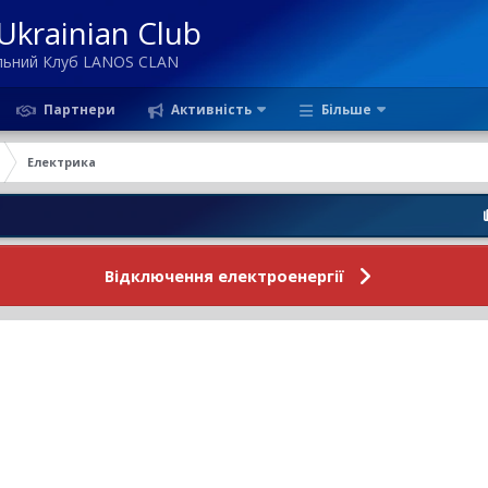
krainian Club
ільний Клуб LANOS CLAN
Партнери
Активність
Більше
Електрика
Новини Ф
Відключення електроенергії