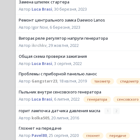
Замена шпилек стартера
Автор
Luca Brasi
,
30 березня, 2023
Ремонт центрального замка Daewoo Lanos
Автор Igor Novi,
6 березня, 2023
Вигорає реле регулятор напруги генератора
Автор
ikrchkv
,
29 жовтня, 2022
Общая схема проверки зажигания
Автор
Luca Brasi
,
3 серпня, 2022
Проблемы с приборной панелью ланос
тахометр
спидометр
Автор
Gangstarr23
,
18 квітня, 2019
Пыльник внутри сенсовского генератора
генератора
сенсовского
Автор
Luca Brasi
,
6 липня, 2022
горит лампочка датчика давления масла
1
2
Автор
kolka505
,
20 липня, 2016
Глохнет на передаче
глохнет
передаче
Автор
Pavel80
,
25 серпня, 2020