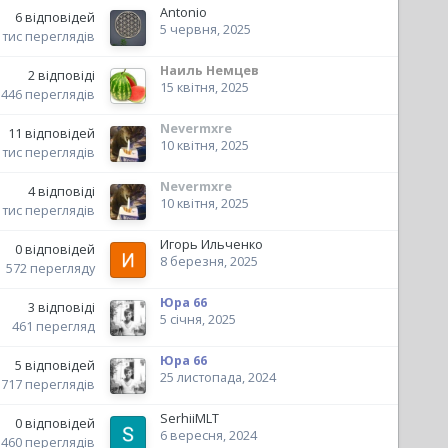
Аntonio
6
відповідей
5 червня, 2025
 тис
переглядів
Наиль Немцев
2
відповіді
15 квітня, 2025
446
переглядів
Nevermxre
11
відповідей
10 квітня, 2025
 тис
переглядів
Nevermxre
4
відповіді
10 квітня, 2025
 тис
переглядів
Игорь Ильченко
0
відповідей
8 березня, 2025
572
перегляду
Юра 66
3
відповіді
5 січня, 2025
461
перегляд
Юра 66
5
відповідей
25 листопада, 2024
717
переглядів
SerhiiMLT
0
відповідей
6 вересня, 2024
460
переглядів