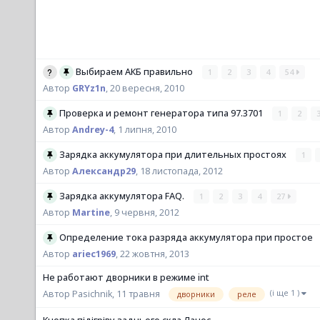
Выбираем АКБ правильно
1
2
3
4
54
Автор
GRYz1n
,
20 вересня, 2010
Проверка и ремонт генератора типа 97.3701
1
2
Автор
Andrey-4
,
1 липня, 2010
Зарядка аккумулятора при длительных простоях
1
Автор
Александр29
,
18 листопада, 2012
Зарядка аккумулятора FAQ.
1
2
3
4
27
Автор
Martine
,
9 червня, 2012
Определение тока разряда аккумулятора при простое
Автор
ariec1969
,
22 жовтня, 2013
Не работают дворники в режиме int
(і ще 1 )
дворники
реле
Автор Pasichnik,
11 травня