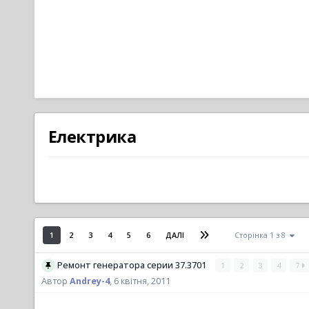
Електрика
1
2
3
4
5
6
ДАЛІ
Сторінка 1 з 8
Ремонт генератора серии 37.3701
1
2
3
4
7
Автор
Andrey-4
,
6 квітня, 2011