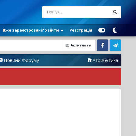
Вже зареєстровані? Увійти
Реєстрація
Активність
Facebook
Telegram
оруму
Атрибутика