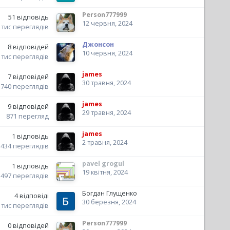
Person777999
51
відповідь
12 червня, 2024
 тис
переглядів
Джонсон
8
відповідей
10 червня, 2024
 тис
переглядів
james
7
відповідей
30 травня, 2024
740
переглядів
james
9
відповідей
29 травня, 2024
871
перегляд
james
1
відповідь
2 травня, 2024
434
переглядів
pavel grogul
1
відповідь
19 квітня, 2024
497
переглядів
Богдан Глущенко
4
відповіді
30 березня, 2024
 тис
переглядів
Person777999
0
відповідей