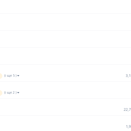
(і ще 5 )
3,1
(і ще 2 )
22,7
1,9