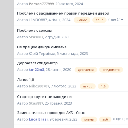
Автор
Person777999
,
20 лютого, 2024
Проблема с закрыванием правой передней двери
(і ще 2 )
Ланос
сенс
Автор L1MBO887,
4 січня, 2024
Проблема с сенсом
Автор
Stas887
,
2 грудня, 2023
Не працює двигун омивача
Автор Юрій Термінал,
5 листопада, 2023
Дергается спидометр
дергается
спидометр
Автор
tu-22m3
,
28 липня, 2020
Ланос 1,6
ланос
1,6
Автор
Nikc200707
,
7 лютого, 2022
Стартер крутит не заводится
Автор
Stas887
,
25 травня, 2023
Замена силовых проводов АКБ - Сенс
(і ще 1 )
клема
акб
Автор
Luca Brasi
,
9 березня, 2023