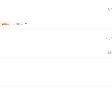
1,2
(і ще 2 )
 замок
20,2
5,5