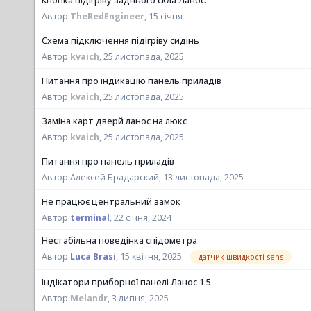
Кнопка підігріву заднього скла Ланос.
Автор
TheRedEngineer
,
15 січня
Схема підключення підігріву сидінь
Автор
kvaich
,
25 листопада, 2025
Питання про індикацію панель приладів
Автор
kvaich
,
25 листопада, 2025
Заміна карт дверй ланос на люкс
Автор
kvaich
,
25 листопада, 2025
Питання про панель приладів
Автор Алексей Брадарский,
13 листопада, 2025
Не працює центральний замок
Автор
terminal
,
22 січня, 2024
Нестабільна поведінка спідометра
датчик швидкості sens
Автор
Luca Brasi
,
15 квітня, 2025
Індікатори приборної панелі Ланос 1.5
Автор
Melandr
,
3 липня, 2025