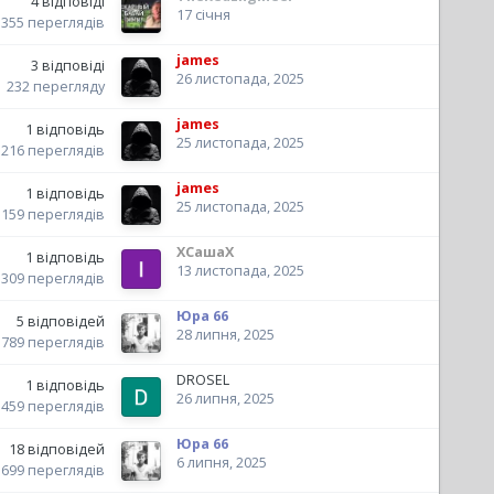
4
відповіді
17 січня
355
переглядів
james
3
відповіді
26 листопада, 2025
232
перегляду
james
1
відповідь
25 листопада, 2025
216
переглядів
james
1
відповідь
25 листопада, 2025
159
переглядів
XСашаX
1
відповідь
13 листопада, 2025
309
переглядів
Юра 66
5
відповідей
28 липня, 2025
789
переглядів
DROSEL
1
відповідь
26 липня, 2025
459
переглядів
Юра 66
18
відповідей
6 липня, 2025
699
переглядів