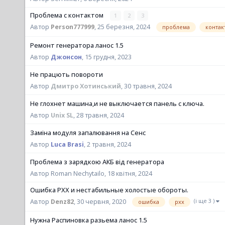
Проблема с контактом
1
2
3
проблема
контак
Автор
Person777999
,
25 березня, 2024
Ремонт генератора ланос 1.5
Автор
Джонсон
,
15 грудня, 2023
Не працють повороти
Автор
Дмитро Хотинський
,
30 травня, 2024
Не глохнет машина,и не выключается панель с ключа.
Автор
Unix SL
,
28 травня, 2024
Заміна модуля запалювання на Сенс
Автор
Luca Brasi
,
2 травня, 2024
Проблема з зарядкою АКБ від генератора
Автор Roman Nechytailo,
18 квітня, 2024
Ошибка РХХ и нестабильные холостые обороты.
(і ще 3 )
ошибка
рхх
Автор
Denz82
,
30 червня, 2020
Нужна Распиновка разьема ланос 1.5