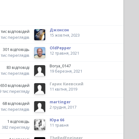
Джонсон
 тис
відповідей
15 жовтня, 2023
 тис
переглядів
OldPepper
301
відповідь
12 травня, 2021
 тис
переглядів
Borya_0147
83
відповіді
19 березня, 2021
 тис
переглядів
Гарик Киевский
650
відповідей
11 квітня, 2019
9 тис
перегляду
martinger
68
відповідей
2 грудня, 2017
 тис
переглядів
Юра 66
1
відповідь
11 травня
382
перегляду
TheRedEngineer