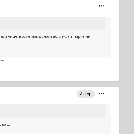
тельнице) возле мак дональдс, фа-фа в парке им.
..
Автор
а....