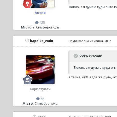
Тююю, а я думаю куды енто п
Актив
425
Місто:
г. Симферополь
kapelka_vodu
Опубліковано
20 квітня, 2007
ZerG сказав:
Тююю, а я думаю куды ент
а также, ой!!! а где же руль,
Користувач
68
Місто:
Симферополь