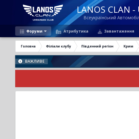
LANOS CLAN - U
Всеукраїнський Автомоб
Форуми
Атрибутика
Завантаження
Головна
Філіали клубу
Південний регіон
Крим
ВАЖЛИВЕ