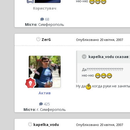
ню-ню
Користувач
68
Місто:
Симферополь
ZerG
Опубліковано
20 квітня, 2007
kapelka_vodu сказав:
Да?????????????????????
ню-ню
Ну да
когда руки не занят
Актив
425
Місто:
г. Симферополь
kapelka_vodu
Опубліковано
20 квітня, 2007