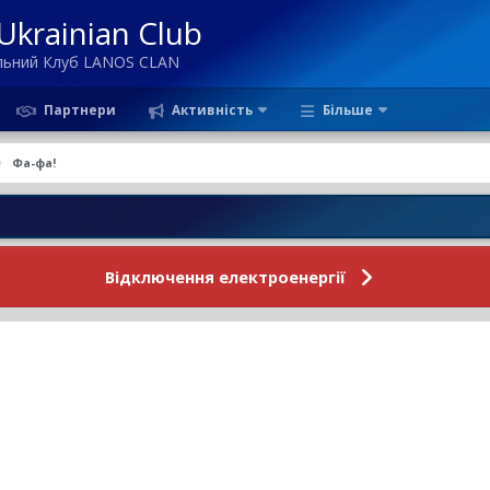
krainian Club
ільний Клуб LANOS CLAN
Партнери
Активність
Більше
Фа-фа!
Новини Ф
Відключення електроенергії