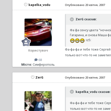
kapelka_vodu
Опубліковано
20 квітня, 2007
ZerG сказав:
Фа фа сенсу цвета "ночной
Гагарина, и снова Маша фа
:iz5:
Фа-фа-фа и тебе тоже Серге
Користувач
только вот что-то не заметил
68
Місто:
Симферополь
ZerG
Опубліковано
20 квітня, 2007
kapelka_vodu сказав:
Фа-фа-фа и тебе тоже Сер
только вот что-то не заме