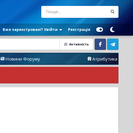
Вже зареєстровані? Увійти
Реєстрація
Активність
Facebook
Telegram
оруму
Атрибутика