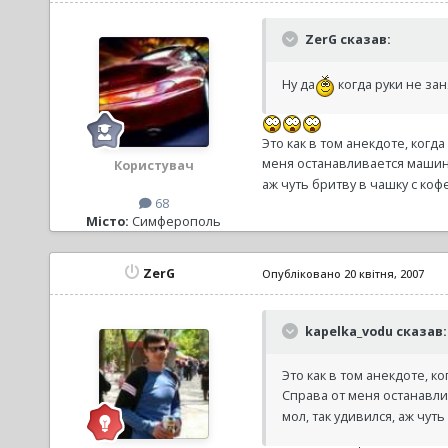
ZerG сказав:
Ну да
когда руки не за
Это как в том анекдоте, когд
меня останавливается машина,
Користувач
аж чуть бритву в чашку с кофе
68
Місто:
Симферополь
ZerG
Опубліковано
20 квітня, 2007
kapelka_vodu сказав:
Это как в том анекдоте, к
Справа от меня останавлив
мол, так удивился, аж чуть