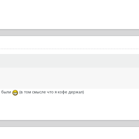
ы были
(в том смысле что я кофе держал)