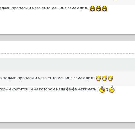
едали пропали и чего енто машина сама едить
о педали пропали и чего енто машина сама едить
 который крутится , и на котором нада фа-фа нажимать?
:)