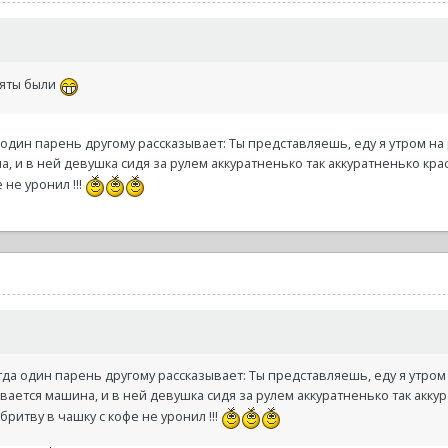
няты были
а один парень другому рассказывает: Ты представляешь, еду я утром на
 и в ней девушка сидя за рулем аккуратненько так аккуратненько красит
 не уронил !!!
огда один парень другому рассказывает: Ты представляешь, еду я утром
ается машина, и в ней девушка сидя за рулем аккуратненько так аккура
 бритву в чашку с кофе не уронил !!!