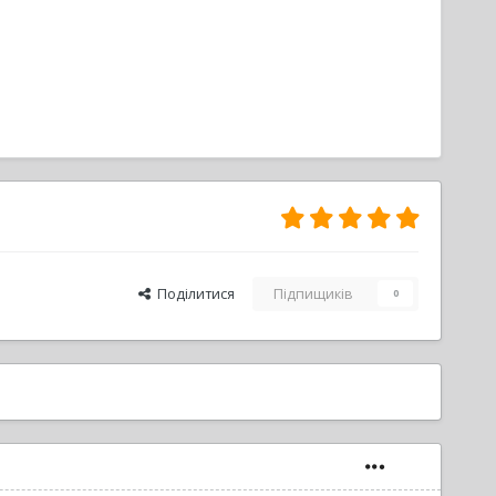
Поділитися
Підпищиків
0