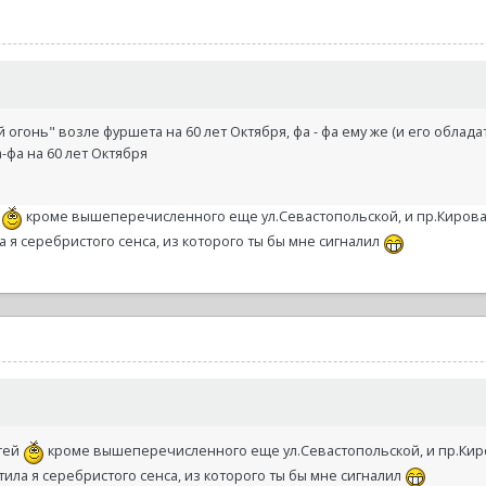
 огонь" возле фуршета на 60 лет Октября, фа - фа ему же (и его облада
-фа на 60 лет Октября
й
кроме вышеперечисленного еще ул.Севастопольской, и пр.Кирова..
а я серебристого сенса, из которого ты бы мне сигналил
гей
кроме вышеперечисленного еще ул.Севастопольской, и пр.Киров
тила я серебристого сенса, из которого ты бы мне сигналил