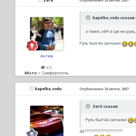
ZerG
Опубліковано
20 квітня, 2007
kapelka_vodu сказав:
а также, ой!!! а где же ру
Руль был! йа сигналил
Актив
425
Місто:
г. Симферополь
kapelka_vodu
Опубліковано
20 квітня, 2007
ZerG сказав:
Руль был! йа сигналил
Да?????????????????????