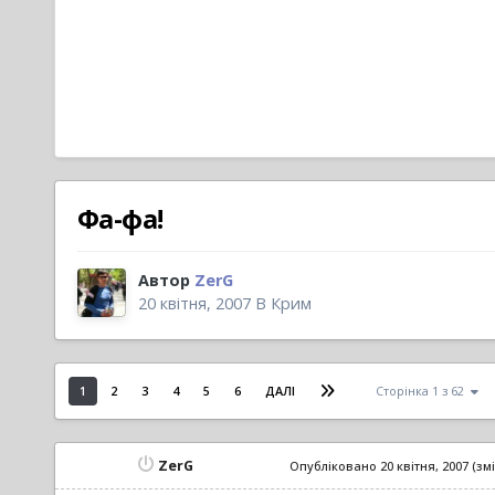
Фа-фа!
Автор
ZerG
20 квітня, 2007
В
Крим
1
2
3
4
5
6
ДАЛІ
Сторінка 1 з 62
ZerG
Опубліковано
20 квітня, 2007
(зм