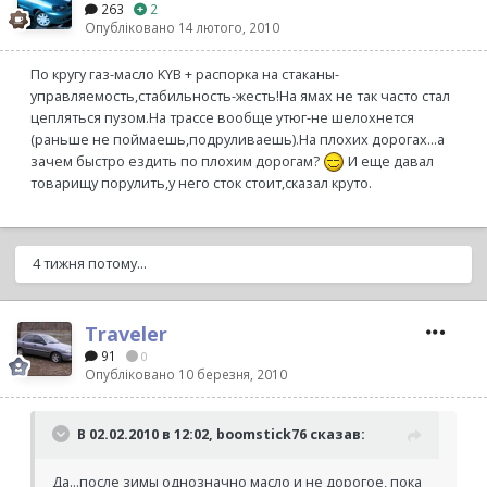
263
2
Опубліковано
14 лютого, 2010
По кругу газ-масло KYB + распорка на стаканы-
управляемость,стабильность-жесть!На ямах не так часто стал
цепляться пузом.На трассе вообще утюг-не шелохнется
(раньше не поймаешь,подруливаешь).На плохих дорогах...а
зачем быстро ездить по плохим дорогам?
И еще давал
товарищу порулить,у него сток стоит,сказал круто.
4 тижня потому...
Traveler
91
0
Опубліковано
10 березня, 2010
В 02.02.2010 в 12:02, boomstick76 сказав:
Да...после зимы однозначно масло и не дорогое, пока