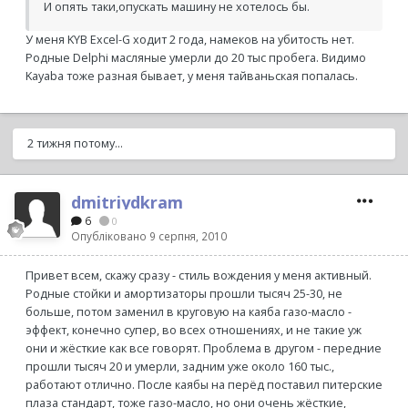
И опять таки,опускать машину не хотелось бы.
У меня KYB Excel-G ходит 2 года, намеков на убитость нет.
Родные Delphi масляные умерли до 20 тыс пробега. Видимо
Kayaba тоже разная бывает, у меня тайваньская попалась.
2 тижня потому...
dmitriydkram
6
0
Опубліковано
9 серпня, 2010
Привет всем, скажу сразу - стиль вождения у меня активный.
Родные стойки и амортизаторы прошли тысяч 25-30, не
больше, потом заменил в круговую на каяба газо-масло -
эффект, конечно супер, во всех отношениях, и не такие уж
они и жёсткие как все говорят. Проблема в другом - передние
прошли тысяч 20 и умерли, задним уже около 160 тыс.,
работают отлично. После каябы на перёд поставил питерские
плаза стандарт, тоже газо-масло, но они очень жёсткие,