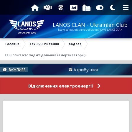
LANOS CLAN - Ukrainian Club
Всеукраїнський Автомобільний Клуб LANOS CLAN
Головна
Технічні питання
Ходова
ваш опыт что ходит дольше? (амортизаторы)
Атрибутика
Пі
ВАЖЛИВЕ
Відключення електроенергії