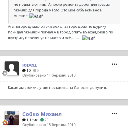
не подлатают ямы. А после ремонта дорог для трассы
газ-мяс, для города масло. Это мое субъективное
мнение.
Ага,погороду масло,ток выехал за город,раз по шурику
покидал газ-мяс и погнал.А в город опять въехал,сново по
шустрику перекинул на масло и всё.............
юрец
10
0
Опубліковано
14 березня, 2010
Какие ам.стоики лутше поставить на Ланос,и где купить.
Собко Михаил
1,1 тис
23
Опубліковано
15 березня, 2010