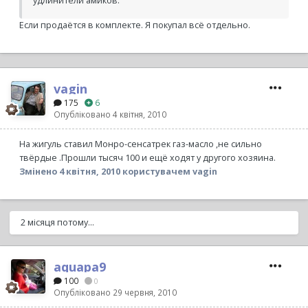
удлинители амиков.
Если продаётся в комплекте. Я покупал всё отдельно.
vagin
175
6
Опубліковано
4 квітня, 2010
На жигуль ставил Монро-сенсатрек газ-масло ,не сильно
твёрдые .Прошли тысяч 100 и ещё ходят у другого хозяина.
Змінено
4 квітня, 2010
користувачем vagin
2 місяця потому...
aquapa9
100
0
Опубліковано
29 червня, 2010