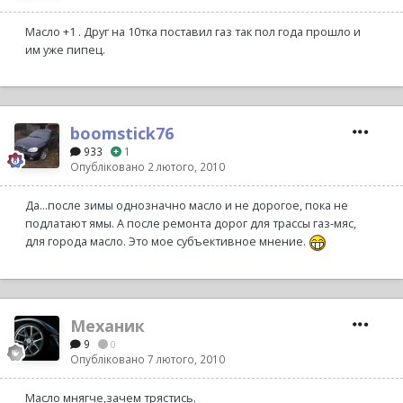
Масло +1 . Друг на 10тка поставил газ так пол года прошло и
им уже пипец.
boomstick76
933
1
Опубліковано
2 лютого, 2010
Да...после зимы однозначно масло и не дорогое, пока не
подлатают ямы. А после ремонта дорог для трассы газ-мяс,
для города масло. Это мое субъективное мнение.
Механик
9
0
Опубліковано
7 лютого, 2010
Масло мнягче,зачем трястись.