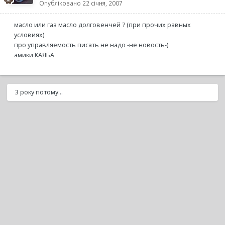
Опубліковано
22 січня, 2007
масло или газ масло долговенчей ? (при прочих равных
условиях)
про управляемость писать не надо -не новость-)
амики КАЯБА
3 року потому...