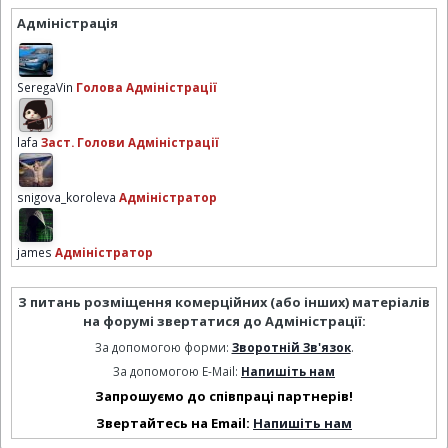
Адміністрація
SeregaVin
Голова Адміністрації
lafa
Заст. Голови Адміністрації
snigova_koroleva
Адміністратор
james
Адміністратор
З питань розміщення комерційних (або інших) матеріалів
на форумі звертатися до Адміністрації:
За допомогою форми:
Зворотній Зв'язок
.
За допомогою E-Mail:
Напишіть нам
Запрошуємо до співпраці партнерів!
Звертайтесь на Email:
Напишіть нам