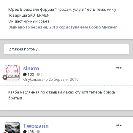
Юрец В разделе форума "Продам, услуги" есть тема, ник у
товарища SKUTERMEN.
Он даст нужный совет.
Змінено
15 березня, 2010
користувачем Собко Михаил
2 тижня потому...
sinxro
100
0
Опубліковано
25 березня, 2010
Каяба маслянная по отзывам у всех стучит! теперь боюсь
брать!!!
Twogarin
498
0