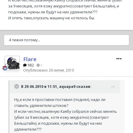
И если честно,хвалёную Каябу собрался сейчас менять (убил
за 9 месяцев, хотя езжу аккуратно) (советуют Бельштайн), и
подскажи, нужны ли будут на них удлинители???
И опять таки,опускать машину не хотелось бы.
4 тижня потому...
Flare
982
0
Опубліковано
26 липня, 2010
В 29.06.2010 в 11:51, aquapa9 сказав:
Ну,а если я проставки поставил (поднял), надо ли
ставить удлинители штоков?
И если честно,хвалёную Каябу собрался сейчас менять
(убил за 9 месяцев, хотя езжу аккуратно) (советуют
Бельштайн), и подскажи, нужны ли будут на них
удлинители???