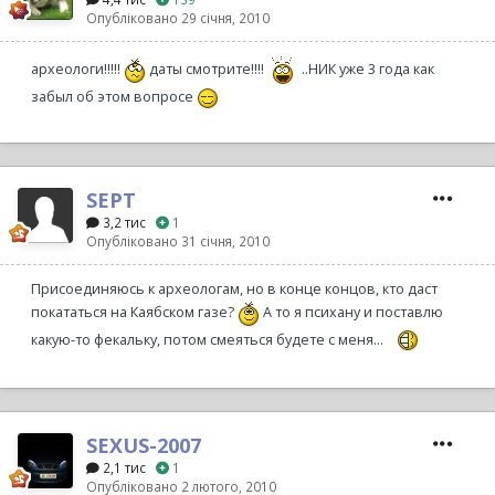
Опубліковано
29 січня, 2010
археологи!!!!!
даты смотрите!!!!
..НИК уже 3 года как
забыл об этом вопросе
SEPT
3,2 тис
1
Опубліковано
31 січня, 2010
Присоединяюсь к археологам, но в конце концов, кто даст
покататься на Каябском газе?
А то я психану и поставлю
какую-то фекальку, потом смеяться будете с меня...
SEXUS-2007
2,1 тис
1
Опубліковано
2 лютого, 2010