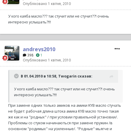
Опубліковано
1 квітня, 2010
У кого каяба масло??? так стучит или не стучит??! очень
интересно услышать?!!!
andreys2010
398
1
Опубліковано
1 квітня, 2010
В 01.04.2010 в 10:58, Twogarin сказав:
У кого каяба масло??? так стучит или не стучит??! очень
интересно услышать?!!!
При замене одних только амиков на амики KYB масло стучать
не будет: рабочая длина штока амика KYB масло точно такая
же как и на "родных" / при условии правильной установки/.
Проблемы со стуком начинаються при замене пружин /в
основном "родимых" на усиленные/. "Родные" мьягче и