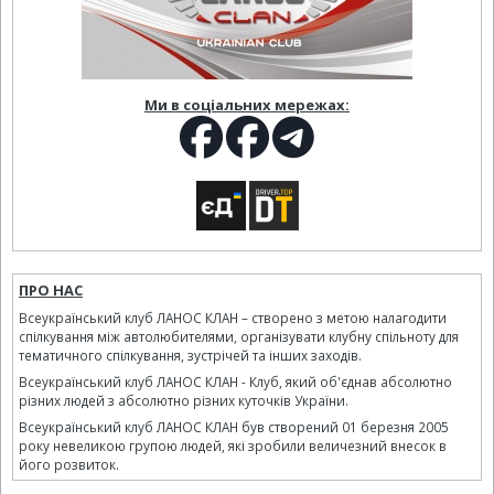
Ми в соціальних мережах:
ПРО НАС
Всеукраїнський клуб ЛАНОС КЛАН – створено з метою налагодити
спілкування між автолюбителями, організувати клубну спільноту для
тематичного спілкування, зустрічей та інших заходів.
Всеукраїнський клуб ЛАНОС КЛАН - Клуб, який об'єднав абсолютно
різних людей з абсолютно різних куточків України.
Всеукраїнський клуб ЛАНОС КЛАН був створений 01 березня 2005
року невеликою групою людей, які зробили величезний внесок в
його розвиток.