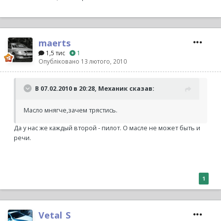
maerts
1,5 тис
1
Опубліковано
13 лютого, 2010
В 07.02.2010 в 20:28, Механик сказав:
Масло мнягче,зачем трястись.
Да у нас же каждый второй - пилот. О масле не может быть и
речи.
1
Vetal_S