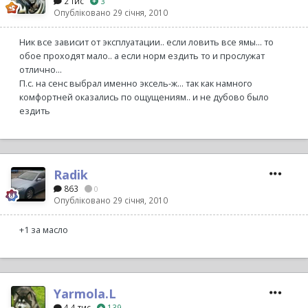
2 тис
3
Опубліковано
29 січня, 2010
Ник все зависит от эксплуатации.. если ловить все ямы... то
обое проходят мало.. а если норм ездить то и прослужат
отлично...
П.с. на сенс выбрал именно эксель-ж... так как намного
комфортней оказались по ощущениям.. и не дубово было
ездить
Radik
863
0
Опубліковано
29 січня, 2010
+1 за масло
Yarmola.L
4,4 тис
139