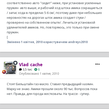
соответственно авто "сидит" ниже, при установке усиленных
пружин- авто выше, и рабочий ход штока амика сокращаеться
/ запас хода в пределах 5-6 см/, поэтому даже при небольших
неровностях на дорогах шток амика создает стуки /
проверено на собственном опыте/. Лечиться установкой
удлинителей амиков. Но, повторяюсь, это только при смене
пружин.
[
Змінено
1 квітня, 2010
користувачем andreys2010
Vlad_cache
3,5 тис
8
Опубліковано
1 квітня, 2010
Стоят Бильштайн газ-масло. Ставил предыдущий хазяин.
Марку не знаю. Амики прошли около 90 тыс. Вопросов пока
нет. Правда, для города жестковаты. На трассе - супер.