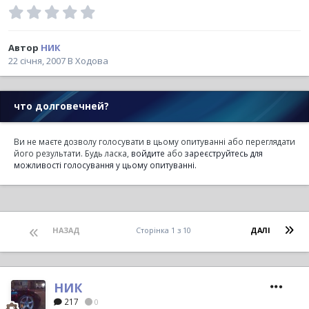
Автор
НИК
22 січня, 2007
В
Ходова
что долговечней?
Ви не маєте дозволу голосувати в цьому опитуванні або переглядати
його результати. Будь ласка,
войдите
або
зареєструйтесь
для
можливості голосування у цьому опитуванні.
НАЗАД
Сторінка 1 з 10
ДАЛІ
НИК
217
0