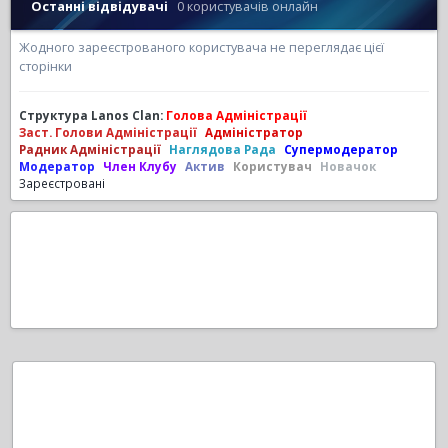
Останні відвідувачі
0 користувачів онлайн
Жодного зареєстрованого користувача не переглядає цієї
сторінки
Структура Lanos Clan:
Голова Адміністрації
Заст. Голови Адміністрації
Адміністратор
Радник Адміністрації
Наглядова Рада
Супермодератор
Модератор
Член Клубу
Актив
Користувач
Новачок
Зареєстровані