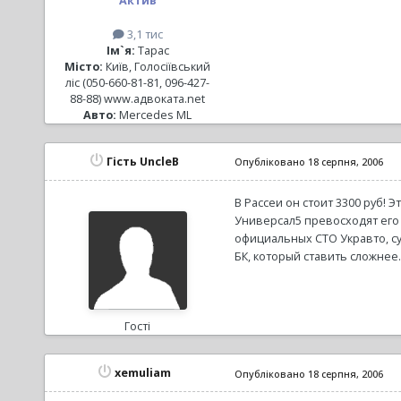
Актив
3,1 тис
Ім`я:
Тарас
Місто:
Київ, Голосіївський
ліс (050-660-81-81, 096-427-
88-88) www.адвоката.net
Авто:
Mercedes ML
Гість UncleB
Опубліковано
18 серпня, 2006
В Рассеи он стоит 3300 руб! 
Универсал5 превосходят его 
официальных СТО Укравто, су
БК, который ставить сложнее.
Гості
xemuliam
Опубліковано
18 серпня, 2006