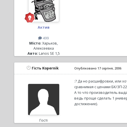
Актив
499
Місто:
Харьков,
Алексеевка
Авто:
Lanos SE 1,5
Гість Kopernik
Опубліковано
17 серпня, 2006
:? Да но расшифровки, или хо
сравнимая с ценами БК/ЗП-22
А то что производитель выда
ведь проще сделать 1 универ
достижение).
Гості