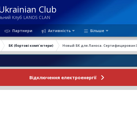
krainian Club
ільний Клуб LANOS CLAN
Партнери
Активність
Більше
БК (бортові комп`ютери)
Новый БК для Ланоса. Сертифицирован 
Новини 
Відключення електроенергії