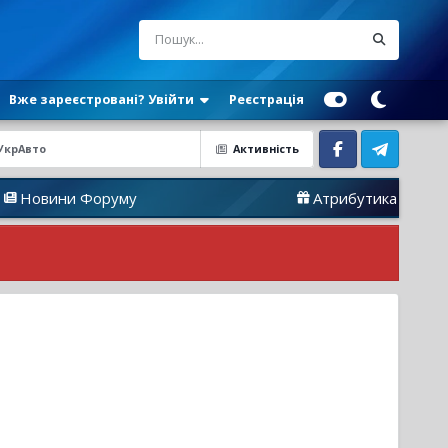
Вже зареєстровані? Увійти
Реєстрація
УкрАвто
Активність
Facebook
Telegram
Форуму
Атрибутика