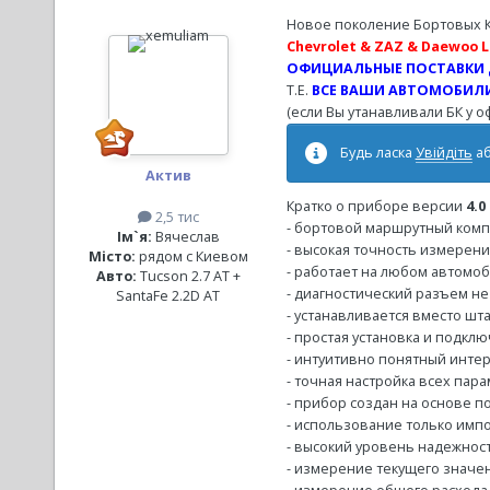
Новое поколение Бортовых 
Chevrolet & ZAZ & Daewoo La
ОФИЦИАЛЬНЫЕ ПОСТАВКИ Д
Т.Е.
ВСЕ ВАШИ АВТОМОБИЛИ
(если Вы утанавливали БК у 
Будь ласка
Увійдіть
а
Актив
Кратко о приборе версии
4.0
2,5 тис
- бортовой маршрутный ком
Ім`я:
Вячеслав
- высокая точность измерен
Місто:
рядом с Киевом
- работает на любом автомо
Авто:
Tucson 2.7 AT +
- диагностический разъем н
SantaFe 2.2D AT
- устанавливается вместо шт
- простая установка и подкл
- интуитивно понятный инте
- точная настройка всех па
- прибор создан на основе п
- использование только имп
- высокий уровень надежнос
- измерение текущего значен