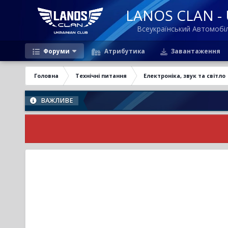
LANOS CLAN - U
Всеукраїнський Автомоб
Форуми
Атрибутика
Завантаження
Головна
Технічні питання
Електроніка, звук та світло
ВАЖЛИВЕ