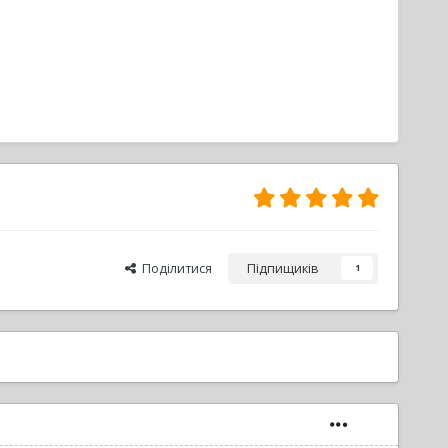
Поділитися
Підпищиків
1