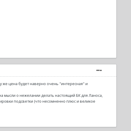
ому же цена будет наверно очень "интересная" и
на мысли о нежелании делать настоящий БК для Ланоса,
лировки подсветки (что несомненно плюс и великое