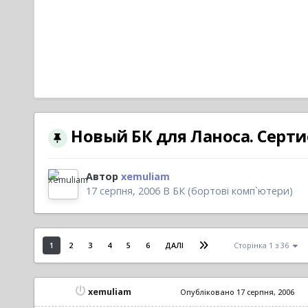
Новый БК для Ланоса. Серт
Автор
xemuliam
17 серпня, 2006
В
БК (бортові комп`ютери)
1
2
3
4
5
6
ДАЛІ
Сторінка 1 з 36
xemuliam
Опубліковано
17 серпня, 2006