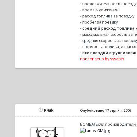
- продолжительность поездк
- время в движении
- расход топлива за поездку
- пробег за поездку
-
средний расход топлива н
- максимальная скорость за п
- средняя скорость за поездк
- стоимость топлива, израсх
-
все поездки сгруппирова
прилеплено by sysanin
P4uk
Опубліковано
17 серпня, 2006
БОМБА! Если производители у