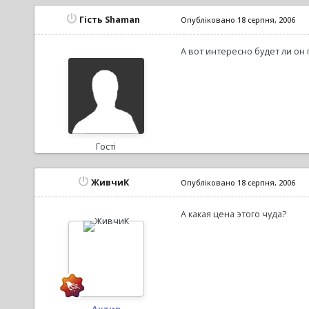
Гість Shaman
Опубліковано
18 серпня, 2006
А вот интересно будет ли он 
Гості
ЖивчиК
Опубліковано
18 серпня, 2006
А какая цена этого чуда?