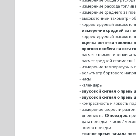
- измерение общего расхода 
- измерение расхода топлива 
- измерение среднего за поез
- высокоточный тахометр - о
- корректируемый высокоточ
-
измерение средней за по
- корректируемый высокоточ
-
оценка остатка топлива в
-
прогноз пробега на остат
- расчет стоимости топлива з
- расчет средней стоимости 10
- измерение температуры в са
- вольтметр бортового напря
- часы
- календарь
-
звуковой сигнал о превыш
-
звуковой сигнал о превы
- контрастность и яркость п
- измерение скорости разгон
- дневник на
80 поездок
: пр
- дата поездки - число / меся
- номер поездки
-
точное время начала пое