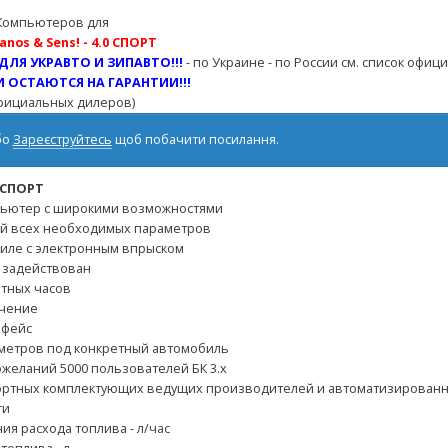
Компьютеров для
nos & Sens! - 4.0 СПОРТ
ЛЯ УКРАВТО И ЗИПАВТО!!!
- по Украине - по России см. список офи
 ОСТАЮТСЯ НА ГАРАНТИИ!!!
официальных дилеров)
бо
Зареєструйтесь
щоб побачити посилання.
 СПОРТ
пьютер с широкими возможностями
ий всех необходимых параметров
биле с электронным впрыском
е задействован
атных часов
ючение
рфейс
раметров под конкретный автомобиль
ожеланий 5000 пользователей БК 3.х
ортных комплектующих ведущих производителей и автоматизированн
ти
ия расхода топлива - л/час