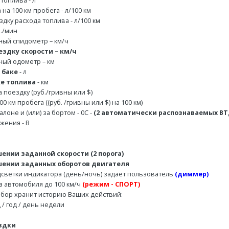
топлива - л
на 100 км пробега - л/100 км
дку расхода топлива - л/100 км
б./мин
ный спидометр – км/ч
ездку скорости – км/ч
ный одометр – км
 баке
- л
ке топлива
- км
а поездку (руб./гривны или $)
0 км пробега ((руб. /гривны или $) на 100 км)
лоне и (или) за бортом - 0С -
(2 автоматически распознаваемых ВТ
жения - В
ении заданной скорости (2 порога)
шении заданных оборотов двигателя
одсветки индикатора (день/ночь) задает пользователь
(диммер)
а автомобиля до 100 км/ч
(режим - СПОРТ)
ибор хранит историю Ваших действий:
ц / год / день недели
здки