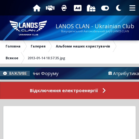
LANOS CLAN - Ukrainian Club
Всеукраїнський Автомобільний Клуб LANOS CLAN
Головна
Галерея
Альбоми наших користувачів
Всякое
2013-01-14 18.57.35.jpg
Новини Форуму
Атрибутика
ВАЖЛИВЕ
Відключення електроенергії