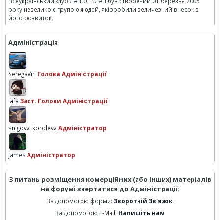
Всеукраїнський клуб ЛАНОС КЛАН був створений 01 березня 2005
року невеликою групою людей, які зробили величезний внесок в
його розвиток.
Адміністрація
SeregaVin
Голова Адміністрації
lafa
Заст. Голови Адміністрації
snigova_koroleva
Адміністратор
james
Адміністратор
З питань розміщення комерційних (або інших) матеріалів
на форумі звертатися до Адміністрації:
За допомогою форми:
Зворотній Зв'язок
.
За допомогою E-Mail:
Напишіть нам