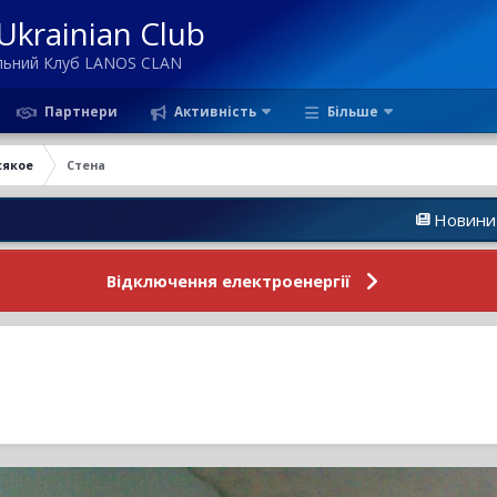
krainian Club
ільний Клуб LANOS CLAN
Партнери
Активність
Більше
сякое
Стена
Новини Форуму
Відключення електроенергії