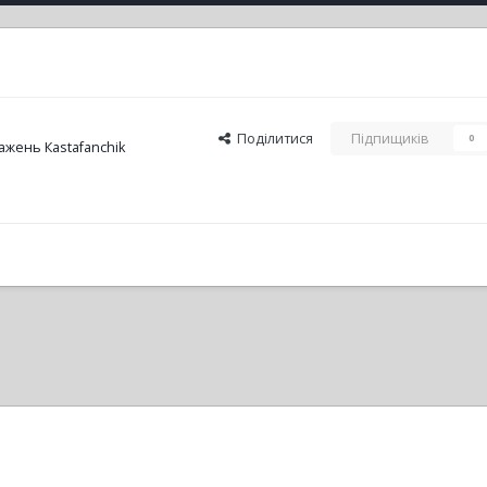
Поділитися
Підпищиків
0
жень Кastafanchik