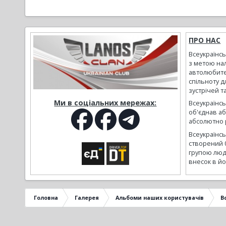
ПРО НАС
Всеукраїнс
з метою на
автолюбите
спільноту д
зустрічей т
Ми в соціальних мережах:
Всеукраїнсь
об'єднав а
абсолютно р
Всеукраїнс
створений 
групою люд
внесок в йо
Головна
Галерея
Альбоми наших користувачів
В