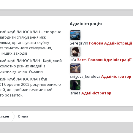
Адміністрація
ький клуб ЛАНОС КЛАН – створено
лагодити спілкування між
лями, організувати клубну
SeregaVin
Голова Адміністрації
ля тематичного спілкування,
а інших заходів.
lafa
Заст. Голови Адміністрації
кий клуб ЛАНОС КЛАН - Клуб, який
бсолютно різних людей з
ізних куточків України.
snigova_koroleva
Адміністратор
ький клуб ЛАНОС КЛАН був
01 березня 2005 року невеликою
ей, які зробили величезний
james
Адміністратор
го розвиток.
сякое
Стена