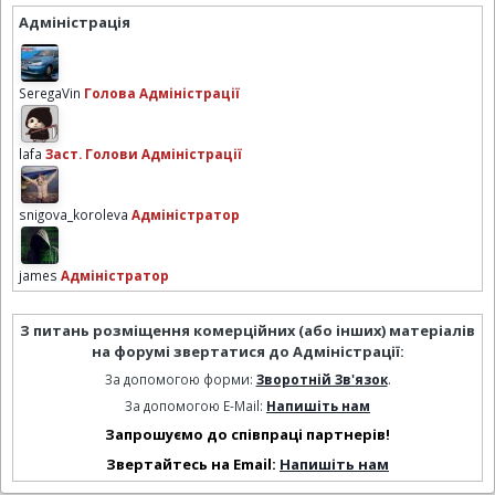
Адміністрація
SeregaVin
Голова Адміністрації
lafa
Заст. Голови Адміністрації
snigova_koroleva
Адміністратор
james
Адміністратор
З питань розміщення комерційних (або інших) матеріалів
на форумі звертатися до Адміністрації:
За допомогою форми:
Зворотній Зв'язок
.
За допомогою E-Mail:
Напишіть нам
Запрошуємо до співпраці партнерів!
Звертайтесь на Email:
Напишіть нам