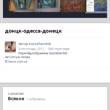
донцк-одесса-донецк
Автор
Кastafanchik
8 листопада, 2012
884 переглядів
Перегляд зображень Кastafanchik
АВТОРСЬКІ ПРАВА
© lanos.com.ua
З АЛЬБОМУ:
Всякое
· 7 зображень