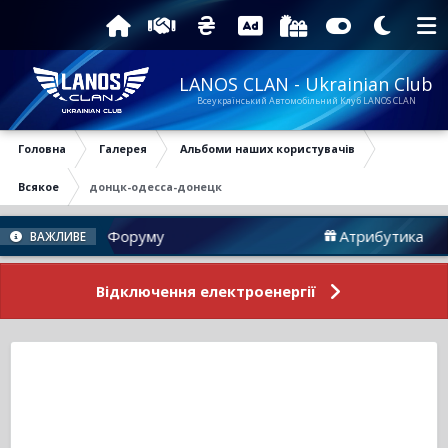
LANOS CLAN - Ukrainian Club
Всеукраїнський Автомобільний Клуб LANOS CLAN
Головна
Галерея
Альбоми наших користувачів
Всякое
донцк-одесса-донецк
Новини Форуму
Атрибутика
ВАЖЛИВЕ
Відключення електроенергії