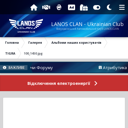
LANOS CLAN - Ukrainian Club
Всеукраїнський Автомобільний Клуб LANOS CLAN
Головна
Галерея
Альбоми наших користувачів
TIGRA
100_1450.jpg
Новини Форуму
Атрибутика
ВАЖЛИВЕ
Відключення електроенергії