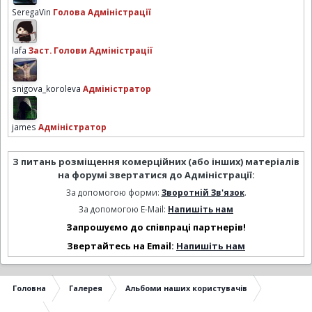
SeregaVin
Голова Адміністрації
lafa
Заст. Голови Адміністрації
snigova_koroleva
Адміністратор
james
Адміністратор
З питань розміщення комерційних (або інших) матеріалів
на форумі звертатися до Адміністрації:
За допомогою форми:
Зворотній Зв'язок
.
За допомогою E-Mail:
Напишіть нам
Запрошуємо до співпраці партнерів!
Звертайтесь на Email:
Напишіть нам
Головна
Галерея
Альбоми наших користувачів