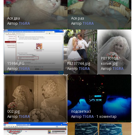
Ася два
Ася раз
Автор
TIGRA
Автор
TIGRA
P81301q87-
15984.JPG
P8137744.jpg
копия.jpg
Автор
TIGRA
Автор
TIGRA
Автор
TIGRA
002.jpg
подсветка3
Автор
TIGRA
Автор
TIGRA
·
1 коментар