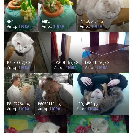
енг
енгш
P7130046.JPG
Автор
TIGRA
Автор
TIGRA
Автор
TIGRA
P7130052.JPG
DSC01565.JPG
DSC01563.JPG
Автор
TIGRA
Автор
TIGRA
Автор
TIGRA
P8137764.jpg
P6050119.jpg
100_1450.jpg
Автор
TIGRA
Автор
TIGRA
Автор
TIGRA