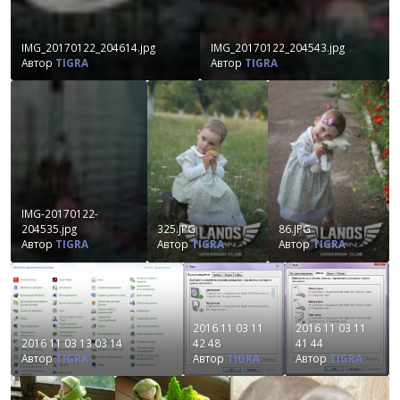
IMG_20170122_204614.jpg
IMG_20170122_204543.jpg
Автор
TIGRA
Автор
TIGRA
IMG-20170122-
204535.jpg
325.JPG
86.JPG
Автор
TIGRA
Автор
TIGRA
Автор
TIGRA
2016 11 03 11
2016 11 03 11
2016 11 03 13 03 14
42 48
41 44
Автор
TIGRA
Автор
TIGRA
Автор
TIGRA