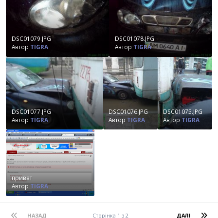
DSC01079.JPG
DSC01078.JPG
Автор
TIGRA
Автор
TIGRA
DSC01077.JPG
DSC01076.JPG
DSC01075.JPG
Автор
TIGRA
Автор
TIGRA
Автор
TIGRA
приват
Автор
TIGRA
НАЗАД
Сторінка 1 з 2
ДАЛІ