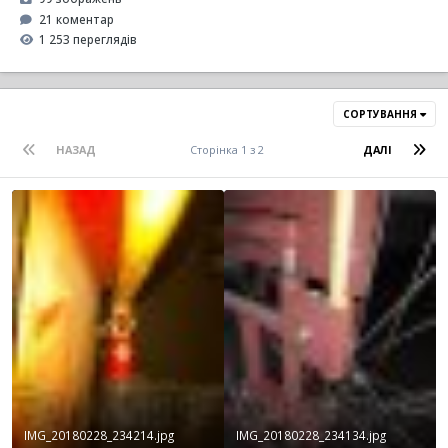
21 коментар
1 253 переглядів
СОРТУВАННЯ
НАЗАД
Сторінка 1 з 2
ДАЛІ
IMG_20180228_234214.jpg
IMG_20180228_234134.jpg