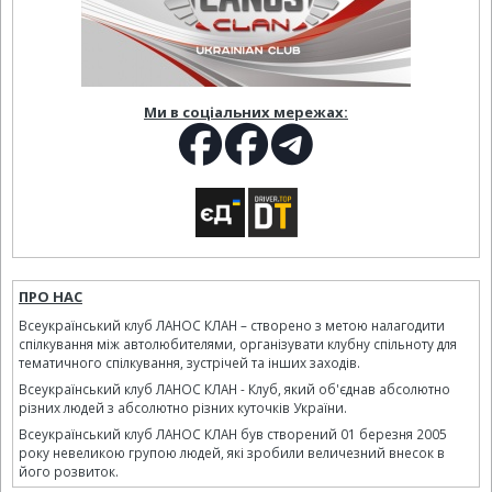
Ми в соціальних мережах:
ПРО НАС
Всеукраїнський клуб ЛАНОС КЛАН – створено з метою налагодити
спілкування між автолюбителями, організувати клубну спільноту для
тематичного спілкування, зустрічей та інших заходів.
Всеукраїнський клуб ЛАНОС КЛАН - Клуб, який об'єднав абсолютно
різних людей з абсолютно різних куточків України.
Всеукраїнський клуб ЛАНОС КЛАН був створений 01 березня 2005
року невеликою групою людей, які зробили величезний внесок в
його розвиток.