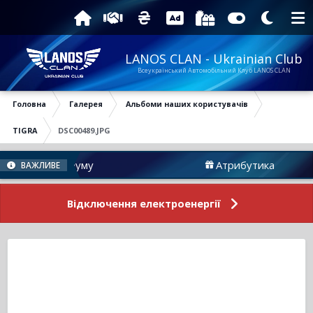
LANOS CLAN - Ukrainian Club
Всеукраїнський Автомобільний Клуб LANOS CLAN
Головна
Галерея
Альбоми наших користувачів
TIGRA
DSC00489.JPG
овини Форуму
Атрибутика
ВАЖЛИВЕ
Відключення електроенергії