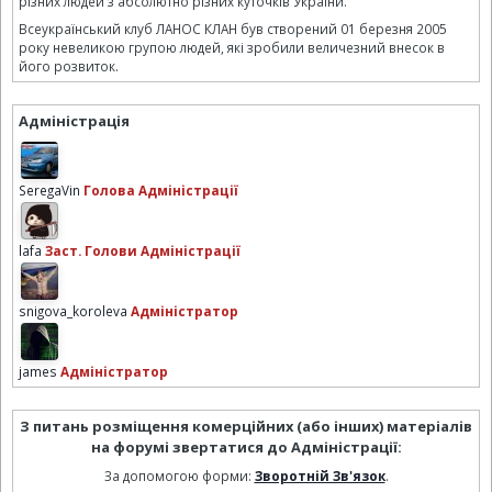
різних людей з абсолютно різних куточків України.
Всеукраїнський клуб ЛАНОС КЛАН був створений 01 березня 2005
року невеликою групою людей, які зробили величезний внесок в
його розвиток.
Адміністрація
SeregaVin
Голова Адміністрації
lafa
Заст. Голови Адміністрації
snigova_koroleva
Адміністратор
james
Адміністратор
З питань розміщення комерційних (або інших) матеріалів
на форумі звертатися до Адміністрації:
За допомогою форми:
Зворотній Зв'язок
.