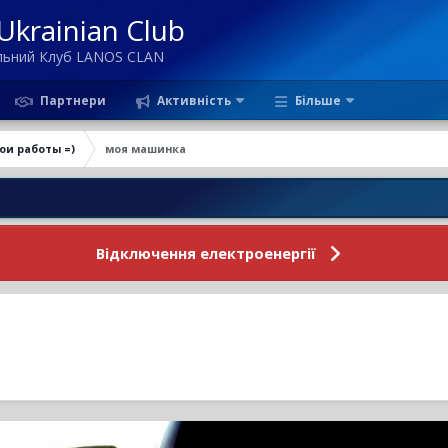
krainian Club
ільний Клуб LANOS CLAN
Партнери
Активність
Більше
ои работы =)
моя машинка
Нов
Відключення електроенергії