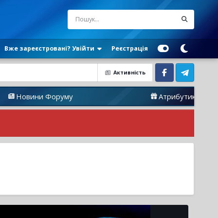
Вже зареєстровані? Увійти
Реєстрація
Активність
Facebook
Telegram
ини Форуму
Атрибутика