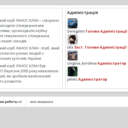
Адміністрація
ький клуб ЛАНОС КЛАН – створено
лагодити спілкування між
лями, організувати клубну
SeregaVin
Голова Адміністрації
ля тематичного спілкування,
а інших заходів.
lafa
Заст. Голови Адміністрації
кий клуб ЛАНОС КЛАН - Клуб, який
бсолютно різних людей з
ізних куточків України.
snigova_koroleva
Адміністратор
ький клуб ЛАНОС КЛАН був
01 березня 2005 року невеликою
ей, які зробили величезний
james
Адміністратор
го розвиток.
ои работы =)
моя машинка