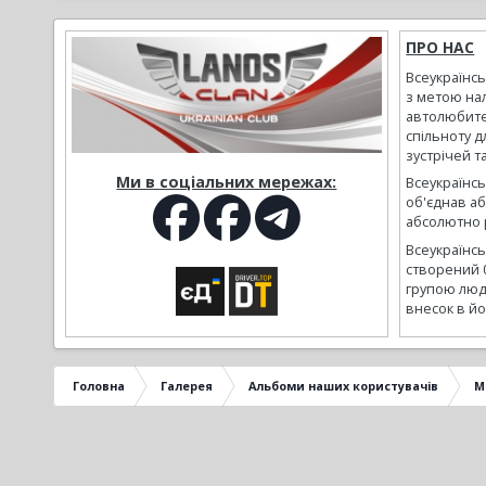
ПРО НАС
Всеукраїнс
з метою на
автолюбите
спільноту д
зустрічей т
Ми в соціальних мережах:
Всеукраїнсь
об'єднав а
абсолютно р
Всеукраїнс
створений 
групою люд
внесок в йо
Головна
Галерея
Альбоми наших користувачів
М