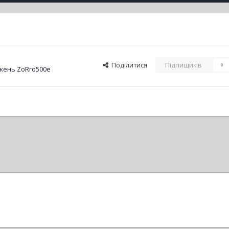
Поділитися
Підпищиків
0
жень ZoRro500e