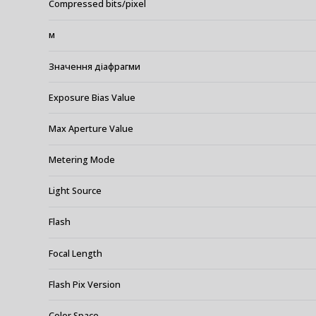
Compressed bits/pixel
м
Значення діафрагми
Exposure Bias Value
Max Aperture Value
Metering Mode
Light Source
Flash
Focal Length
Flash Pix Version
Color Space