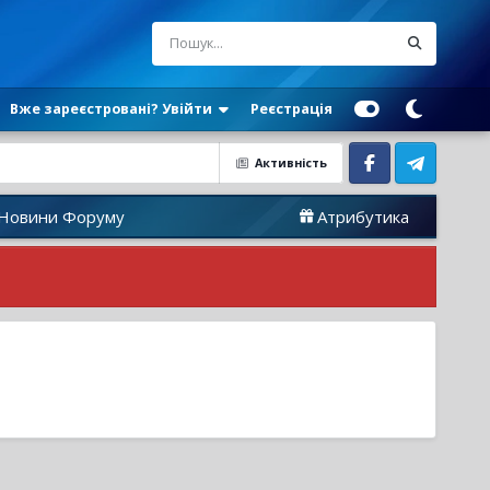
Вже зареєстровані? Увійти
Реєстрація
Активність
Facebook
Telegram
 Форуму
Атрибутика