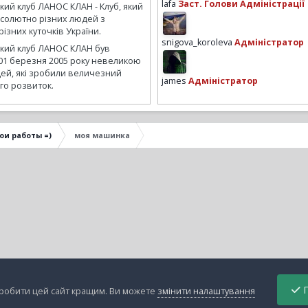
lafa
Заст. Голови Адміністрації
кий клуб ЛАНОС КЛАН - Клуб, який
бсолютно різних людей з
ізних куточків України.
snigova_koroleva
Адміністратор
ький клуб ЛАНОС КЛАН був
01 березня 2005 року невеликою
ей, які зробили величезний
james
Адміністратор
го розвиток.
ои работы =)
моя машинка
П
зробити цей сайт кращим. Ви можете
змінити налаштування