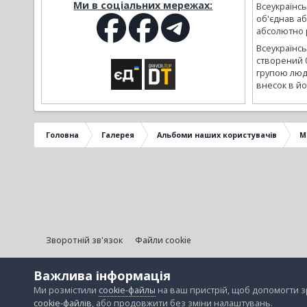
Ми в соціальних мережах:
Всеукраїнсь
об'єднав а
абсолютно р
Всеукраїнс
створений 
групою люд
внесок в йо
Головна
Галерея
Альбоми наших користувачів
М
Зворотній зв'язок
Файли cookie
Важлива інформація
Ми розмістили
cookie-файлы
на ваш пристрій, щоб допомогти 
cookie-файлів
, або продовжити без зміни налаштувань.