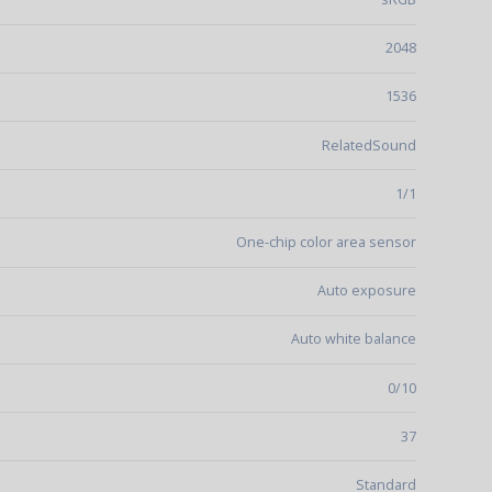
2048
1536
RelatedSound
1/1
One-chip color area sensor
Auto exposure
Auto white balance
0/10
37
Standard