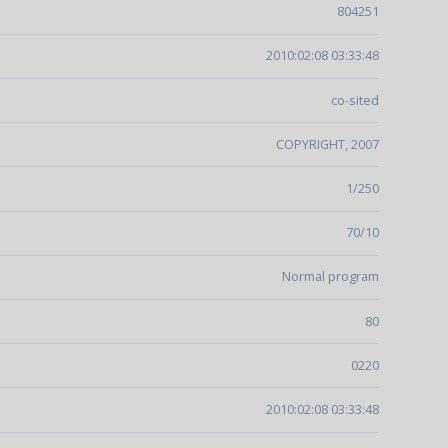
804251
2010:02:08 03:33:48
co-sited
COPYRIGHT, 2007
1/250
70/10
Normal program
80
0220
2010:02:08 03:33:48