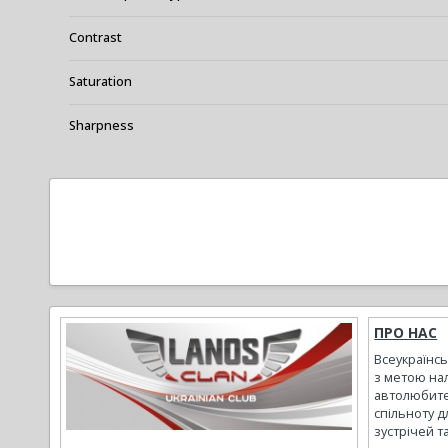
Contrast
Saturation
Sharpness
ПРО НАС
Всеукраїнс
з метою на
автолюбите
спільноту д
зустрічей т