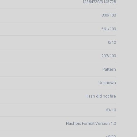
12384720/3145728
800/100
561/100
0/10
297/100
Pattern
Unknown
Flash did not fire
63/10
Flashpix Format Version 1.0
sRGB