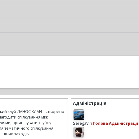
Адміністрація
ький клуб ЛАНОС КЛАН – створено
лагодити спілкування між
лями, організувати клубну
SeregaVin
Голова Адміністрації
ля тематичного спілкування,
а інших заходів.