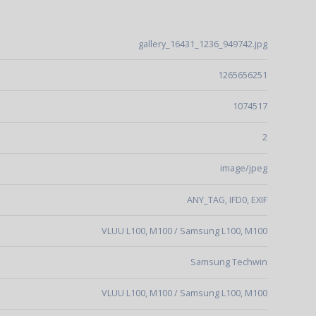
gallery_16431_1236_949742.jpg
1265656251
1074517
2
image/jpeg
ANY_TAG, IFD0, EXIF
VLUU L100, M100 / Samsung L100, M100
Samsung Techwin
VLUU L100, M100 / Samsung L100, M100