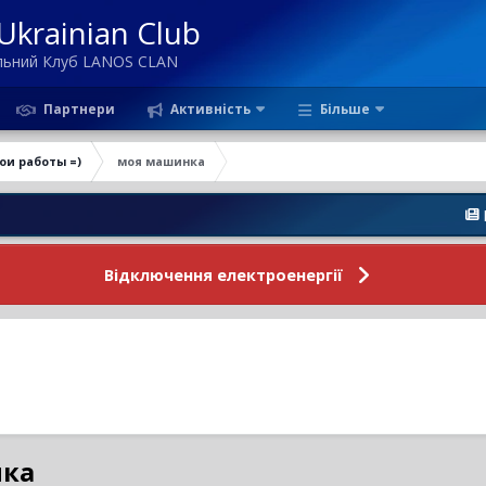
krainian Club
ільний Клуб LANOS CLAN
Партнери
Активність
Більше
ои работы =)
моя машинка
Новини
Відключення електроенергії
нка