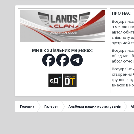
ПРО НАС
Всеукраїнс
з метою на
автолюбите
спільноту д
зустрічей т
Ми в соціальних мережах:
Всеукраїнсь
об'єднав а
абсолютно р
Всеукраїнс
створений 
групою люд
внесок в йо
Головна
Галерея
Альбоми наших користувачів
Al