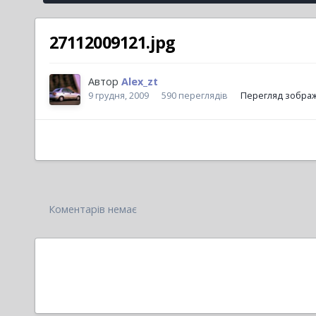
27112009121.jpg
Автор
Alex_zt
9 грудня, 2009
590 переглядів
Перегляд зображ
Коментарів немає