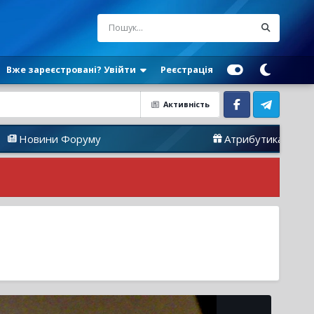
Вже зареєстровані? Увійти
Реєстрація
Активність
Facebook
Telegram
оруму
Атрибутика