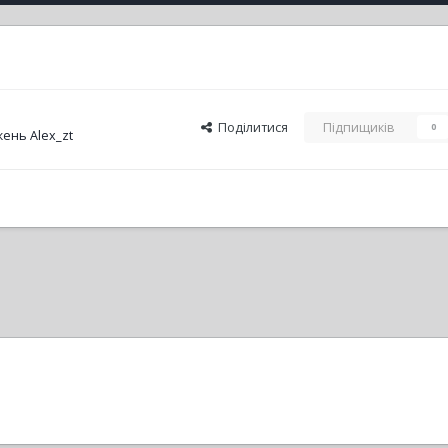
Поділитися
Підпищиків
0
ень Alex_zt