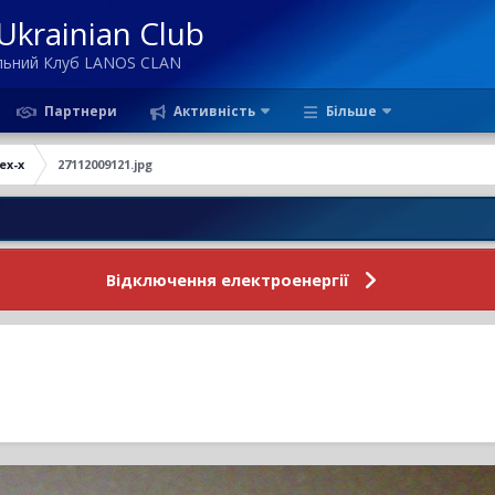
krainian Club
ільний Клуб LANOS CLAN
Партнери
Активність
Більше
ex-x
27112009121.jpg
Новини Ф
Відключення електроенергії