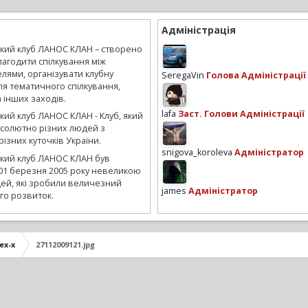
Адміністрація
ький клуб ЛАНОС КЛАН – створено
лагодити спілкування між
лями, організувати клубну
SeregaVin
Голова Адміністрації
ля тематичного спілкування,
а інших заходів.
lafa
Заст. Голови Адміністрації
кий клуб ЛАНОС КЛАН - Клуб, який
бсолютно різних людей з
ізних куточків України.
snigova_koroleva
Адміністратор
ький клуб ЛАНОС КЛАН був
01 березня 2005 року невеликою
ей, які зробили величезний
james
Адміністратор
го розвиток.
ex-x
27112009121.jpg