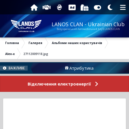
LANOS CLAN - Ukrainian Club
Всеукраїнський Автомобільний Клуб LANOS CLAN
Головна
Галерея
Альбоми наших користувачів
Alex-x
27112009118.jpg
руму
Атрибутика
ВАЖЛИВЕ
Відключення електроенергії