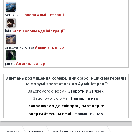
SeregaVin
Голова Адміністрації
lafa
Заст. Голови Адміністрації
snigova_koroleva
Адміністратор
james
Адміністратор
З питань розміщення комерційних (або інших) матеріалів
на форумі звертатися до Адміністрації:
За допомогою форми:
Зворотній Зв'язок
.
За допомогою E-Mail:
Напишіть нам
Запрошуємо до співпраці партнерів!
Звертайтесь на Email:
Напишіть нам
Головна
Галерея
Альбоми наших користувачів