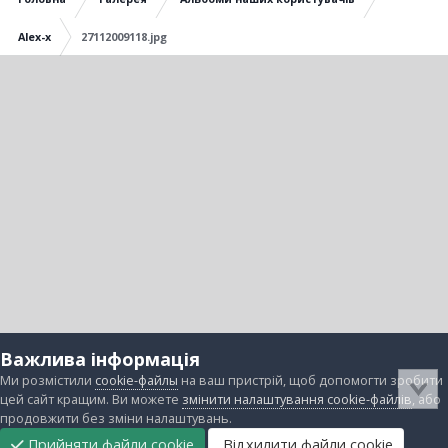
Alex-x
27112009118.jpg
Важлива інформація
Ми розмістили
cookie-файлы
на ваш пристрій, щоб допомогти зробити
цей сайт кращим. Ви можете
змінити налаштування cookie-файлів
, або
продовжити без зміни налаштувань.
Прийняти файли cookie
Відхилити файли cookie