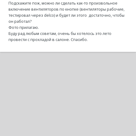
Подскажите пож, можно ли сделать как-то произвольное
включение вентиляторов по кнопке (вентиляторы рабочие,
тестировал через delco) и будет ли этого достаточно, чтобы
он работал?
Фото прилагаю.
Буду рад любым советам, очень бы хотелось это лето
провести с прохладой в салоне. Спасибо.