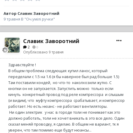
Автор Славик Заворотний
9 травня
В
"Оч.умілі ручки"
Славик Заворотний
2
0
Опубліковано
9 травня
Здравствуйте !
В общем проблема следующая: купил ланос, который
переделали с 1.5 на 1.6 (я бы наверное был рад больше 1.5)
Там поставили кондей, но что-то наколхозили жутко. С
кнопки он не запускается. Запустить можно только если
кинуть конкретный провод под реле компрессора и слышым
(и видим), что муфту компрессора срабатывает, и компрессор
работает. Но есть нюанс - не работают вентиляторы.
Ни один электрик у нас в городе толи не понимает как это
должно работать, толи не хочет вникать в это все дело. Один
сказал меняй проводку, я сделаю. В общем не вариант, тк я
уверен, что там помимо еще будут нюансы...