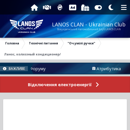
LANOS CLAN - Ukrainian Club
Всеукраїнський Автомобільний Клуб LANOS CLAN
Головна
Технічні питання
"Оч.умілі ручки"
Ланос, колхозный кондиционер/
Новини Форуму
Атрибутика
ВАЖЛИВЕ
Відключення електроенергії