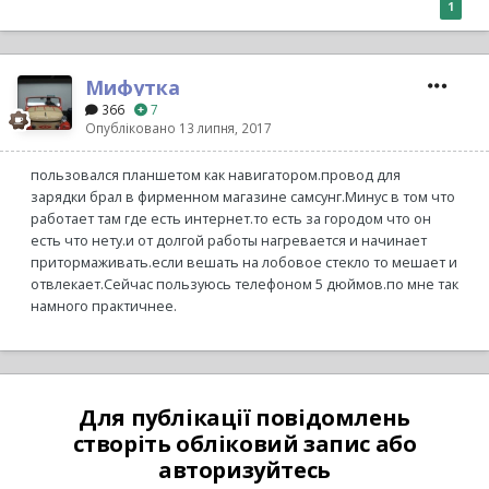
1
Мифутка
366
7
Опубліковано
13 липня, 2017
пользовался планшетом как навигатором.провод для
зарядки брал в фирменном магазине самсунг.Минус в том что
работает там где есть интернет.то есть за городом что он
есть что нету.и от долгой работы нагревается и начинает
притормаживать.если вешать на лобовое стекло то мешает и
отвлекает.Сейчас пользуюсь телефоном 5 дюймов.по мне так
намного практичнее.
Для публікації повідомлень
створіть обліковий запис або
авторизуйтесь