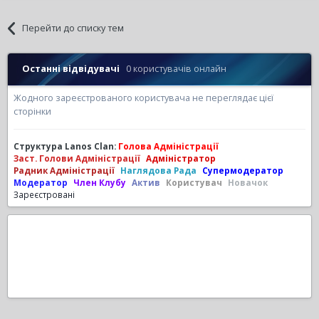
Перейти до списку тем
Останні відвідувачі
0 користувачів онлайн
Жодного зареєстрованого користувача не переглядає цієї
сторінки
Структура Lanos Clan:
Голова Адміністрації
Заст. Голови Адміністрації
Адміністратор
Радник Адміністрації
Наглядова Рада
Супермодератор
Модератор
Член Клубу
Актив
Користувач
Новачок
Зареєстровані