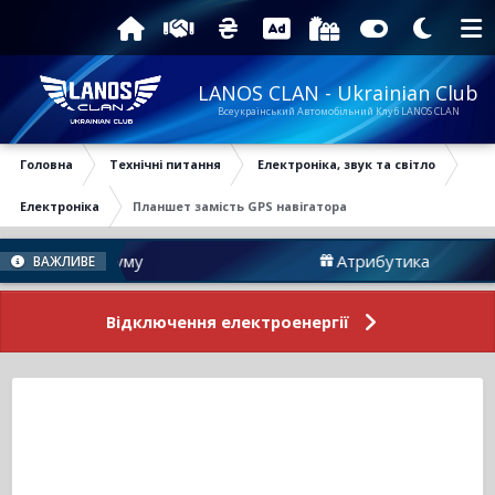
LANOS CLAN - Ukrainian Club
Всеукраїнський Автомобільний Клуб LANOS CLAN
Головна
Технічні питання
Електроніка, звук та світло
Електроніка
Планшет замість GPS навігатора
вини Форуму
Атрибутика
ВАЖЛИВЕ
Відключення електроенергії