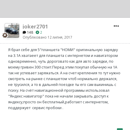
joker2701
148
2
Опубліковано
12 липня, 2017
Я брал себе для 5"планшета "НОМИ" оригинальную зарядку
на 3.1А хватаеет для планшета с интернетом и навигатором
одновременно, чуть дороговато как для авто зарядки, по
моему гривен 300 стоит.Перед этим покупал обычную на 1А
так не успевает заряжаться. А на счет крепления то тут нужно
смотреть на рынке с планшетом чтоб нормально держался,
не трусился, а то в дальней поездке ты его сам выкинишь с
психу. На счёт навигационной программы использовал
"Яндекс навигатор" пока не начали закрывать доступ к
яндексу,просто он бесплатный,работает с интернетом,
поддержует сервис пробоки .