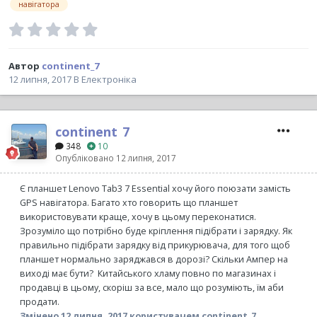
навігатора
Автор
continent_7
12 липня, 2017
В
Електроніка
continent_7
348
10
Опубліковано
12 липня, 2017
Є планшет Lenovo Tab3 7 Essential хочу його поюзати замість
GPS навігатора. Багато хто говорить що планшет
використовувати краще, хочу в цьому переконатися.
Зрозуміло що потрібно буде кріплення підібрати і зарядку. Як
правильно підібрати зарядку від прикурювача, для того щоб
планшет нормально заряджався в дорозі? Скільки Ампер на
виході має бути? Китайського хламу повно по магазинах і
продавці в цьому, скоріш за все, мало що розуміють, їм аби
продати.
Змінено
12 липня, 2017
користувачем continent_7