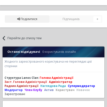
Поділитися
Підпищиків
0
Перейти до списку тем
Останні відвідувачі
0 користувачів онлайн
Жодного зареєстрованого користувача не переглядає цієї
сторінки
Структура Lanos Clan:
Голова Адміністрації
Заст. Голови Адміністрації
Адміністратор
Радник Адміністрації
Наглядова Рада
Супермодератор
Модератор
Член Клубу
Актив
Користувач
Новачок
Зареєстровані