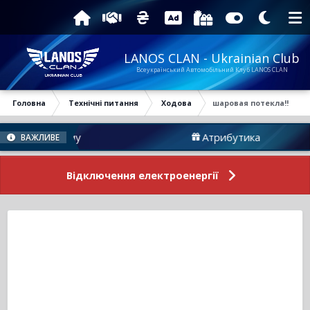
LANOS CLAN - Ukrainian Club
Всеукраїнський Автомобільний Клуб LANOS CLAN
Головна
Технічні питання
Ходова
шаровая потекла!!
ни Форуму
Атрибутика
ВАЖЛИВЕ
Відключення електроенергії