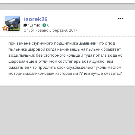
igorek26
1,3 тис
6
Опубліковано
5 березня, 2017
при замене ступичного подшипника ,выявили что с под
пыльника шаровой когда нажимаешь на пыльник брызгает
вода,пыльник без стопорного кольца и туда попала вода но
шаровая еще в отличном сост,теперь вот я думаю чем
смазать ее что продлить срок службы,делают уколы маслом
моторным,силиконовым,касторовым ??чем лучше смазать,?