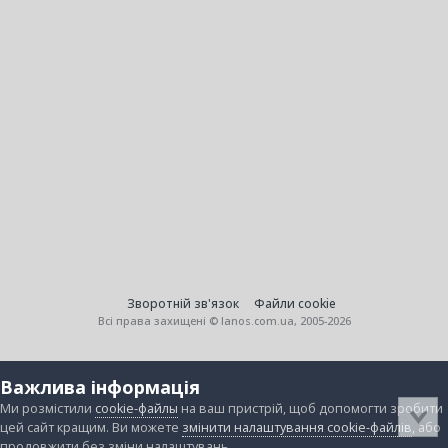
Зворотній зв'язок
Файли cookie
Всі права захищені © lanos.com.ua, 2005-2026
Важлива інформація
Ми розмістили
cookie-файлы
на ваш пристрій, щоб допомогти зробити
цей сайт кращим. Ви можете
змінити налаштування cookie-файлів
, або
продовжити без зміни налаштувань.