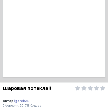
шаровая потекла!!
Автор
igorek26
5 березня, 2017
В
Ходова