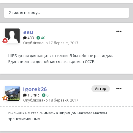
2 тижня потому...
aau
433
40
Опубліковано
17 березня, 2017
ШРБ густая для защиты от влаги. Я бы себе не разводил.
Единственная достойная смазка времен СССР.
igorek26
Автор
1,3 тис
6
Опубліковано
18 березня, 2017
пыльник не стал снимать а шприцом накапал маслом
трансмисионным