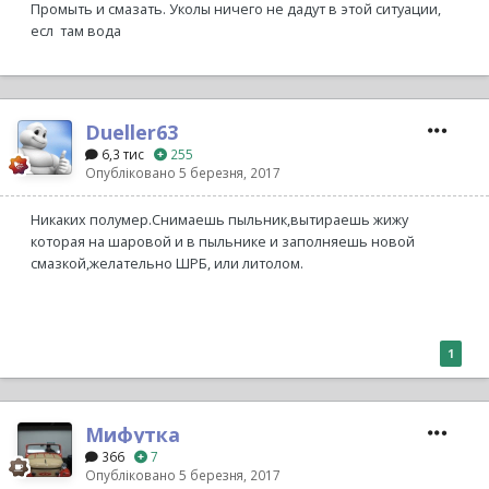
Промыть и смазать. Уколы ничего не дадут в этой ситуации,
есл там вода
Dueller63
6,3 тис
255
Опубліковано
5 березня, 2017
Никаких полумер.Снимаешь пыльник,вытираешь жижу
которая на шаровой и в пыльнике и заполняешь новой
смазкой,желательно ШРБ, или литолом.
1
Мифутка
366
7
Опубліковано
5 березня, 2017