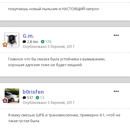
покупаешь новый пыльник и НАСТОЯЩИЙ нигрол.
G.m.
2,8 тис
176
Опубліковано
5 березня, 2017
Главное что бы смазка была устойчива к вымыванию,
хорошая адгезия тоже не будет лищней
b0risfen
537
13
Опубліковано
5 березня, 2017
Я мажу смесью ШРБ и трансмиссионки, примерно 4:1, чтоб не
такая густая была.