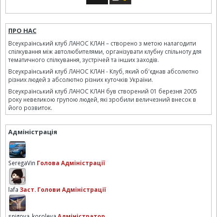
ПРО НАС
Всеукраїнський клуб ЛАНОС КЛАН – створено з метою налагодити
спілкування між автолюбителями, організувати клубну спільноту для
тематичного спілкування, зустрічей та інших заходів.
Всеукраїнський клуб ЛАНОС КЛАН - Клуб, який об'єднав абсолютно
різних людей з абсолютно різних куточків України.
Всеукраїнський клуб ЛАНОС КЛАН був створений 01 березня 2005
року невеликою групою людей, які зробили величезний внесок в
його розвиток.
Адміністрація
SeregaVin
Голова Адміністрації
lafa
Заст. Голови Адміністрації
snigova_koroleva
Адміністратор