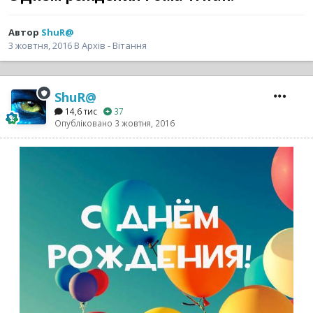
Автор
ShuR@
3 жовтня, 2016
В
Архів - Вітання
ShuR@
14,6 тис
37
Опубліковано
3 жовтня, 2016