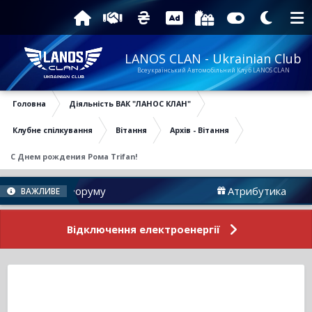
LANOS CLAN - Ukrainian Club
Всеукраїнський Автомобільний Клуб LANOS CLAN
Головна
Діяльність ВАК "ЛАНОС КЛАН"
Клубне спілкування
Вітання
Архів - Вітання
С Днем рождения Рома Trifan!
Новини Форуму
Атрибутика
ВАЖЛИВЕ
Відключення електроенергії