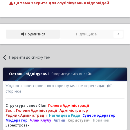
Ця тема закрита для опублікування відповідей.
Поділитися
Підпищиків
0
Перейти до списку тем
Останні відвідувачі
0 користувачів онлайн
Жодного зареєстрованого користувача не переглядає цієї
сторінки
Структура Lanos Clan:
Голова Адміністрації
Заст. Голови Адміністрації
Адміністратор
Радник Адміністрації
Наглядова Рада
Супермодератор
Модератор
Член Клубу
Актив
Користувач
Новачок
Зареєстровані