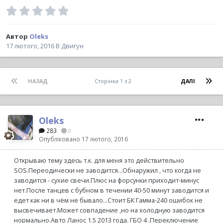
Автор
Oleks
17 лютого, 2016
В
Двигун
НАЗАД
Сторінка 1 з 2
ДАЛІ
Oleks
283
0
Опубліковано
17 лютого, 2016
Открываю тему здесь т.к. для меня это действительно
SOS.Переодически не заводится...Обнаружил , что когда не
заводится - сухие свечи.Плюс на форсунки приходит-минус
нет.После танцев с бубном в течении 40-50 минут заводится и
едет как ни в чём не бывало...Стоит БК Гамма-240 ошибок не
высвечивает.Может совпадение ,но на холодную заводится
нормально.Авто Ланос 1.5 2013 года. ГБО 4 .Переключение