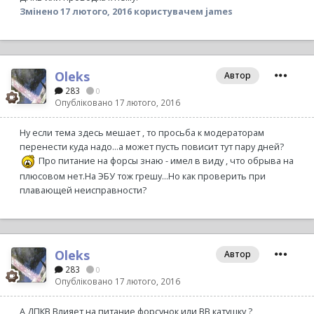
Змінено
17 лютого, 2016
користувачем james
Oleks
Автор
283
0
Опубліковано
17 лютого, 2016
Ну если тема здесь мешает , то просьба к модераторам
перенести куда надо...а может пусть повисит тут пару дней?
Про питание на форсы знаю - имел в виду , что обрыва на
плюсовом нет.На ЭБУ тож грешу...Но как проверить при
плавающей неисправности?
Oleks
Автор
283
0
Опубліковано
17 лютого, 2016
А ДПКВ Влияет на питание форсунок или ВВ катушку ?