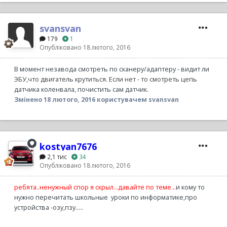
svansvan
179
1
Опубліковано
18 лютого, 2016
В момент незавода смотреть по сканеру/адаптеру - видит ли
ЭБУ,что двигатель крутиться. Если нет - то смотреть цепь
датчика коленвала, почистить сам датчик.
Змінено
18 лютого, 2016
користувачем svansvan
kostyan7676
2,1 тис
34
Опубліковано
18 лютого, 2016
ребята..ненужный спор я скрыл...давайте по теме...
и кому то
нужно перечитать школьные уроки по информатике,про
устройства -озу,пзу.....