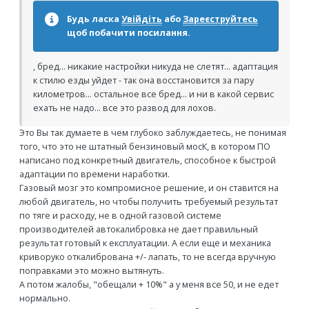
Будь ласка
Увійдіть
або
Зареєструйтесь
щоб побачити посилання.
, бред... никакие настройки никуда не слетят... адаптация
к стилю езды уйдет - так она восстановится за пару
километров... остальное все бред... и ни в какой сервис
ехать не надо... все это развод для лохов.
Это Вы так думаете в чем глубоко заблуждаетесь, не понимая
того, что это не штатный бензиновый мосК, в котором ПО
написано под конкретный двигатель, способное к быстрой
адаптации по времени наработки.
Газовый мозг это компромисное решение, и он ставится на
любой двигатель, но чтобы получить требуемый результат
по тяге и расходу, не в одной газовой системе
производителей автокалибровка не дает правильный
результат готовый к експлуатации. А если еще и механика
криворуко откалибрована +/- лапать, то не всегда вручную
поправками это можно вытянуть.
А потом жалобы, "обещали + 10%" а у меня все 50, и не едет
нормально.