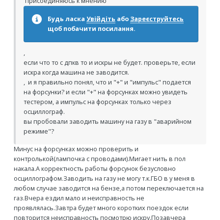
присоединяюсь к мнению
Будь ласка
Увійдіть
або
Зареєструйтесь
щоб побачити посилання.
,
если что то с дпкв то и искры не будет. проверьте, если
искра когда машина не заводится.
, и я правильно понял, что и "+" и "импульс" подается
на форсунки? и если "+" на форсунках можно увидеть
тестером, а импульс на форсунках только через
осциллограф.
вы пробовали заводить машину на газу в "аварийном
режиме"?
Минус на форсунках можно проверить и
контролькой(лампочка с проводами).Мигает нить в пол
накала.А корректность работы форсунок безусловно
осциллографом.Заводить на газу не могу т.к.ГБО в у меня в
любом случае заводится на бензе,а потом переключается на
газ.Вчера ездил мало и неисправность не
проявлялась.Завтра будет много коротких поездок если
повторится неисправность посмотрю искру.Позавчера