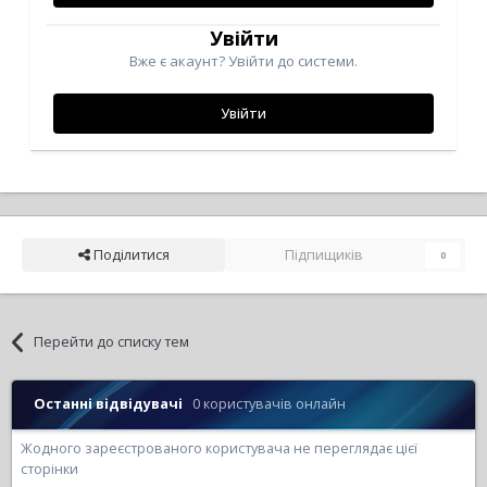
Увійти
Вже є акаунт? Увійти до системи.
Увійти
Поділитися
Підпищиків
0
Перейти до списку тем
Останні відвідувачі
0 користувачів онлайн
Жодного зареєстрованого користувача не переглядає цієї
сторінки