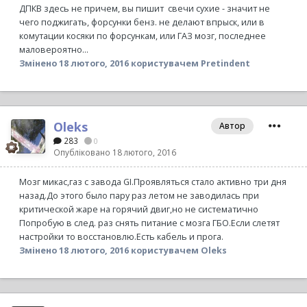
ДПКВ здесь не причем, вы пишит свечи сухие - значит не
чего поджигать, форсунки бенз. не делают впрыск, или в
комутации косяки по форсункам, или ГАЗ мозг, последнее
маловероятно...
Змінено
18 лютого, 2016
користувачем Pretindent
Oleks
Автор
283
0
Опубліковано
18 лютого, 2016
Мозг микас,газ с завода GI.Проявляться стало активно три дня
назад.До этого было пару раз летом не заводилась при
критической жаре на горячий двиг,но не систематично
Попробую в след. раз снять питание с мозга ГБО.Если слетят
настройки то восстановлю.Есть кабель и прога.
Змінено
18 лютого, 2016
користувачем Oleks