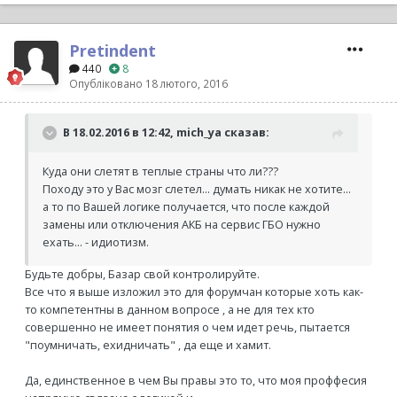
Pretindent
440
8
Опубліковано
18 лютого, 2016
В 18.02.2016 в 12:42, mich_ya сказав:
Куда они слетят в теплые страны что ли???
Походу это у Вас мозг слетел... думать никак не хотите...
а то по Вашей логике получается, что после каждой
замены или отключения АКБ на сервис ГБО нужно
ехать... - идиотизм.
Будьте добры, Базар свой контролируйте.
Все что я выше изложил это для форумчан которые хоть как-
то компетентны в данном вопросе , а не для тех кто
совершенно не имеет понятия о чем идет речь, пытается
"поумничать, ехидничать" , да еще и хамит.
Да, единственное в чем Вы правы это то, что моя проффесия