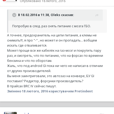
Опубліковано
18 лютого, 2016
В 18.02.2016 в 11:38, Oleks сказав:
Попробую в след. раз снять питание с мозга ГБО.
А точнее, предохранитель на цепи питания, а клемы не
снимать!!!, я про "-" , но может и он пропадать... вобщем
искать где отваливается.
Может проще все же кабелёк на газ-мозг и покрутить пару
раз, и смотреть, что по питанию, что на форсах по времени
бензина и что по оборотам.
Жаль, что под android GI пока ни чего не написал в отличии
от других производителей.
Вы меня заинтриговали, это автозаз на конвере, БУ GI
поставил? Редуктор, форсунки производитель?
В прайсах BRC IV сейчас пишут.
Змінено
18 лютого, 2016
користувачем Pretindent