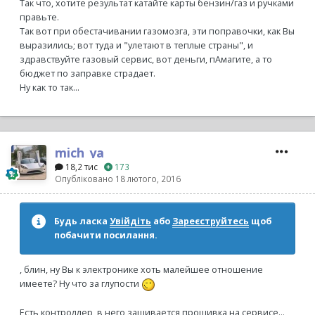
Так что, хотите результат катайте карты бензин/газ и ручками
правьте.
Так вот при обестачивании газомозга, эти поправочки, как Вы
выразились; вот туда и "улетают в теплые страны", и
здравствуйте газовый сервис, вот деньги, пАмагите, а то
бюджет по заправке страдает.
Ну как то так...
mich_ya
18,2 тис
173
Опубліковано
18 лютого, 2016
Будь ласка
Увійдіть
або
Зареєструйтесь
щоб
побачити посилання.
, блин, ну Вы к электронике хоть малейшее отношение
имеете? Ну что за глупости
Есть контроллер, в него зашивается прошивка на сервисе...