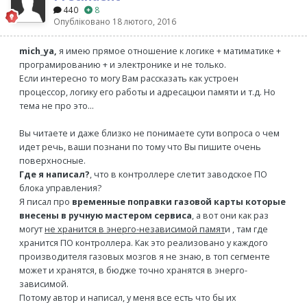
440
8
Опубліковано
18 лютого, 2016
mich_ya,
я имею прямое отношение к логике + матиматике +
програмированию + и электронике и не только.
Если интересно то могу Вам рассказать как устроен
процессор, логику его работы и адресацюи памяти и т.д. Но
тема не про это...
Вы читаете и даже близко не понимаете сути вопроса о чем
идет речь, ваши познани по тому что Вы пишите очень
поверхносные.
Где я написал?
, что в контроллере слетит заводское ПО
блока управления?
Я писал про
временные поправки газовой карты которые
внесены в ручную мастером сервиса
, а вот они как раз
могут
не хранится в энерго-независимой памят
и , там где
хранится ПО контроллера. Как это реализовано у каждого
производителя газовых мозгов я не знаю, в топ сегменте
может и хранятся, в бюдже точно хранятся в энерго-
зависимой.
Потому автор и написал, у меня все есть что бы их