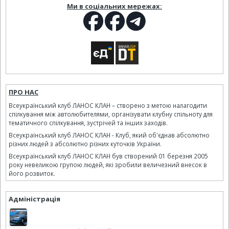
Ми в соціальних мережах:
ПРО НАС
Всеукраїнський клуб ЛАНОС КЛАН – створено з метою налагодити
спілкування між автолюбителями, організувати клубну спільноту для
тематичного спілкування, зустрічей та інших заходів.
Всеукраїнський клуб ЛАНОС КЛАН - Клуб, який об'єднав абсолютно
різних людей з абсолютно різних куточків України.
Всеукраїнський клуб ЛАНОС КЛАН був створений 01 березня 2005
року невеликою групою людей, які зробили величезний внесок в
його розвиток.
Адміністрація