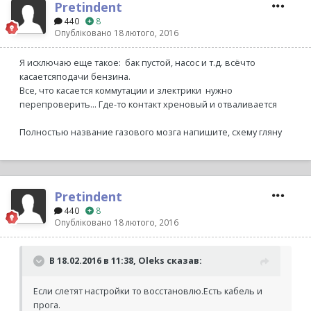
Pretindent
440
8
Опубліковано
18 лютого, 2016
Я исключаю еще такое: бак пустой, насос и т.д. всёчто
касаетсяподачи бензина.
Все, что касается коммутации и злектрики нужно
перепроверить... Где-то контакт хреновый и отваливается
Полностью название газового мозга напишите, схему гляну
Pretindent
440
8
Опубліковано
18 лютого, 2016
В 18.02.2016 в 11:38, Oleks сказав:
Если слетят настройки то восстановлю.Есть кабель и
прога.