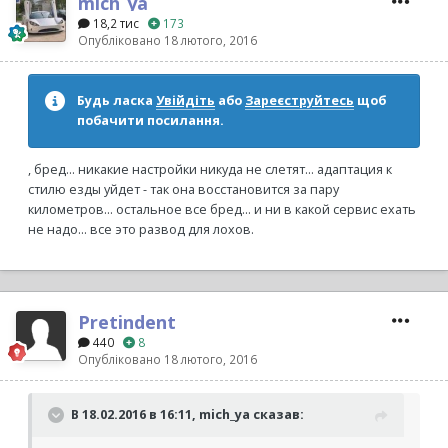
mich_ya
18,2 тис
173
Опубліковано
18 лютого, 2016
Будь ласка
Увійдіть
або
Зареєструйтесь
щоб
побачити посилання.
, бред... никакие настройки никуда не слетят... адаптация к
стилю езды уйдет - так она восстановится за пару
километров... остальное все бред... и ни в какой сервис ехать
не надо... все это развод для лохов.
Pretindent
440
8
Опубліковано
18 лютого, 2016
В 18.02.2016 в 16:11, mich_ya сказав: