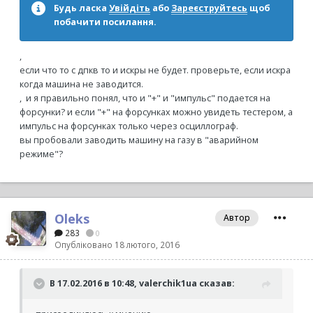
Будь ласка
Увійдіть
або
Зареєструйтесь
щоб
побачити посилання.
,
если что то с дпкв то и искры не будет. проверьте, если искра
когда машина не заводится.
, и я правильно понял, что и "+" и "импульс" подается на
форсунки? и если "+" на форсунках можно увидеть тестером, а
импульс на форсунках только через осциллограф.
вы пробовали заводить машину на газу в "аварийном
режиме"?
Oleks
Автор
283
0
Опубліковано
18 лютого, 2016
В 17.02.2016 в 10:48, valerchik1ua сказав: