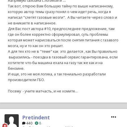
напрямую связана с логикой и ....
Так вот, открою Вам большую тайну по выше написанному,
которую автор темы сразу понял о чем идет речь, когда я
написал "слетят газовые мозги". А Вы читаете через слово и
не вникаете в написанное.
Для Вас пост автора #10, предпоследнее предложение, там
где он более корректно сформулировал, суть проблемы
которая может нарисоваться после снятия питания с газавого
мозга, ну и то как он это решит.
А для тех кто не в "теме" как это делается , как Вы правильно
выразились - поездка в газовый сервис гарантирована, если
хотитете что-бы машина ехала на газу так же как и на
бензине.
И еще, это не моя логика, а так гениально разработали
производители ГБО.
Посему - учите матчасть, и не хомите...
Pretindent
440
8