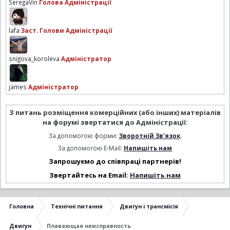
SeregaVin
Голова Адміністрації
lafa
Заст. Голови Адміністрації
snigova_koroleva
Адміністратор
james
Адміністратор
З питань розміщення комерційних (або інших) матеріалів
на форумі звертатися до Адміністрації:
За допомогою форми:
Зворотній Зв'язок
.
За допомогою E-Mail:
Напишіть нам
Запрошуємо до співпраці партнерів!
Звертайтесь на Email:
Напишіть нам
Головна
Технічні питання
Двигун і трансмісія
Двигун
Плавающая неисправность