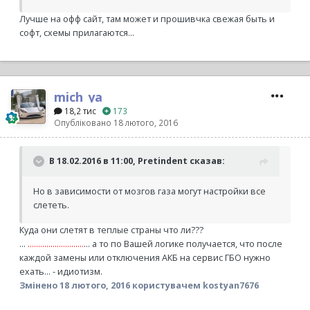
Лучше на офф сайт, там может и прошивчка свежая быть и
софт, схемы прилагаются...
mich_ya
18,2 тис
173
Опубліковано
18 лютого, 2016
В 18.02.2016 в 11:00, Pretindent сказав:
Но в зависимости от мозгов газа могут настройки все
слететь.
Куда они слетят в теплые страны что ли???
...
...........................
... а то по Вашей логике получается, что после
каждой замены или отключения АКБ на сервис ГБО нужно
ехать... - идиотизм.
Змінено
18 лютого, 2016
користувачем kostyan7676