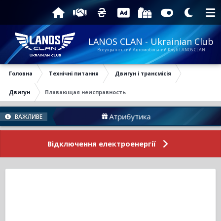
LANOS CLAN - Ukrainian Club
Всеукраїнський Автомобільний Клуб LANOS CLAN
Головна
Технічні питання
Двигун і трансмісія
Двигун
Плавающая неисправность
Атрибутика
Підтрим
ВАЖЛИВЕ
Відключення електроенергії