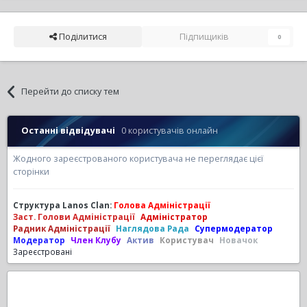
Поділитися
Підпищиків
0
Перейти до списку тем
Останні відвідувачі
0 користувачів онлайн
Жодного зареєстрованого користувача не переглядає цієї
сторінки
Структура Lanos Clan:
Голова Адміністрації
Заст. Голови Адміністрації
Адміністратор
Радник Адміністрації
Наглядова Рада
Супермодератор
Модератор
Член Клубу
Актив
Користувач
Новачок
Зареєстровані