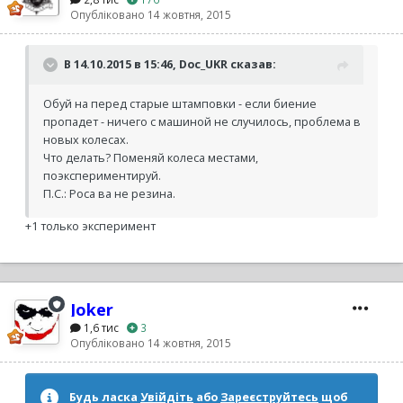
Опубліковано
14 жовтня, 2015
В 14.10.2015 в 15:46, Doc_UKR сказав:
Обуй на перед старые штамповки - если биение
пропадет - ничего с машиной не случилось, проблема в
новых колесах.
Что делать? Поменяй колеса местами,
поэкспериментируй.
П.С.: Роса ва не резина.
+1 только эксперимент
Joker
1,6 тис
3
Опубліковано
14 жовтня, 2015
Будь ласка
Увійдіть
або
Зареєструйтесь
щоб