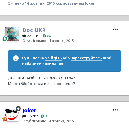
Змінено
14 жовтня, 2015
користувачем Joker
Doc_UKR
22,3 тис
84
Опубліковано
14 жовтня, 2015
Будь ласка
Увійдіть
або
Зареєструйтесь
щоб
побачити посилання.
, а кстати, разболтовка дисков 100х4?
Может 98х4 отсюда и все проблемы?
Joker
1,6 тис
3
Опубліковано
14 жовтня, 2015