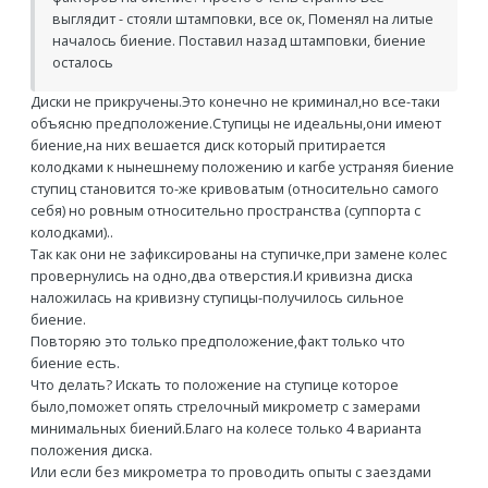
выглядит - стояли штамповки, все ок, Поменял на литые
началось биение. Поставил назад штамповки, биение
осталось
Диски не прикручены.Это конечно не криминал,но все-таки
объясню предположение.Ступицы не идеальны,они имеют
биение,на них вешается диск который притирается
колодками к нынешнему положению и кагбе устраняя биение
ступиц становится то-же кривоватым (относительно самого
себя) но ровным относительно пространства (суппорта с
колодками)..
Так как они не зафиксированы на ступичке,при замене колес
провернулись на одно,два отверстия.И кривизна диска
наложилась на кривизну ступицы-получилось сильное
биение.
Повторяю это только предположение,факт только что
биение есть.
Что делать? Искать то положение на ступице которое
было,поможет опять стрелочный микрометр с замерами
минимальных биений.Благо на колесе только 4 варианта
положения диска.
Или если без микрометра то проводить опыты с заездами