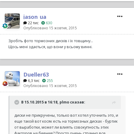
jason_ua
22 тис
630
Опубліковано
15 жовтня, 2015
Зробіть фото тормозних дисків і їх товщину...
Щось мені здається, що вони у всьому винні.
Dueller63
6,3 тис
255
Опубліковано
15 жовтня, 2015
В 15.10.2015 в 16:18, plmo сказав:
диски не прикручены, только вот хотел уточнить это, и
еще такой вот косяк есть на тормозных дисках - буртик
от выработки, может ли влиять совокупность этих
факторов на биение? Просто очень странно все