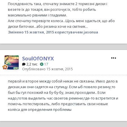
Послідовність така, спочатку знімаєте 2 тормозні диски і
везете їх до токаря, він розточує їх, тобто робить
максимально рівними і гладкими.
Але спочатку перевірте колеса...Щось мені здається, що або
диски биточки...або резина хоче на смітник...
Змінено
15 жовтня, 2015
користувачем jasonua
SoulOfONYX
2,2 тис
17
Опубліковано
15 жовтня, 2015
первой и второе между собой никак не связаны. Имхо дело в
дисках,как они садятся на ступицу. Если ыб повело резину,то
был бы гул похожий на бу-бу-бу, знаю,проходили.. Если
надо,готов выделить час своегов ремени,где-то встретится и
помочь потестировать, либо предоставить свои новые
колёса для определения проблемы