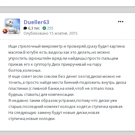
Dueller63
6,3 тис
255
Опубліковано
15 жовтня, 2015
Ищи стрелочный микрометр и проверяй,сразу будет картина
маслом.В ютубе есть видосы как это делать,но можно
упростить (кронштейн вряд-ли найдешь) просто пальцем
прижав его к суппорту.Диск прикручивай на пару
болтов,колесных.
И еще совет (если совсем без денег охота),диски можно не
точить,а просто найдя места биений-подложить внутрь диска
пластинки (с пивной банки,на клей,чтоб не отпало пока
будешь ставить) для компенсации.
Я недавно таким образом устранил,потому-что диски уже
старые,последний комлект колодок ходят,и ступичка кривая.
На следующую замену будут новые диски,новая
ступичка,новые колодки.