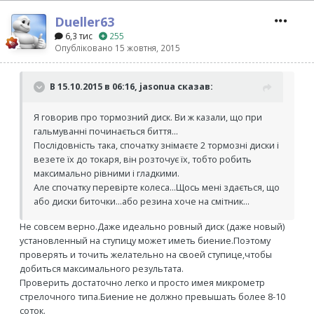
Dueller63
6,3 тис
255
Опубліковано
15 жовтня, 2015
В 15.10.2015 в 06:16, jasonua сказав:
Я говорив про тормозний диск. Ви ж казали, що при
гальмуванні починається биття...
Послідовність така, спочатку знімаєте 2 тормозні диски і
везете їх до токаря, він розточує їх, тобто робить
максимально рівними і гладкими.
Але спочатку перевірте колеса...Щось мені здається, що
або диски биточки...або резина хоче на смітник...
Не совсем верно.Даже идеально ровный диск (даже новый)
установленный на ступицу может иметь биение.Поэтому
проверять и точить желательно на своей ступице,чтобы
добиться максимального результата.
Проверить достаточно легко и просто имея микрометр
стрелочного типа.Биение не должно превышать более 8-10
соток.