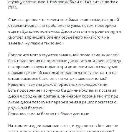
ступицу плотненько. Штамповки были с ЕТ49, литые диски с
ЕТ38.
Сначала грешил что колеса неотбалансирвоаные, на одной
отбалансировал, но проблема не ушла, потом, проверили
еще на 2ух шиномонтажках. Диски сказали что ровные,ну и я
смотрел впринципе биения серьезного никакого я не
заметил, ну глазом так точно.
Вопрос что могло случится с машиной после замены колес?
Есть подозрения на тормозные диски, что они кривые(когда
выворачиваю руль вправо при движении часто слышу как
шоркают диски об колодки) но как тогда получается что на
штамповках все было ок, а на литых стало все не так?
Решение - замена дисков тормозных и колодок к ним.
Есть подозрение что нужно бы длинне болты, тк поставил
диски я с родными болтами, они на 5мм короче тех что под
литые диски потому на первое время я решил покататся с
роднысми болтами.
Решение замена болтов на более длинные
На этом мои идеи заканчиваются, и куда копать больше не
знаю, может кто то подскажет что делать в моем случае?