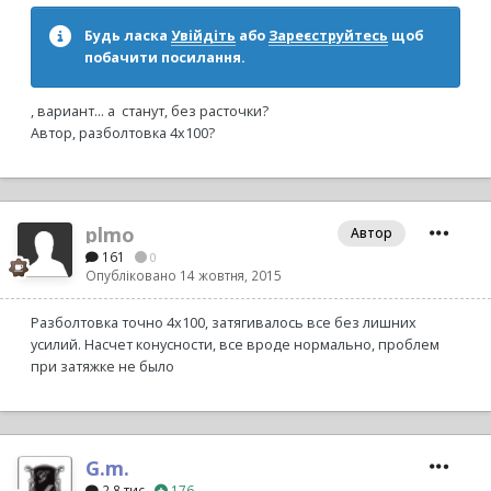
Будь ласка
Увійдіть
або
Зареєструйтесь
щоб
побачити посилання.
, вариант... а станут, без расточки?
Автор, разболтовка 4х100?
plmo
Автор
161
0
Опубліковано
14 жовтня, 2015
Разболтовка точно 4х100, затягивалось все без лишних
усилий. Насчет конусности, все вроде нормально, проблем
при затяжке не было
G.m.
2,8 тис
176