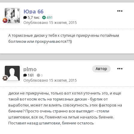
Юра 66
5,7 тис
491
Опубліковано
15 жовтня, 2015
А тормозные диски у тебя к ступице прикручены потайным
болтиком или прокручиваются??))
plmo
Автор
161
0
Опубліковано
15 жовтня, 2015
диски не прикручены, только вот хотел уточнить это, и еще
такой вот косяк есть на тормозных дисках - буртик от
выработки, может ли влиять совокупность этих факторов на
биение? Просто очень странно все выглядит - стояли
штамповки, все ок, Поменял на литые началось биение.
Поставил назад штамповки, биение осталось