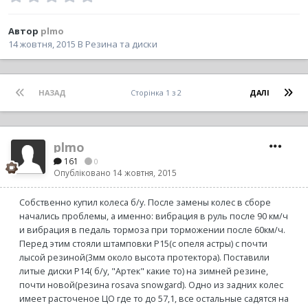
Автор
plmo
14 жовтня, 2015
В
Резина та диски
НАЗАД
Сторінка 1 з 2
ДАЛІ
plmo
161
0
Опубліковано
14 жовтня, 2015
Собственно купил колеса б/у. После замены колес в сборе
начались проблемы, а именно: вибрация в руль после 90 км/ч
и вибрация в педаль тормоза при торможении после 60км/ч.
Перед этим стояли штамповки Р15(с опеля астры) с почти
лысой резиной(3мм около высота протектора). Поставили
литые диски Р14( б/у, "Артек" какие то) на зимней резине,
почти новой(резина rosava snowgard). Одно из задних колес
имеет расточеное ЦО где то до 57,1, все остальные садятся на