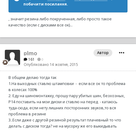
побачити посилання.
, значит резина либо покрученная, либо просто такое
качество (если с дисками все ок)...
plmo
Автор
161
0
Опубліковано
14 жовтня, 2015
В общем делаю тогда так
1.На выходных ставлю штамповки - если все ок то проблема
в колесах 100%
2. Еду на шиномонтажку, прошу пару убитых шин, безхозных,
Р14 поставить на мои диски и ставлю на перед - катаюсь
туда-сюда, если нету лишних посторонних звуков,то вся
проблема в резине
3..Если даже с другой резиной результат плачевный то что
делать с диском тогда? не на мусорку же его выкидывать