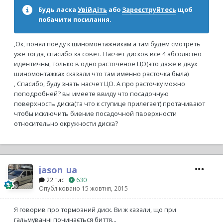
Будь ласка
Увійдіть
або
Зареєструйтесь
щоб
побачити посилання.
,Ок, понял поеду к шиномонтажникам а там будем смотреть
уже тогда, спасибо за совет. Насчет дисков все 4 абсолютно
идентичны, только в одно расточеное ЦО(это даже в двух
шиномонтажках сказали что там именно расточка была)
, Спасибо, буду знать насчет ЦО. А про расточку можно
поподробней? вы имеете ввиду что посадочную
поверхность диска(та что к ступице прилегает) протачивают
чтобы исключить биение посадочной пвоерхности
относительно окружности диска?
jason_ua
22 тис
630
Опубліковано
15 жовтня, 2015
Я говорив про тормозний диск. Ви ж казали, що при
гальмуванні починається биття...