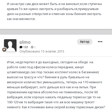
И зачастую сам диск может быть и не виноват,если ступичка
кривая.То-же нужно смотреть и разбираться,прикручивая
диск на разные отверстия и отмечая зоны биения смотреть
как они меняются.
plmo
Автор
161
0
Опубліковано
15 жовтня, 2015
Итак, недотерпел я до выходных, сегодня на обеде на
работе снял под офисом колеса передние, кинул
штамповки(до сих пор таскаю косплект колес в багажнике)
выехал на трассу и что? биение в руль буквально на
мизерное количество уменьшилось, теперь на 110 немного
меньше вибрирует, зато дальше все как и на литых. При
торможении картина абсолютно не поменялась, после 60
вибрация, если хорошо нажать педальку тормоза где то на
100-120 км то вибрация такая что аж всю машину трясет
немного. Как я понимаю вина скорей всему тормозные диски?