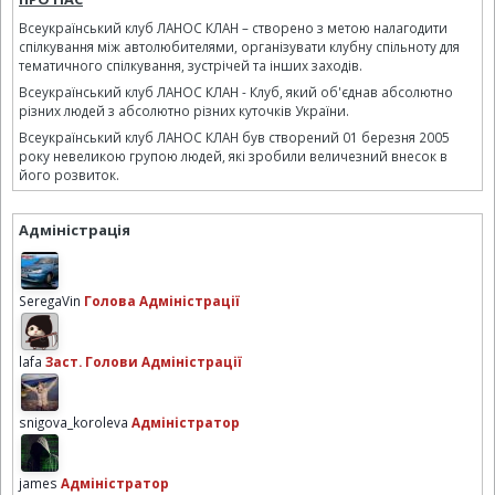
Всеукраїнський клуб ЛАНОС КЛАН – створено з метою налагодити
спілкування між автолюбителями, організувати клубну спільноту для
тематичного спілкування, зустрічей та інших заходів.
Всеукраїнський клуб ЛАНОС КЛАН - Клуб, який об'єднав абсолютно
різних людей з абсолютно різних куточків України.
Всеукраїнський клуб ЛАНОС КЛАН був створений 01 березня 2005
року невеликою групою людей, які зробили величезний внесок в
його розвиток.
Адміністрація
SeregaVin
Голова Адміністрації
lafa
Заст. Голови Адміністрації
snigova_koroleva
Адміністратор
james
Адміністратор