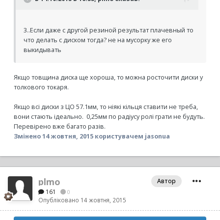
3..Если даже с другой резиной результат плачевный то
что делать с диском тогда? не на мусорку же его
выкидывать
Якщо товщина диска ще хороша, то можна росточити диски у
толкового токаря.
Якщо всі диски з ЦО 57.1мм, то ніякі кільця ставити не треба,
вони стають ідеально. 0,25мм по радіусу ролі грати не будуть.
Перевірено вже багато разів.
Змінено
14 жовтня, 2015
користувачем jasonua
plmo
Автор
161
0
Опубліковано
14 жовтня, 2015