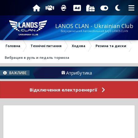
LANOS CLAN - Ukrainian Club
Всеукраїнський Автомобільний Клуб LANOS CLAN
Головна
Технічні питання
Ходова
Резина та диски
Вибрация в руль и педаль тормоза
Атрибутика
Підтрим
ВАЖЛИВЕ
Відключення електроенергії