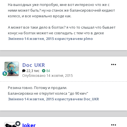
На выходных уже попробую, мне вот интересно что же с
ними может быть? ну на станок же балансировочній кидают
колесо, и все нормально вроде как.
А может все таки дело в болтах? я что то слышал что бывает
конус на болтах может не совпадать с тем что в диске
Змінено
14 жовтня, 2015
користувачем plmo
Doc_UKR
22,3 тис
84
Опубліковано
14 жовтня, 2015
Резина говно. Потому и продали.
Балансировка не открутит колеса "до 90 кмч"
Змінено
14 жовтня, 2015
користувачем Doc_UKR
Joker