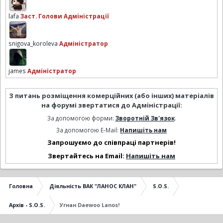
lafa
Заст. Голови Адміністрації
snigova_koroleva
Адміністратор
james
Адміністратор
З питань розміщення комерційних (або інших) матеріалів
на форумі звертатися до Адміністрації:
За допомогою форми:
Зворотній Зв'язок
.
За допомогою E-Mail:
Напишіть нам
Запрошуємо до співпраці партнерів!
Звертайтесь на Email:
Напишіть нам
Головна
Діяльність ВАК "ЛАНОС КЛАН"
S.O.S.
Архів - S.O.S.
Угнан Daewoo Lanos!