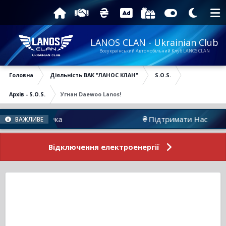
LANOS CLAN - Ukrainian Club
Всеукраїнський Автомобільний Клуб LANOS CLAN
Головна
Діяльність ВАК "ЛАНОС КЛАН"
S.O.S.
Архів - S.O.S.
Угнан Daewoo Lanos!
Атрибутика
Підтримати Нас
ВАЖЛИВЕ
Відключення електроенергії