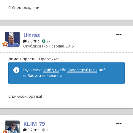
С Днем рождения!
Ultras
2,5 тис
27
Опубліковано
1 серпня, 2015
Димон, прости!!! Провтыкал...
Будь ласка
Увійдіть
або
Зареєструйтесь
щоб
побачити посилання.
С Днюхой, братка!
KLIM_79
3,7 тис
0