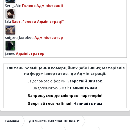
SeregaVin
Голова Адміністрації
lafa
Заст. Голови Адміністрації
snigova_koroleva
Адміністратор
james
Адміністратор
З питань розміщення комерційних (або інших) матеріалів
на форумі звертатися до Адміністрації:
За допомогою форми:
Зворотній Зв'язок
.
За допомогою E-Mail:
Напишіть нам
Запрошуємо до співпраці партнерів!
Звертайтесь на Email:
Напишіть нам
Головна
Діяльність ВАК "ЛАНОС КЛАН"