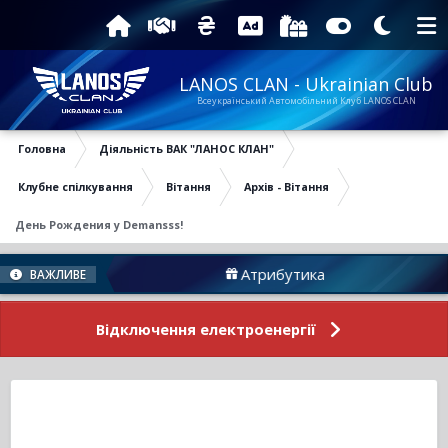
LANOS CLAN - Ukrainian Club
Всеукраїнський Автомобільний Клуб LANOS CLAN
Головна
Діяльність ВАК "ЛАНОС КЛАН"
Клубне спілкування
Вітання
Архів - Вітання
День Рождения у Demansss!
у
Атрибутика
Пі
ВАЖЛИВЕ
Відключення електроенергії