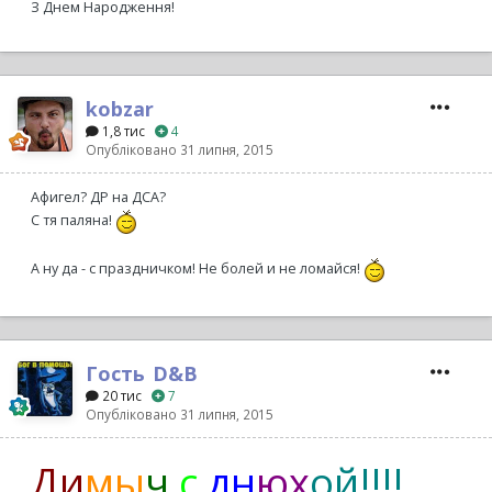
З Днем Народження!
kobzar
1,8 тис
4
Опубліковано
31 липня, 2015
Афигел? ДР на ДСА?
С тя паляна!
А ну да - с праздничком! Не болей и не ломайся!
Гость_D&B_
20 тис
7
Опубліковано
31 липня, 2015
Ди
мы
ч
с
дн
юх
ой!!!!