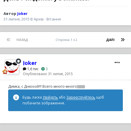
Автор
Joker
31 липня, 2015
В
Архів - Вітання
НАЗАД
Сторінка 1 з 2
ДАЛІ
Joker
1,6 тис
3
Опубліковано
31 липня, 2015
Димка, с Днюхой!!! Всего много-много)))))))))
Будь ласка
Увійдіть
або
Зареєструйтесь
щоб
побачити зображення.