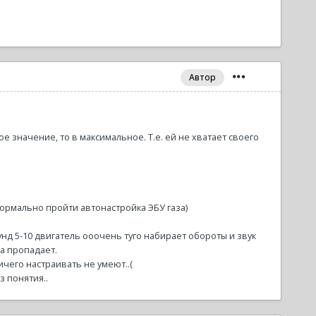
Автор
е значение, то в максимальное. Т.е. ей не хватает своего
ормально пройти автонастройка ЭБУ газа)
унд 5-10 двигатель ооочень туго набирает обороты и звук
ра пропадает.
чего настраивать не умеют..(
з понятия..