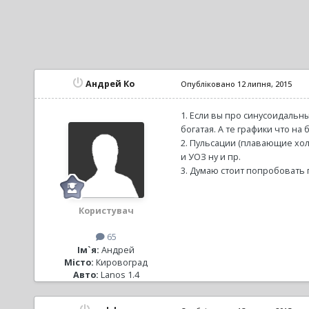
Андрей Ко
Опубліковано
12 липня, 2015
1. Если вы про синусоидальны
богатая. А те графики что н
2. Пульсации (плавающие холо
и УОЗ ну и пр.
3. Думаю стоит попробовать 
Користувач
65
Ім`я:
Андрей
Місто:
Кировоград
Авто:
Lanos 1.4