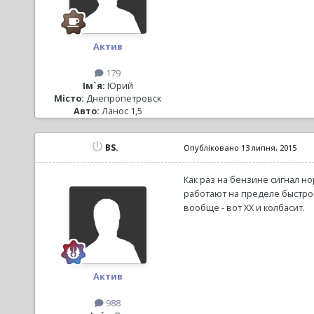
Актив
179
Ім`я:
Юрий
Місто:
Днепропетровск
Авто:
Ланос 1,5
BS.
Опубліковано
13 липня, 2015
Как раз на бензине сигнал но
работают на пределе быстро
вообще - вот ХХ и колбасит.
Актив
988