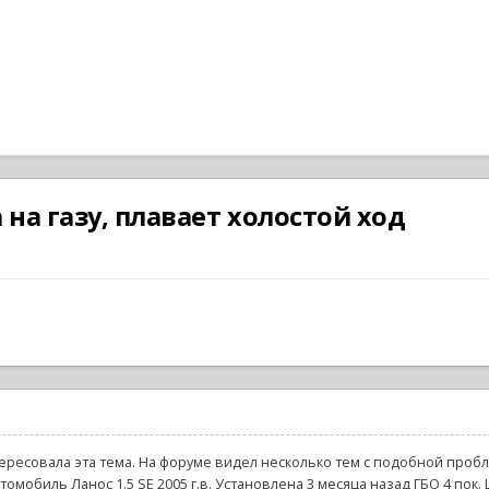
на газу, плавает холостой ход
тересовала эта тема. На форуме видел несколько тем с подобной проб
мобиль Ланос 1.5 SE 2005 г.в. Установлена 3 месяца назад ГБО 4 пок. L