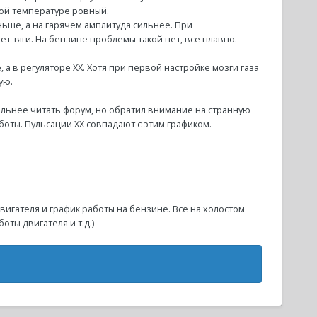
бой температуре ровный.
ьше, а на гарячем амплитуда сильнее. При
т тяги. На бензине проблемы такой нет, все плавно.
 а в регуляторе ХХ. Хотя при первой настройке мозги газа
ую.
альнее читать форум, но обратил внимание на странную
боты. Пульсации ХХ совпадают с этим графиком.
вигателя и график работы на бензине. Все на холостом
оты двигателя и т.д.)