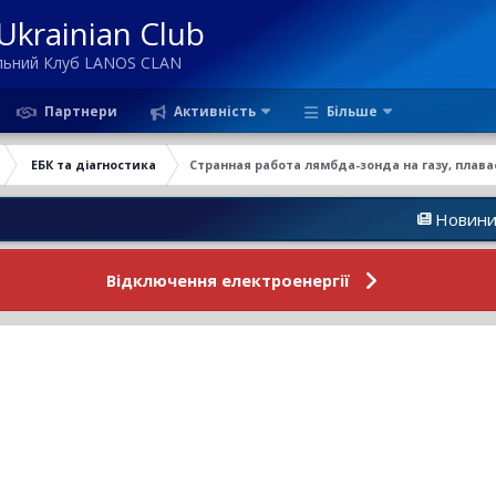
krainian Club
ільний Клуб LANOS CLAN
Партнери
Активність
Більше
ЕБК та діагностика
Странная работа лямбда-зонда на газу, плава
Новини Форуму
Відключення електроенергії