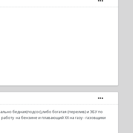
чально бедная(подсос),либо богатая (перелив) и ЭБУ по
 работу на бензине и плавающий ХХ на газу - газовщики