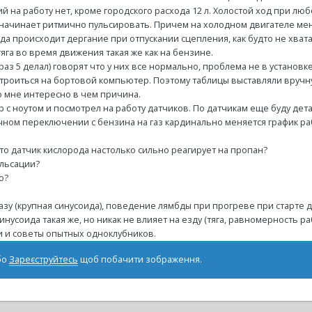
й на работу нет, кроме городского расхода 12 л. Холостой ход при лю
 начинает ритмично пульсировать. Причем на холодном двигателе мен
 происходит дергание при отпускании сцепления, как будто не хватае
тяга во время движения такая же как на бензине.
аз 5 делал) говорят что у них все нормально, проблема не в установке,
строиться на бортовой компьютер. Поэтому таблицы выставляли вручн
о мне интересно в чем причина.
 с ноутом и посмотрел на работу датчиков. По датчикам еще буду дет
чном переключении с бензина на газ кардинально меняется график ра
что датчик кислорода настолько сильно реагирует на пропан?
ульсации?
ю?
газу (крупная синусоида), поведение лямбды при прогреве при старте д
инусоида такая же, но никак не влияет на езду (тяга, равномерность раб
и и советы опытных одноклубников.
бо
Зареєструйтесь
щоб побачити зображення.