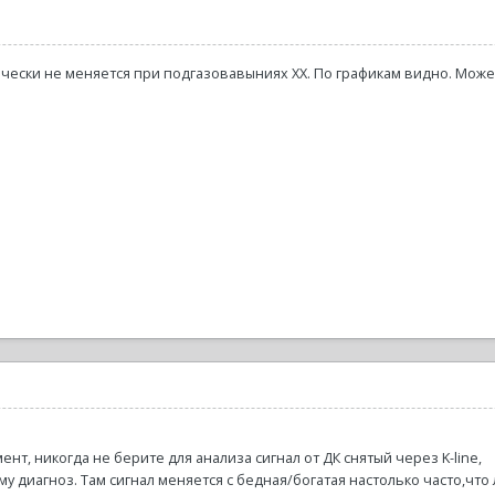
ически не меняется при подгазовавыниях ХХ. По графикам видно. Може
т, никогда не берите для анализа сигнал от ДК снятый через K-line,
му диагноз. Там сигнал меняется с бедная/богатая настолько часто,что