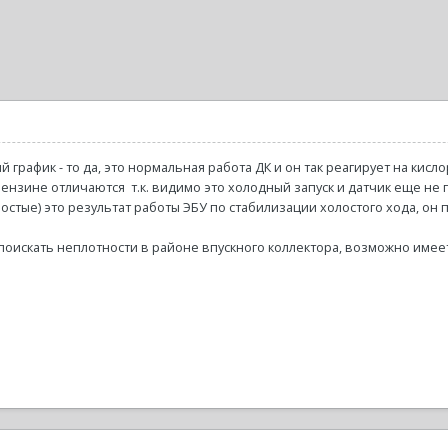
й график - то да, это нормальная работа ДК и он так реагирует на кис
а бензине отличаются т.к. видимо это холодный запуск и датчик еще не
стые) это результат работы ЭБУ по стабилизации холостого хода, он п
поискать неплотности в районе впускного коллектора, возможно имеет