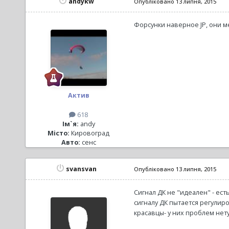
andykw
Опубліковано
13 липня, 2015
Форсунки наверное JP, они м
Актив
618
Ім`я:
andy
Місто:
Кировоград
Авто:
сенс
svansvan
Опубліковано
13 липня, 2015
Сигнал ДК не "идеален" - ест
сигналу ДК пытается регулир
красавцы- у них проблем нету(