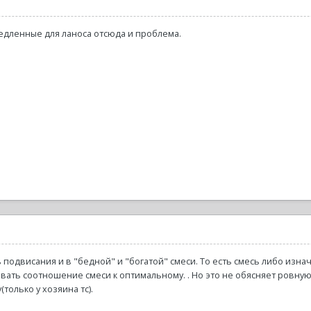
едленные для ланоса отсюда и проблема.
ь подвисания и в "бедной" и "богатой" смеси. То есть смесь либо изна
овать соотношение смеси к оптимальному. . Но это не обясняет ровную
только у хозяина тс).