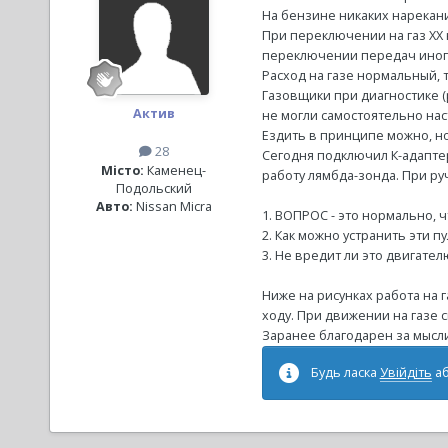
На бензине никаких нарекани
При переключении на газ ХХ
переключении передач иногда
Расход на газе нормальный, 
Газовщики при диагностике (р
Актив
не могли самостоятельно на
Ездить в принципе можно, н
28
Сегодня подключил К-адаптер
Місто:
Каменец-
работу лямбда-зонда. При ру
Подольский
Авто:
Nissan Micra
1. ВОПРОС - это нормально, 
2. Как можно устранить эти п
3. Не вредит ли это двигател
Ниже на рисунках работа на 
ходу. При движении на газе с
Заранее благодарен за мысл
Будь ласка
Увійдіть
а