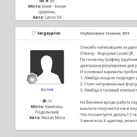
Ім`я:
Bs
Місто:
Киев - Белая
Церковь
Авто:
Lanos SX
Sergeyprim
Опубліковано
13 липня, 2015
Спасибо написавшим за удел
Отвечу - Форсунки Lovato JR.
По газовому графику (крупная
диапазона регулировки для 
И основные варианты пробл
1. Лямбда-зонд не подходит 
2. Стоят неправильные форс
Актив
3. Лямбда и газовый компьют
28
На бензине вроде работа нор
Місто:
Каменец-
выхлопа получается как в ве
Подольский
Что посоветуете делать? С г
Авто:
Nissan Micra
У меня есть К-адаптер, может