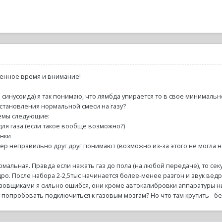
енное время и внимание!
 синусоида) я так понимаю, что лямбда упирается то в свое минимально
установления нормальной смеси на газу?
емы следующие:
для газа (если такое вообще возможно?)
унки
ер неправильно друг друг понимают (возможно из-за этого не могла н
мальная. Правда если нажать газ до пола (на любой передаче), то сек
дро. После набора 2-2,5тыс начинается более-менее разгон и звук вед
азовщиками я сильно ошибся, они кроме автокалибровки аппаратуры ни
 попробовать подключиться к газовым мозгам? Но что там крутить - бе