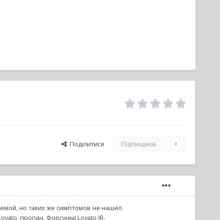
Поділитися
Підпищиків
0
лемой, но таких же симптомов не нашел.
ovato, пропан. Форсунки Lovato JR.