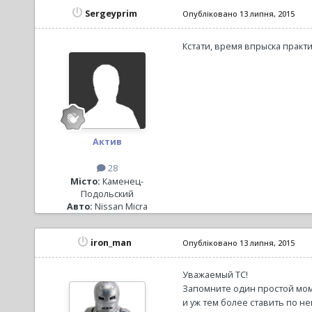
Sergeyprim
Опубліковано
13 липня, 2015
Кстати, время впрыска практ
Актив
28
Місто:
Каменец-
Подольский
Авто:
Nissan Micra
iron_man
Опубліковано
13 липня, 2015
Уважаемый ТС!
Запомните один простой момен
и уж тем более ставить по не