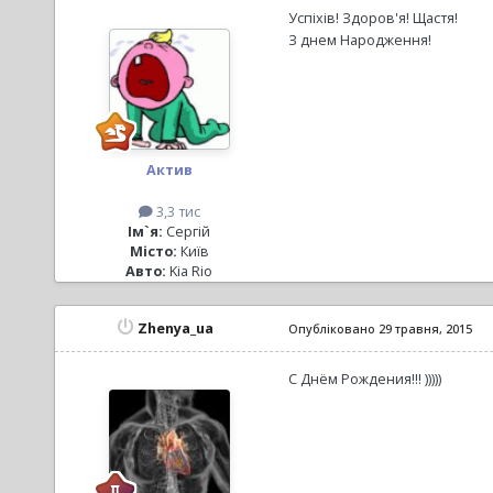
Успіхів! Здоров'я! Щастя!
З днем Народження!
Актив
3,3 тис
Ім`я:
Сергій
Місто:
Київ
Авто:
Kia Rio
Zhenya_ua
Опубліковано
29 травня, 2015
С Днём Рождения!!! )))))