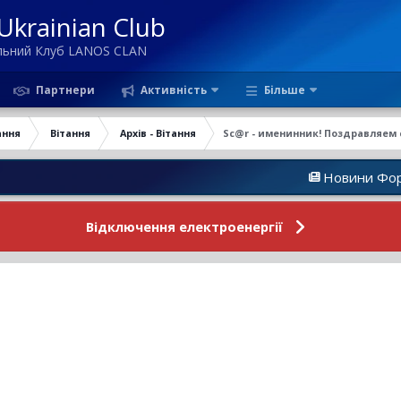
krainian Club
ільний Клуб LANOS CLAN
Партнери
Активність
Більше
ання
Вітання
Архів - Вітання
Sc@r - именинник! Поздравляем
Новини Форуму
Відключення електроенергії