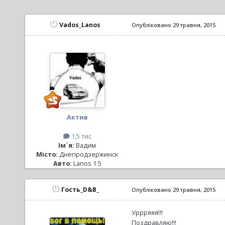
Vados_Lanos
Опубліковано
29 травня, 2015
Актив
1,5 тис
Ім`я:
Вадим
Місто:
Днепродзержинск
Авто:
Lаnos 1.5
Гость_D&B_
Опубліковано
29 травня, 2015
Уррряяя!!!
Поздравляю!!!