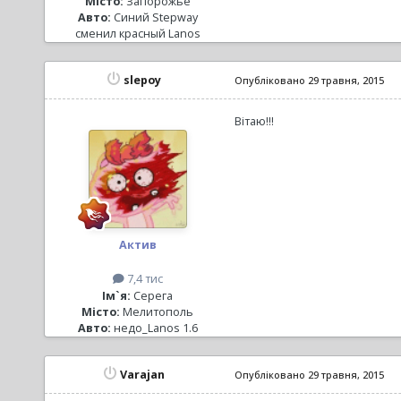
Місто:
Запорожье
Авто:
Синий Stepway
сменил красный Lanos
slepoy
Опубліковано
29 травня, 2015
Вітаю!!!
Актив
7,4 тис
Ім`я:
Серега
Місто:
Мелитополь
Авто:
недо_Lanos 1.6
Varajan
Опубліковано
29 травня, 2015