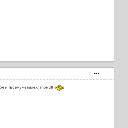
Тебе и твоему четырехлапому!!!