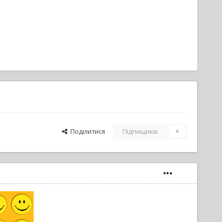
Поділитися
Підпищиків
0