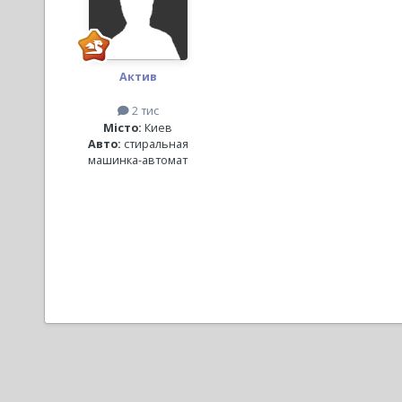
Актив
2 тис
Місто:
Киев
Авто:
стиральная
машинка-автомат