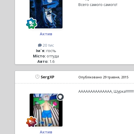
Всего самого самого!
Актив
20 тис
Ім`я:
гость
Місто:
оттуда
Авто:
1.6
SergXP
Опубліковано
29 травня, 2015
АААААААААААААА, Шурка!!!!!!!!
Актив