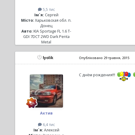
5,5 тис
Ім`я:
Сергей
Місто:
Харьковская обл. п.
Донец
Авто:
KIA Sportage FL 1.6 T-
GDI 7DCT 2WD Dark Penta
Metal
lyolik
Опубліковано
29 травня, 2015
С днём рождения!!!
Актив
6,4 тис
Ім`я:
Алексей