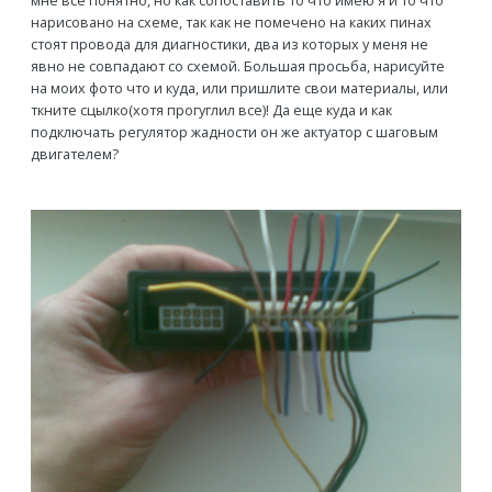
мне все понятно, но как сопоставить то что имею я и то что
нарисовано на схеме, так как не помечено на каких пинах
стоят провода для диагностики, два из которых у меня не
явно не совпадают со схемой. Большая просьба, нарисуйте
на моих фото что и куда, или пришлите свои материалы, или
ткните сцылко(хотя прогуглил все)! Да еще куда и как
подключать регулятор жадности он же актуатор с шаговым
двигателем?