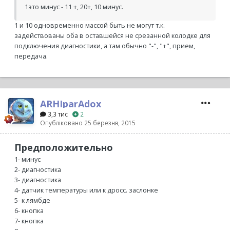
1это минус - 11 +, 20+, 10 минус.
1 и 10 одновременно массой быть не могут т.к.
задействованы оба в оставшейся не срезанной колодке для
подключения диагностики, а там обычно "-", "+", прием,
передача.
ARHIparAdox
3,3 тис
2
Опубліковано
25 березня, 2015
Предположительно
1- минус
2- диагностика
3- диагностика
4- датчик температуры или к дросс. заслонке
5- к лямбде
6- кнопка
7- кнопка