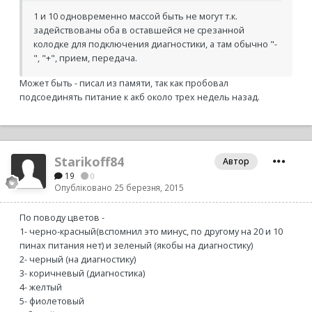
1 и 10 одновременно массой быть не могут т.к.
задействованы оба в оставшейся не срезанной
колодке для подключения диагностики, а там обычно "-
", "+", прием, передача.
Может быть - писал из памяти, так как пробовал
подсоединять питание к акб около трех недель назад.
Starikoff84
Автор
19
0
Опубліковано
25 березня, 2015
По поводу цветов -
1- черно-красный(вспомнил это минус, по другому на 20 и 10
пинах питания нет) и зеленый (якобы на диагностику)
2- черный (на диагностику)
3- коричневый (диагностика)
4- желтый
5- фиолетовый