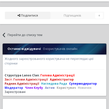
Поділитися
Підпищиків
0
Перейти до списку тем
Останні відвідувачі
0 користувачів онлайн
Жодного зареєстрованого користувача не переглядає цієї
сторінки
Структура Lanos Clan:
Голова Адміністрації
Заст. Голови Адміністрації
Адміністратор
Радник Адміністрації
Наглядова Рада
Супермодератор
Модератор
Член Клубу
Актив
Користувач
Новачок
Зареєстровані