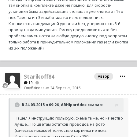
там кнопка в комплекте даже не помню. Для скорости
установки была задействована стоявшая уже кнопка от 1-го
пок. Тамона ин-3 и работала во всех положениях.
Кнопки есть с индикацией уровня и без, у первых есть 5-й
провод на датчик уровня. Рискну предположить что без
проблем заменяются на любую другую кнопку, под вопросом
только работа в принудительном положении газ (если кнопка
из 3-х положений)
Starikoff84
Автор
19
0
Опубліковано
24 березня, 2015
В 24.03.2015 в 09:26, ARHIparAdox сказав:
Нашел я инструкцию польскую, схема та же, но качество
лучше... По цветам остатков проводов на фото
(качество никакое) полностью картинка не ясна.
Достаточно похожа на схему Стага 150.