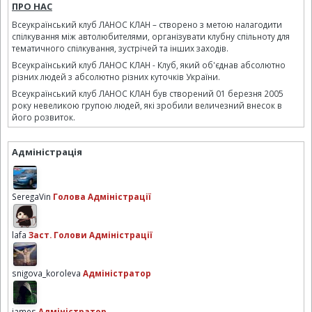
ПРО НАС
Всеукраїнський клуб ЛАНОС КЛАН – створено з метою налагодити
спілкування між автолюбителями, організувати клубну спільноту для
тематичного спілкування, зустрічей та інших заходів.
Всеукраїнський клуб ЛАНОС КЛАН - Клуб, який об'єднав абсолютно
різних людей з абсолютно різних куточків України.
Всеукраїнський клуб ЛАНОС КЛАН був створений 01 березня 2005
року невеликою групою людей, які зробили величезний внесок в
його розвиток.
Адміністрація
SeregaVin
Голова Адміністрації
lafa
Заст. Голови Адміністрації
snigova_koroleva
Адміністратор
james
Адміністратор