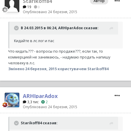
Starikoff84
Автор
19
0
Опубліковано
24 березня, 2015
В 24.03.2015 в 06:24, ARHIparAdox сказав:
Кидайте в лс лог и пас
Что кидать??? - вопросы по продаже???, если так, то
коммерцией не занимаюсь, - надумаю продать напишу
человеку в л.с.
Змінено
24 березня, 2015
користувачем Starikoff84
ARHIparAdox
3,3 тис
2
Опубліковано
24 березня, 2015
Starikoff84 сказав: