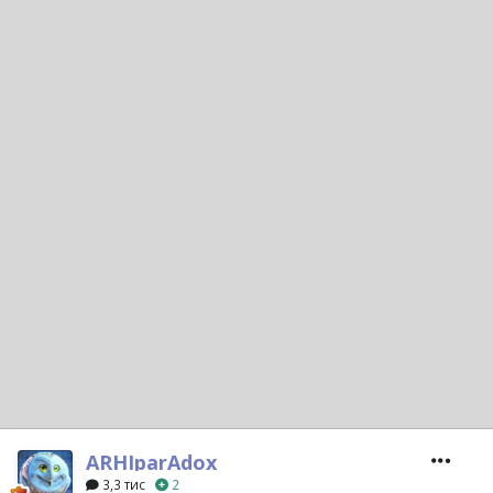
ARHIparAdox
3,3 тис
2