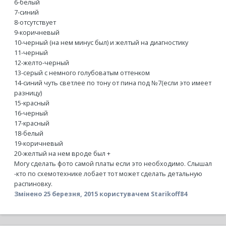
6-белый
7-синий
8-отсутствует
9-коричневый
10-черный (на нем минус был) и желтый на диагностику
11-черный
12-желто-черный
13-серый с немного голубоватым оттенком
14-синий чуть светлее по тону от пина под №7(если это имеет
разницу)
15-красный
16-черный
17-красный
18-белый
19-коричневый
20-желтый на нем вроде был +
Могу сделать фото самой платы если это необходимо. Слышал
-кто по схемотехнике лобает тот может сделать детальную
распиновку.
Змінено
25 березня, 2015
користувачем Starikoff84