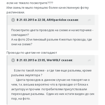
если не тяжело посмотрите????
Или скиньте мыло перешлю более качественную фотку
распиновки.
В 21.03.2015 в 22:38, ARHIparAdox сказав:
Посмотрите цвета проводов на схеме и на моторчике -
совпадают?
А на фото 20-и пиновый разъем 4 желтых провода, где
они на схеме?
Провода по цветам не совпадают
В 21.03.2015 в 23:05, WerW0LF сказав:
Если по такой логике - а где там еще разъемы, кроме
разъема эмулятора ?
Цвета проводов в данном случае не говорят ни о
чем, т.к. весьма вероятно что в проводке от блока к
актуатору и прочим потребителям присутствовали
переходные разъемы. Один из них кстати виден до сих
пор, на фото.