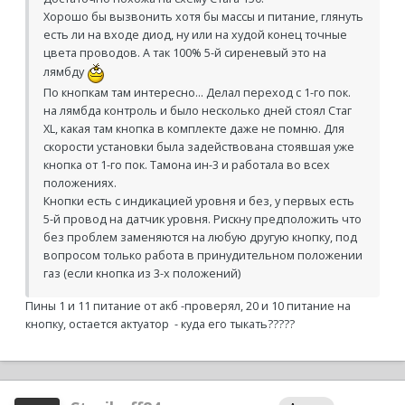
Хорошо бы вызвонить хотя бы массы и питание, глянуть
есть ли на входе диод, ну или на худой конец точные
цвета проводов. А так 100% 5-й сиреневый это на
лямбду
По кнопкам там интересно... Делал переход с 1-го пок.
на лямбда контроль и было несколько дней стоял Стаг
ХL, какая там кнопка в комплекте даже не помню. Для
скорости установки была задействована стоявшая уже
кнопка от 1-го пок. Тамона ин-3 и работала во всех
положениях.
Кнопки есть с индикацией уровня и без, у первых есть
5-й провод на датчик уровня. Рискну предположить что
без проблем заменяются на любую другую кнопку, под
вопросом только работа в принудительном положении
газ (если кнопка из 3-х положений)
Пины 1 и 11 питание от акб -проверял, 20 и 10 питание на
кнопку, остается актуатор - куда его тыкать?????