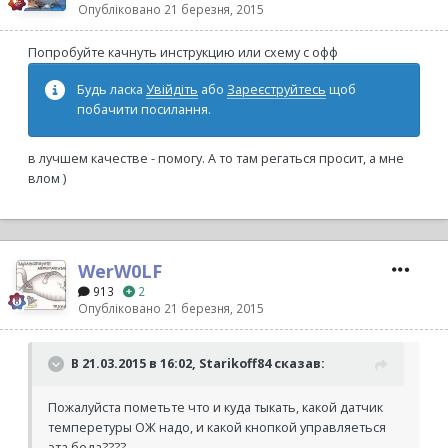
Опубліковано
21 березня, 2015
Попробуйте качнуть инструкцию или схему с офф
Будь ласка
Увійдіть
або
Зареєструйтесь
щоб
побачити посилання.
в лучшем качестве - помогу. А то там регаться просит, а мне
влом )
WerW0LF
913
2
Опубліковано
21 березня, 2015
В 21.03.2015 в 16:02, Starikoff84 сказав:
Пожалуйста пометьте что и куда тыкать, какой датчик
темперетуры ОЖ надо, и какой кнопкой управляеться
эта беда????