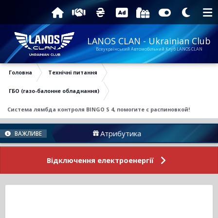
LANOS CLAN - Ukrainian Club
Всеукраїнський Автомобільний Клуб LANOS CLAN
Головна
Технічні питання
ГБО (газо-балонне обладнання)
Система лямбда контроля BINGO S 4, помогите с распиновкой!
Атрибутика
Підтримати Н
ВАЖЛИВЕ
Відключення електроенергії