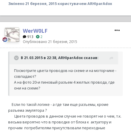
Змінено
21 березня, 2015
користувачем ARHIparAdox
WerW0LF
913
2
Опубліковано
21 березня, 2015
В 21.03.2015 в 22:38, ARHIparAdox сказав:
Посмотрите цвета проводов на схеме и на моторчике -
совпадают?
А на фото 20-и пиновый разъем 4 желтых провода, где
они на схеме?
Если по такой логике - а где там еще разъемы, кроме
разъема эмулятора ?
Цвета проводов в данном случае не говорят ни о чем, т.к.
весьма вероятно что в проводке от блока к актуатору и
прочим потребителям присутствовали переходные