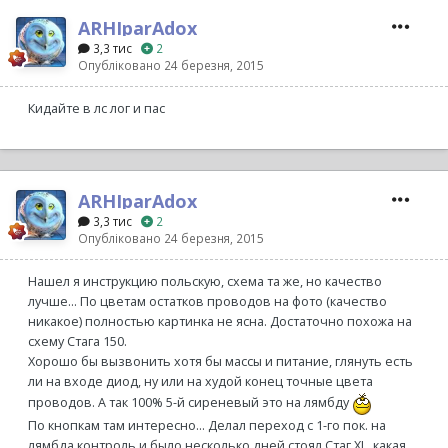
ARHIparAdox
3,3 тис
2
Опубліковано
24 березня, 2015
Кидайте в лс лог и пас
ARHIparAdox
3,3 тис
2
Опубліковано
24 березня, 2015
Нашел я инструкцию польскую, схема та же, но качество
лучше... По цветам остатков проводов на фото (качество
никакое) полностью картинка не ясна. Достаточно похожа на
схему Стага 150.
Хорошо бы вызвонить хотя бы массы и питание, глянуть есть
ли на входе диод, ну или на худой конец точные цвета
проводов. А так 100% 5-й сиреневый это на лямбду
По кнопкам там интересно... Делал переход с 1-го пок. на
лямбда контроль и было несколько дней стоял Стаг ХL, какая