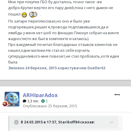
Мне при покупке ГБО бу досталось точно такое -же
добро.Крутил вертел его пару дней,пока с него дымок не
пошел
.
По запаре переплюсовал,но оно и было уже
подгоревшее,решил я,провода подплавившиеся,да и
лямбды у меня нет шоб по феншую.Плюнул собрал на винте
жадности(то-же был в комплекте и катаюсь).
Про вакуумный почитал-благодарных отзывов клиентов не
нашел,одни матюки.Не стал из себя корчить
суперудачливого-мне повезет,не стал пробовать,хотя идея
была.
Змінено
24 березня, 2015
користувачем Dueller63
ARHIparAdox
3,3 тис
2
Опубліковано
25 березня, 2015
В 24.03.2015 в 17:57, Starikoff84 сказав: