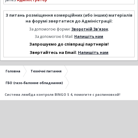
З питань розміщення комерційних (або інших) матеріалів
на форумі звертатися до Адміністрації:
За допомогою форми:
Зворотній Зв'язок
.
За допомогою E-Mail:
Напишіть нам
Запрошуємо до співпраці партнерів!
Звертайтесь на Email:
Напишіть нам
Головна
Технічні питання
ГБО (газо-балонне обладнання)
Система лямбда контроля BINGO S 4, помогите с распиновкой!