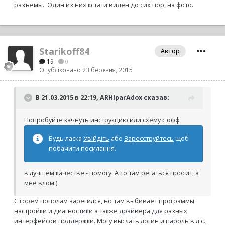
разъемы. Один из них кстати виден до сих пор, на фото.
Starikoff84
Автор
19
0
Опубліковано
23 березня, 2015
В 21.03.2015 в 22:19, ARHIparAdox сказав:
Попробуйте качнуть инструкцию или схему с офф
Будь ласка
Увійдіть
або
Зареєструйтесь
щоб
побачити посилання.
в лучшем качестве - помогу. А то там регаться просит, а
мне влом )
С горем пополам зарегился, но там выбивает программы
настройки и диагностики а также драйвера для разных
интерфейсов поддержки. Могу выслать логин и пароль в л.с.,