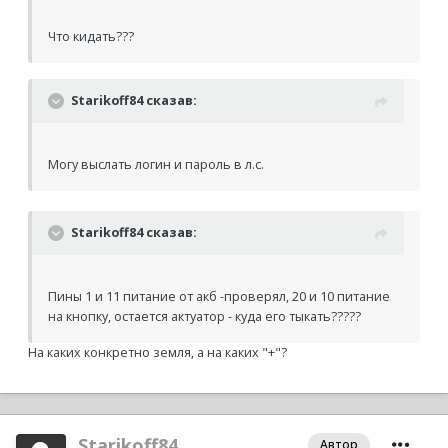
Что кидать???
Starikoff84 сказав:
Могу выслать логин и пароль в л.с.
Starikoff84 сказав:
Пины 1 и 11 питание от акб -проверял, 20 и 10 питание
на кнопку, остается актуатор - куда его тыкать?????
На каких конкретно земля, а на каких "+"?
Starikoff84
Автор