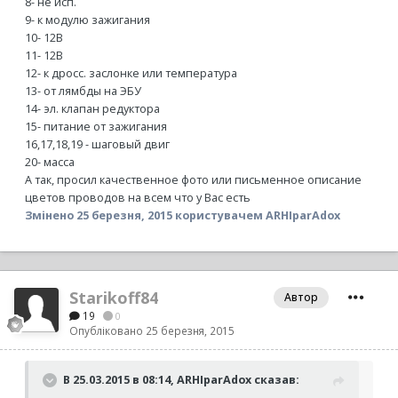
8- не исп.
9- к модулю зажигания
10- 12В
11- 12В
12- к дросс. заслонке или температура
13- от лямбды на ЭБУ
14- эл. клапан редуктора
15- питание от зажигания
16,17,18,19 - шаговый двиг
20- масса
А так, просил качественное фото или письменное описание
цветов проводов на всем что у Вас есть
Змінено
25 березня, 2015
користувачем ARHIparAdox
Starikoff84
Автор
19
0
Опубліковано
25 березня, 2015
В 25.03.2015 в 08:14, ARHIparAdox сказав: