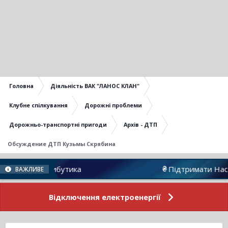
Головна
Діяльність ВАК "ЛАНОС КЛАН"
Клубне спілкування
Дорожні проблеми
Дорожньо-транспортні пригоди
Архів - ДТП
Обсуждение ДТП Кузьмы Скрябина
рибутика
Підтримати Нас
ВАЖЛИВЕ
Відключення електроенергії