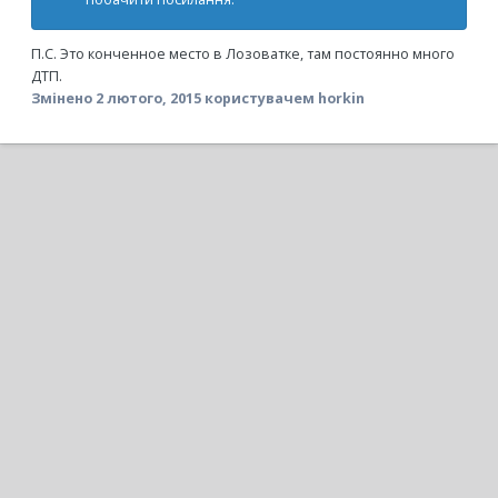
П.С. Это конченное место в Лозоватке, там постоянно много
ДТП.
Змінено
2 лютого, 2015
користувачем horkin