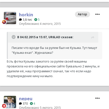
horkin
Автор
3,8 тис
5
Опубліковано
4 лютого, 2015
В 04.02.2015 в 15:07, UR6LAD сказав:
Писали что вроде бы за рулем был не Кузьма. Тут пишут
"Кузьма ехал". Журналажа?
Есть фотка Кузьмы зажатого за рулём своей машины
провисела на его официальном сайте буквально 2 минуты, и
удалили её, наш программист скачал, так что если надо
подтверждение кину на мыло.
nepeu
370
4
Опубліковано
5 лютого, 2015