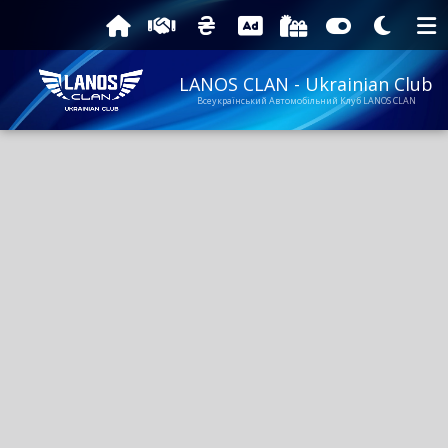
LANOS CLAN - Ukrainian Club
Всеукраїнський Автомобільний Клуб LANOS CLAN