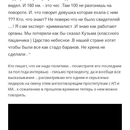
видел. И 160 км. - это чес .Там 100 не разгонишь на
повороте. И. что говорит девушка которая ехала с ним
??? Кто. что знает? Не поверю что не было свидетелей
....! Я сам эксперт- криминалист .И знаю как работают
органы. Мы потеряли как бы сказал Кузьма (классного
пацанчика ) Царство небесное .В нашей стране хотят
чтобы были все как стадо баранов. Не хрена не
сделали .
"
Кто пишет, что не надо политики .. посмотрите его последние
за пол года интервью - письмо президенту, да и вообще все
высказывания ... рассматриваю его одним и серьезных
лидеров на смену этим англоговорящим проституткам с АП и
КМ... к сожалению в прошлом времени теперь о нем можно
говорить.