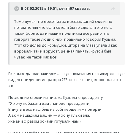
В 08.02.2015 в 19:51, serzh07 сказав:
Тоже думал что может из за высказываний слили, но
потом понял что если хотели бы то сделали это не в
такой форме, да и нашим политикам всё равно что
говорят такие люди о них, правильно говорил Кузьма,
"тот кто долез до кормушки, штора на глаза упала и как
воровали так и воруют". Вечная память, крутой был
чувак, не такой как все!
Все выводы склепали уже ... а где показания пассажирки, а где
видео с видеорегистратора ??? пока его нет, верю только в
это:
Последние строки из письма Кузьмы к президенту:
"
Я хочу побажати вам , панове президенти,
Відчути весь наш біль на собі перше, ніж померти.
А всім нащадкам вашим — я хочу тільки зла,
Яке ви всі разом роками готували нам!»