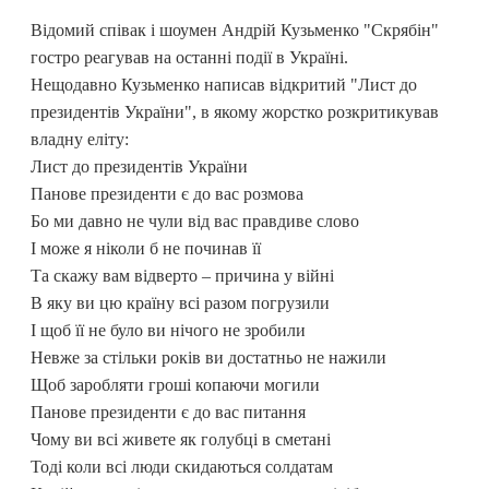
Відомий співак і шоумен Андрій Кузьменко "Скрябін"
гостро реагував на останні події в Україні.
Нещодавно Кузьменко написав відкритий "Лист до
президентів України", в якому жорстко розкритикував
владну еліту:
Лист до президентів України
Панове президенти є до вас розмова
Бо ми давно не чули від вас правдиве слово
І може я ніколи б не починав її
Та скажу вам відверто – причина у війні
В яку ви цю країну всі разом погрузили
І щоб її не було ви нічого не зробили
Невже за стільки років ви достатньо не нажили
Щоб заробляти гроші копаючи могили
Панове президенти є до вас питання
Чому ви всі живете як голубці в сметані
Тоді коли всі люди скидаються солдатам