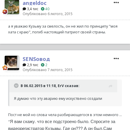
angeldoc
3,4 тис
40
Опубліковано
6 лютого, 2015
а я уважаю Кузьму за смелость, он не жил по принципу "моя
хата с краю", погиб настоящий патриот своей страны.
SENSовод
2,9 тис
2
Опубліковано
7 лютого, 2015
В 06.02.2015 в 11:18, ErV сказав:
Я думаю что эту аварию ему искуствено создали
Пост не мой но слова чела разбирающегося в этом немного ...
Я вам скажу. что все подстроено было. Спросите за
"
видеорегистратор Кузьмы. Где он??? А он был.Сам