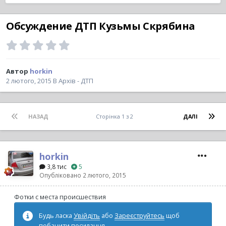
Обсуждение ДТП Кузьмы Скрябина
Автор
horkin
2 лютого, 2015
В
Архів - ДТП
НАЗАД
Сторінка 1 з 2
ДАЛІ
horkin
3,8 тис
5
Опубліковано
2 лютого, 2015
Фотки с места происшествия
Будь ласка
Увійдіть
або
Зареєструйтесь
щоб
побачити посилання.