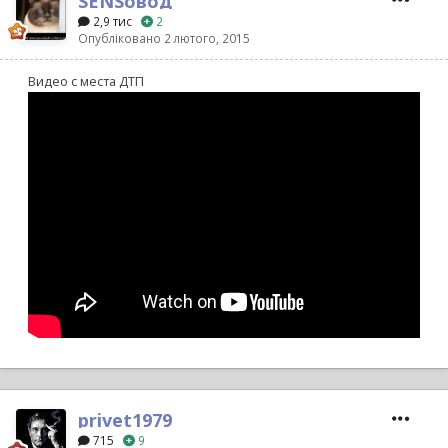
SENSовод
2,9 тис
2
Опубліковано
2 лютого, 2015
Видео с места ДТП
privet1979
715
9