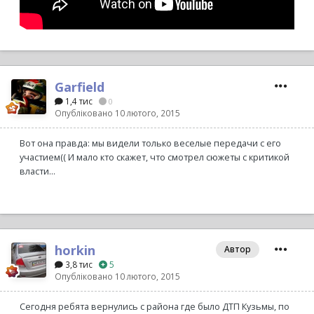
Garfield
1,4 тис
0
Опубліковано
10 лютого, 2015
Вот она правда: мы видели только веселые передачи с его
участием(( И мало кто скажет, что смотрел сюжеты с критикой
власти...
horkin
Автор
3,8 тис
5
Опубліковано
10 лютого, 2015
Сегодня ребята вернулись с района где было ДТП Кузьмы, по