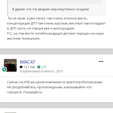
Я думаю что эту аварию ему искуствено создали
Ты не прав, я уже писал, там очень опасное месть,
концентрация ДТП там очень высокая, местные там попадают
в ДТП часто, не говоря уже о иногородних.
П.С. на том месте погибла ведущая детских передач на наше
местном телеканале.
WAC47
13,7 тис
237
Опубліковано
6 лютого, 2015
Сейчас на НТВ аж целая компания по криптогробоплясанию.
Не уподобляйтесь пропагандонам, взвешивайте что
говорите. Пожалуйста.