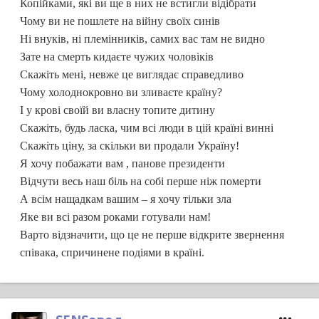
Копійками, які ви ще в них не встигли відібрати
Чому ви не пошлете на війну своїх синів
Ні внуків, ні племінників, самих вас там не видно
Зате на смерть кидаєте чужих чоловіків
Скажіть мені, невже це виглядає справедливо
Чому холоднокровно ви зливаєте країну?
І у крові своїй ви власну топите дитину
Скажіть, будь ласка, чим всі люди в цій країні винні
Скажіть ціну, за скільки ви продали Україну!
Я хочу побажати вам , панове президенти
Відчути весь наш біль на собі перше ніж померти
А всім нащадкам вашим – я хочу тільки зла
Яке ви всі разом роками готували нам!
Варто відзначити, що це не перше відкрите звернення
співака, спричинене подіями в країні.