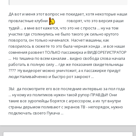
ДА вот и меня этот вопрос не покидает, хотя некоторые наши
провластные клубни
говорят, что это версия раши
тудей ... а мне вот кажется, что это не с проста ... ну на том
участке где столкнулись не было такого уж сильно крутого
поворота, он только начинался. Насчет машины, как
говорилось в сюжете то это была черная хонда .. и все наши
сомнения развеет ТОЛЬКО пассажирка и ВИДЕОРЕГИСТРАТОР
... Но тишина по всем каналам .. видно свобода слова начала
работать в полную силу ... где же показания свидетельницы
???? Ну видеорег можно уничтожит, а к пассажирке придут
люди Наливайченко и быстро рот закроют ...
ЗЫ: да посмотрите его все последние интервью за пол года
... ну кому из политиков нужен такой рупор ПРАВДЫ!! Они
такие все эуропейцы борятся с агрессором, а их тут внутри
страны дерьмом поливают с экранов ТВ - непорядок, нужно
подключать своего Пукача ...