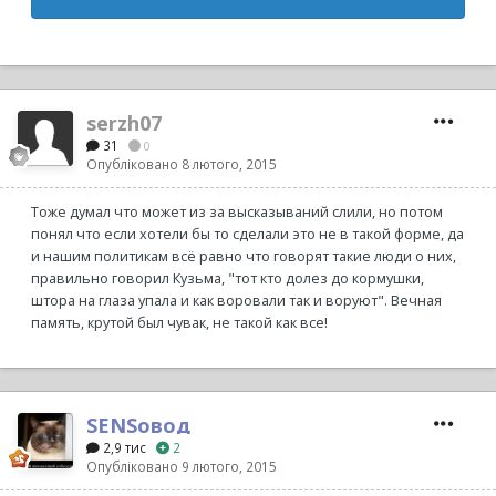
serzh07
31
0
Опубліковано
8 лютого, 2015
Тоже думал что может из за высказываний слили, но потом
понял что если хотели бы то сделали это не в такой форме, да
и нашим политикам всё равно что говорят такие люди о них,
правильно говорил Кузьма, "тот кто долез до кормушки,
штора на глаза упала и как воровали так и воруют". Вечная
память, крутой был чувак, не такой как все!
SENSовод
2,9 тис
2
Опубліковано
9 лютого, 2015