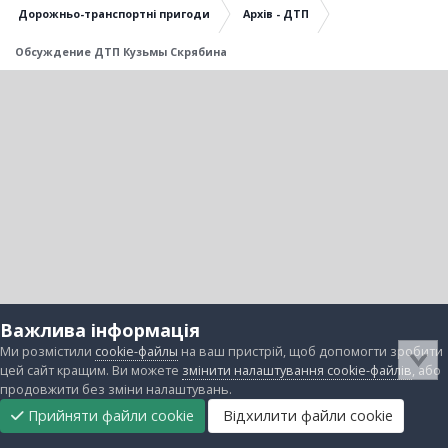
Дорожньо-транспортні пригоди
Архів - ДТП
Обсуждение ДТП Кузьмы Скрябина
Важлива інформація
Ми розмістили
cookie-файлы
на ваш пристрій, щоб допомогти зробити
цей сайт кращим. Ви можете
змінити налаштування cookie-файлів
, або
продовжити без зміни налаштувань.
Прийняти файли cookie
Відхилити файли cookie
Підтримати
Прибрати
Головна
Завантаження
Непрочитані
Увійти
Реєстрація
нас
рекламу