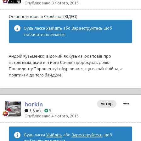
Опубліковано
3 лютого, 2015
Останнє інтерв'ю Скрябіна. (ВІДЕО)
Будь ласка
Увійдіть
або
Зареєструйтесь
щоб
побачити посилання.
Андрій Кузьменко, відомий як Кузьма, розповів про
патріотизм, яким він його бачив, пророкував долю
Президенту Порошенку і обурювався, що в країні війна, а
політикам до того байдуже.
horkin
Автор
3,8 тис
5
Опубліковано
4 лютого, 2015
Будь ласка
Увійдіть
або
Зареєструйтесь
щоб