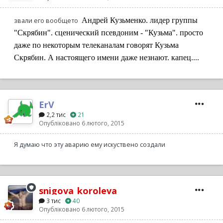
Андрей Кузьменко.
лидер группы
звали его вообщето
"Скрябин". сценический псевдоним - "Кузьма". просто
даже по некоторым телеканалам говорят Кузьма
Скрябин. А настоящего имени даже незнают. капец....
ErV
2,2 тис
21
Опубліковано
6 лютого, 2015
Я думаю что эту аварию ему искуствено создали
snigova_koroleva
3 тис
40
Опубліковано
6 лютого, 2015