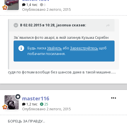
1,4 тис
0
Опубліковано
2 лютого, 2015
В 02.02.2015 в 10:28, jasonua сказав:
Зв`явилися фото аварії, в якій загинув Кузьма Скрябін
Будь ласка
Увійдіть
або
Зареєструйтесь
щоб
побачити посилання.
судя по фоткам вообще без шансов даже в такой машине......
master116
1,2 тис
25
Опубліковано
2 лютого, 2015
БОРЕЦЬ ЗА ПРАВДУ...