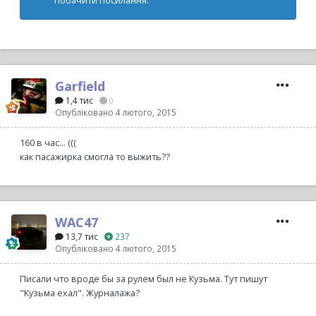
побачити посилання.
Garfield
1,4 тис
0
Опубліковано
4 лютого, 2015
160 в час... (((
как пасажирка смогла то выжить??
WAC47
13,7 тис
237
Опубліковано
4 лютого, 2015
Писали что вроде бы за рулем был не Кузьма. Тут пишут
"Кузьма ехал". Журналажа?