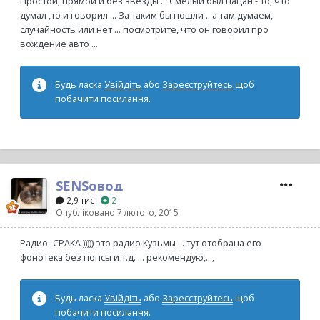
Простой, прямой и без звезды ... Смелый был пацан - то, что
думал ,то и говорил ... За таким бы пошли .. а там думаем,
случайность или нет ... посмотрите, что он говорил про
вождение авто ...
Будь ласка
Увійдіть
або
Зареєструйтесь
щоб
побачити посилання.
SENSовод
2,9 тис
2
Опубліковано
7 лютого, 2015
Радио -СРАКА ))))) это радио Кузьмы ... тут отобрана его
фонотека без попсы и т.д. ... рекомендую,...,
Будь ласка
Увійдіть
або
Зареєструйтесь
щоб
побачити посилання.