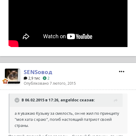
SENSовод
2,9 тис
2
Опубліковано
7 лютого, 2015
В 06.02.2015 в 17:26, angeldoc сказав:
а я уважаю Кузьму за смелость, он не жил по принципу
"моя хата с краю", погиб настоящий патриот своей
страны.