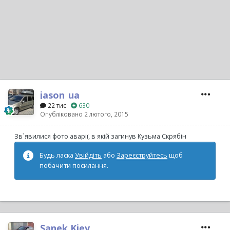
jason_ua
22 тис
630
Опубліковано
2 лютого, 2015
Зв`явилися фото аварії, в якій загинув Кузьма Скрябін
Будь ласка
Увійдіть
або
Зареєструйтесь
щоб
побачити посилання.
Sanek Kiev