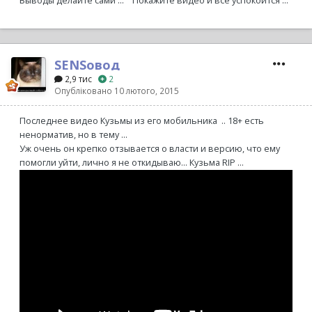
Выводы делайте сами ...
Покажите видео и все успокоится ...
SENSовод
2,9 тис
2
Опубліковано
10 лютого, 2015
Последнее видео Кузьмы из его мобильника .. 18+ есть
ненорматив, но в тему ...
Уж очень он крепко отзывается о власти и версию, что ему
помогли уйти, лично я не откидываю... Кузьма RIP ...