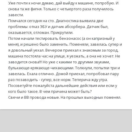
Уже почти к ночи думаю, дай выйду к машине, попробую. И
снова та же фигня. Только с четыертого раза получилось
завести.
Помчался сегодня на сто. Диагностика выявила две
проблемы: отказ ЭБУ и датчик абсорбера. Датчик был,
оказывается, отломан. Прикрутили.
Потом начали тестировать бензонасос (а он капризный у
меня), и решено было заменить. Поменяли, завелась супер и
я довольный уехал. Вечером приехал к знакомым за город,
машина постояла час на улице, я уезжать, а она не хочет. Не
заводится снова!!! Но уже с какими то другими звуками,
булькающе-крякающе-чихающими. Толкнули, попытки три и
завелась. Ехала отлично. Домой приехал, попробовал пару
раз позаводить - супер, все норм. Теперича жду утра.
Посоветуйте пожалуйста дальнейшие действия или если у
кого было такое. В чем причина может быть?
Свечи и ВВ провода новые. На прошлых выходных поменял.