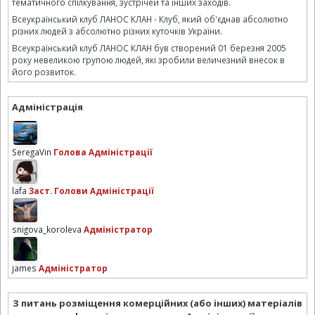
тематичного спілкування, зустрічей та інших заходів.
Всеукраїнський клуб ЛАНОС КЛАН - Клуб, який об'єднав абсолютно
різних людей з абсолютно різних куточків України.
Всеукраїнський клуб ЛАНОС КЛАН був створений 01 березня 2005
року невеликою групою людей, які зробили величезний внесок в
його розвиток.
Адміністрація
SeregaVin
Голова Адміністрації
lafa
Заст. Голови Адміністрації
snigova_koroleva
Адміністратор
james
Адміністратор
З питань розміщення комерційних (або інших) матеріалів