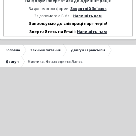
на форумі звертатися до Адміністрації:
За допомогою форми:
Зворотній Зв'язок
.
За допомогою E-Mail:
Напишіть нам
Запрошуємо до співпраці партнерів!
Звертайтесь на Email:
Напишіть нам
Головна
Технічні питання
Двигун і трансмісія
Двигун
Мистика. Не заводится Ланос.