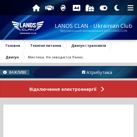
LANOS CLAN - Ukrainian Club
Всеукраїнський Автомобільний Клуб LANOS CLAN
Головна
Технічні питання
Двигун і трансмісія
Двигун
Мистика. Не заводится Ланос.
 Форуму
Атрибутика
ВАЖЛИВЕ
Відключення електроенергії