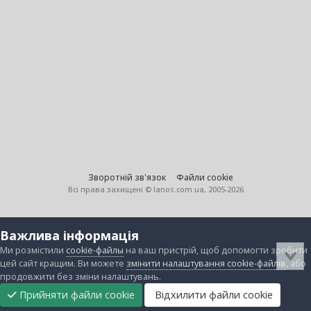
Зворотній зв'язок
Файли cookie
Всі права захищені © lanos.com.ua, 2005-2026
Важлива інформація
Ми розмістили
cookie-файлы
на ваш пристрій, щоб допомогти зробити
цей сайт кращим. Ви можете
змінити налаштування cookie-файлів
, або
продовжити без зміни налаштувань.
Прийняти файли cookie
Відхилити файли cookie
Підтримати
Прибрати
Головна
Завантаження
Непрочитані
Увійти
Реєстрація
нас
рекламу