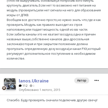
(чтоб не выкручивать основные),и попросив кого-нибуть
крутонуть двигатель.Если нет то возможно нет питания на
модуль (проверить),или нет сигнала на него для образования
искры от ДПКВ.
Вообщем все достаточно просто,но нужно знать что,где и как
проверить.Модуль как правило выходит из строя
наполовину,или падает мощность одной из вв части.
Если забиты каналы-это не хватает воздуха,одна и причин
названых выше,собственно каналов два-дроссельная
заслонка(которая и при закрытом положении должна
пропускать определенную дозу воздуха),и канал РХХ,который
регулирует дополнительное поступление в необходимом
количестве.
lanos.Ukraine
Автор
112
0
Опубліковано
1 лютого, 2015
Спасибо. Буду проверять сначала подключив другую свечу!