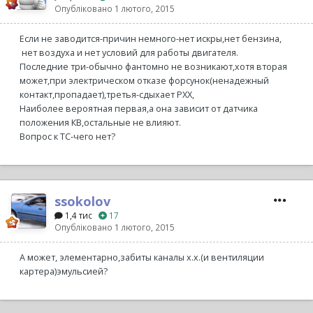
Опубліковано
1 лютого, 2015
Если не заводится-причин немного-нет искры,нет бензина,
нет воздуха и нет условий для работы двигателя.
Последние три-обычно фантомно не возникают,хотя вторая
может,при электрическом отказе форсунок(ненадежный
контакт,пропадает),третья-сдыхает РХХ,
Наиболее вероятная первая,а она зависит от датчика
положения КВ,остальные не влияют.
Вопрос к ТС-чего нет?
ssokolov
1,4 тис
17
Опубліковано
1 лютого, 2015
А может, элементарно,забиты каналы х.х.(и вентиляции
картера)эмульсией?