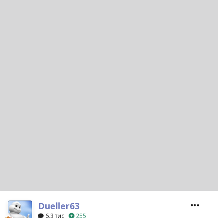
Dueller63
6,3 тис
255