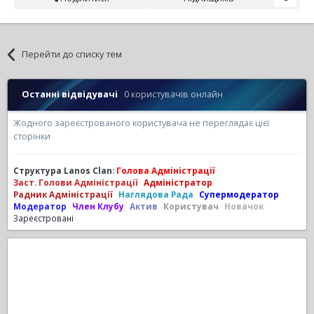
Перейти до списку тем
Останні відвідувачі
0 користувачів онлайн
Жодного зареєстрованого користувача не переглядає цієї
сторінки
Структура Lanos Clan:
Голова Адміністрації
Заст. Голови Адміністрації
Адміністратор
Радник Адміністрації
Наглядова Рада
Супермодератор
Модератор
Член Клубу
Актив
Користувач
Новачок
Зареєстровані