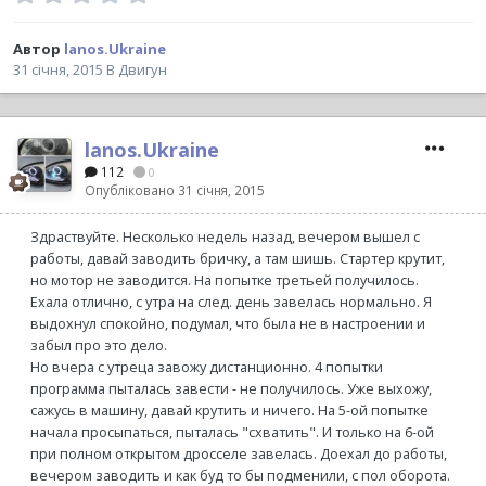
Автор
lanos.Ukraine
31 січня, 2015
В
Двигун
lanos.Ukraine
112
0
Опубліковано
31 січня, 2015
Здраствуйте. Несколько недель назад, вечером вышел с
работы, давай заводить бричку, а там шишь. Стартер крутит,
но мотор не заводится. На попытке третьей получилось.
Ехала отлично, с утра на след. день завелась нормально. Я
выдохнул спокойно, подумал, что была не в настроении и
забыл про это дело.
Но вчера с утреца завожу дистанционно. 4 попытки
программа пыталась завести - не получилось. Уже выхожу,
сажусь в машину, давай крутить и ничего. На 5-ой попытке
начала просыпаться, пыталась "схватить". И только на 6-ой
при полном открытом дросселе завелась. Доехал до работы,
вечером заводить и как буд то бы подменили, с пол оборота.