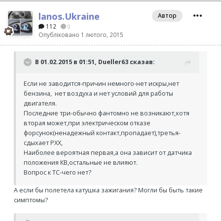
lanos.Ukraine
Автор
112
0
Опубліковано
1 лютого, 2015
В 01.02.2015 в 01:51, Dueller63 сказав:
Если не заводится-причин немного-нет искры,нет
бензина, нет воздуха и нет условий для работы
двигателя.
Последние три-обычно фантомно не возникают,хотя
вторая может,при электрическом отказе
форсунок(ненадежный контакт,пропадает),третья-
сдыхает РХХ,
Наиболее вероятная первая,а она зависит от датчика
положения КВ,остальные не влияют.
Вопрос к ТС-чего нет?
А если бы полетела катушка зажигания? Могли бы быть такие
симптомы?