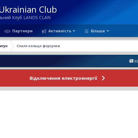
krainian Club
ільний Клуб LANOS CLAN
Партнери
Активність
Більше
игун
Спало кольцо форсунки
Новини Ф
Відключення електроенергії