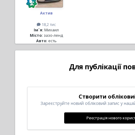
Актив
18,2 тис
Ім`я:
Михаил
Місто:
зазо-ленд
Авто:
есть
Для публікації по
Створити облікови
Зареєструйте новий обліковий запис у нашій
Реєстрація нового корис