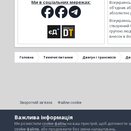
Ми в соціальних мережах:
Всеукраїнсь
об'єднав а
абсолютно р
Всеукраїнс
створений 
групою люд
внесок в йо
Головна
Технічні питання
Двигун і трансмісія
Дв
Зворотній зв'язок
Файли cookie
Важлива інформація
Ми розмістили
cookie-файлы
на ваш пристрій, щоб допомогти 
cookie-файлів
, або продовжити без зміни налаштувань.