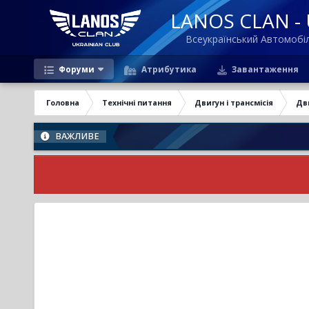
LANOS CLAN - U
Всеукраїнський Автомоб
Форуми
Атрибутика
Завантаження
Головна
Технічні питання
Двигун і трансмісія
Дв
ВАЖЛИВЕ