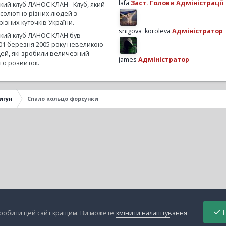
lafa
Заст. Голови Адміністрації
кий клуб ЛАНОС КЛАН - Клуб, який
бсолютно різних людей з
ізних куточків України.
snigova_koroleva
Адміністратор
ький клуб ЛАНОС КЛАН був
01 березня 2005 року невеликою
ей, які зробили величезний
james
Адміністратор
го розвиток.
игун
Спало кольцо форсунки
П
зробити цей сайт кращим. Ви можете
змінити налаштування