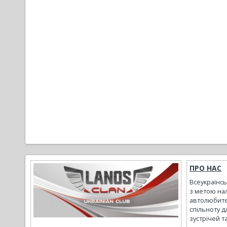
ПРО НАС
Всеукраїнс
з метою на
автолюбите
спільноту д
зустрічей т