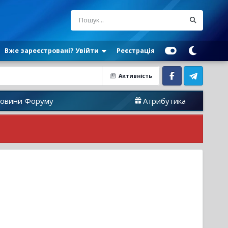
Вже зареєстровані? Увійти
Реєстрація
Активність
Facebook
Telegram
оруму
Атрибутика