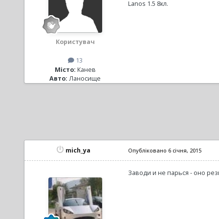
Lanos 1.5 8кл.
Користувач
13
Місто:
Канев
Авто:
Ланосище
mich_ya
Опубліковано
6 січня, 2015
Заводи и не парься - оно ре