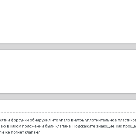
снятии форсунки обнаружил что упало внутрь уплотнительное пластиков
 знаю в каком положении были клапана! Подскажите знающие, как проще 
или же погнёт клапан?