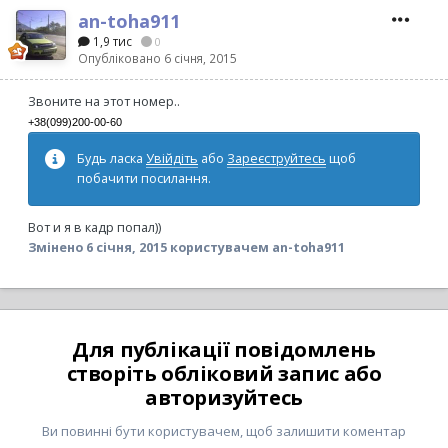
an-toha911
1,9 тис
0
Опубліковано
6 січня, 2015
Звоните на этот номер..
+38(099)200-00-60
Будь ласка
Увійдіть
або
Зареєструйтесь
щоб
побачити посилання.
Вот и я в кадр попал))
Змінено
6 січня, 2015
користувачем an-toha911
Для публікації повідомлень
створіть обліковий запис або
авторизуйтесь
Ви повинні бути користувачем, щоб залишити коментар