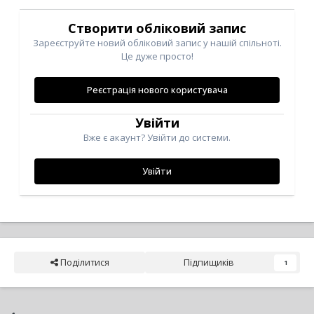
Створити обліковий запис
Зареєструйте новий обліковий запис у нашій спільноті.
Це дуже просто!
Реєстрація нового користувача
Увійти
Вже є акаунт? Увійти до системи.
Увійти
Поділитися
Підпищиків
1