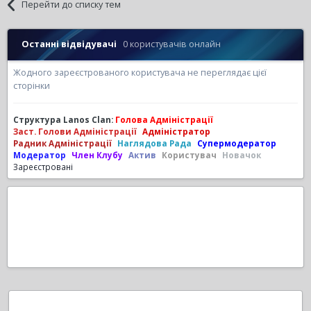
Перейти до списку тем
Останні відвідувачі
0 користувачів онлайн
Жодного зареєстрованого користувача не переглядає цієї
сторінки
Структура Lanos Clan:
Голова Адміністрації
Заст. Голови Адміністрації
Адміністратор
Радник Адміністрації
Наглядова Рада
Супермодератор
Модератор
Член Клубу
Актив
Користувач
Новачок
Зареєстровані