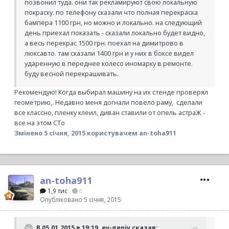
позвонил туда. они так рекламируют свою локальную
покраску. по телефону сказали что полная перекраска
бампера 1100 грн, но можно и локально. на следующий
день приехал показать - сказали локально будет видно,
а весь перекрас 1500 грн. поехал на димитрово в
люксавто. там сказали 1400 грн и у них в боксе видел
ударенную в переднее колесо иномарку в ремонте.
буду весной перекрашивать.
Рекомендую! Когда выбирал машину на их стенде проверял
геометрию,. Недавно меня догнали повело раму, сделали
все классно, пленку клеил, диван ставили от опель астраЖ -
все на этом СТо
Змінено
5 січня, 2015
користувачем an-toha911
an-toha911
1,9 тис
0
Опубліковано
5 січня, 2015
В 05.01.2015 в 19:19, ev-geniy сказав: