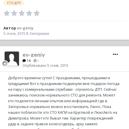
СТО ДТП
Автор
ev-geniy
5 січня, 2015
В
Запоріжжя
ev-geniy
14
0
Опубліковано
5 січня, 2015
Доброго времени суток! С праздниками, прошедшими и
грядущими! Вот к праздникам подкинули мне подарок погода
на пару с коммунальными службами - случилось ДТП. Сейчас
занимаюсь поиском нормального СТО для ремонта. Может
кто поделится личным опытом или информацией где в
Запорожье нормально можно восстановить Ланос. Пока
нашел поблизости это СТО КАПИ на Круговой и ЛюксАвто на
Димитрова. Может кто бывал там. Характер повреждений:
удар в заднее правое колесо/дверь. арку замяло