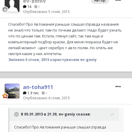
ev-geniy
Автор
14
0
Опубліковано
5 січня, 2015
Спасибо! Про Автомания раньше слышал (правда названия
не знал) что только там по точкам делают. Надо будет узнать
что по ценам там. Кстати, глянул сайт, так там еще и
компьютерный подбор краски. Для меня покраска будет не
легкий момент - цвет серебро + авто поляк. Но опять-же
смотря какие у них аппетиты.
Змінено
5 січня, 2015
користувачем ev-geniy
an-toha911
1,9 тис
0
Опубліковано
6 січня, 2015
В 05.01.2015 в 21:39, ev-geniy сказав:
Спасибо! Про Автомания раньше слышал (правда