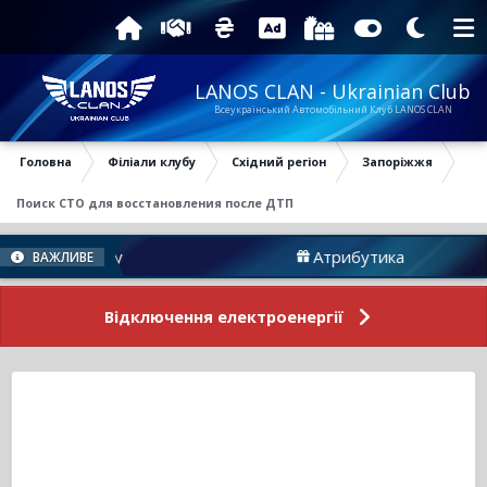
LANOS CLAN - Ukrainian Club
Всеукраїнський Автомобільний Клуб LANOS CLAN
Головна
Філіали клубу
Східний регіон
Запоріжжя
Поиск СТО для восстановления после ДТП
Форуму
Атрибутика
ВАЖЛИВЕ
Відключення електроенергії