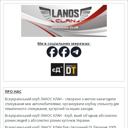
Ми в соціальних мережах:
ПРО НАС
Всеукраїнський клуб ЛАНОС КЛАН – створено з метою налагодити
спілкування між автолюбителями, організувати клубну спільноту для
тематичного спілкування, зустрічей та інших заходів.
Всеукраїнський клуб ЛАНОС КЛАН - Клуб, який об'єднав абсолютно
різних людей з абсолютно різних куточків України.
Всеукраїнський клуб ЛАНОС КЛАН був створений 01 березня 2005