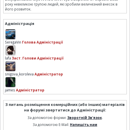
року невеликою групою людей, які зробили величезний внесок в
його розвиток.
Адміністрація
SeregaVin
Голова Адміністрації
lafa
Заст. Голови Адміністрації
snigova_koroleva
Адміністратор
james
Адміністратор
З питань розміщення комерційних (або інших) матеріалів
на форумі звертатися до Адміністрації:
За допомогою форми:
Зворотній Зв'язок
.
За допомогою E-Mail:
Напишіть нам