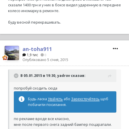
сказали 1400 грн и у них в боксе видел ударенную в переднее
колесо иномарку в ремонте.
буду весной перекрашивать.
an-toha911
1,9 тис
0
Опубліковано
5 січня, 2015
В 05.01.2015 в 19:30, yadrov сказав:
попробуй сходить сюда
Будь ласка
Увійдіть
або
Зареєструйтесь
щоб
побачити посилання.
по рекламе вроде все классно,
мне после первого снега задний бампер поцарапали.