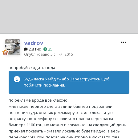
yadrov
2,8 тис
25
Опубліковано
5 січня, 2015
попробуй сходить сюда
Будь ласка
Увійдіть
або
Зареєструйтесь
щоб
побачити посилання.
по рекламе вроде все классно,
мне после первого снега задний бампер поцарапали.
позвонил туда. они так рекламируют свою локальную
покраску. по телефону сказали что полная перекраска
бампера 1100 грн, но можно и локально. на следующий день
приехал показать - сказали локально будет видно, а весь
перекрас 1500 грн. поехал на димитрово в люксавто. там