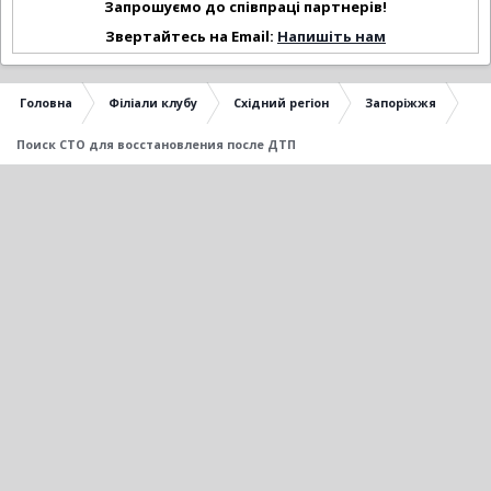
Запрошуємо до співпраці партнерів!
Звертайтесь на Email:
Напишіть нам
Головна
Філіали клубу
Східний регіон
Запоріжжя
Поиск СТО для восстановления после ДТП