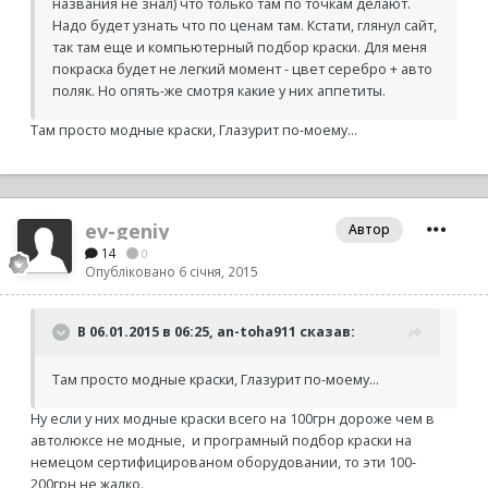
названия не знал) что только там по точкам делают.
Надо будет узнать что по ценам там. Кстати, глянул сайт,
так там еще и компьютерный подбор краски. Для меня
покраска будет не легкий момент - цвет серебро + авто
поляк. Но опять-же смотря какие у них аппетиты.
Там просто модные краски, Глазурит по-моему...
ev-geniy
Автор
14
0
Опубліковано
6 січня, 2015
В 06.01.2015 в 06:25, an-toha911 сказав:
Там просто модные краски, Глазурит по-моему...
Ну если у них модные краски всего на 100грн дороже чем в
автолюксе не модные, и програмный подбор краски на
немецом сертифицированом оборудовании, то эти 100-
200грн не жалко.