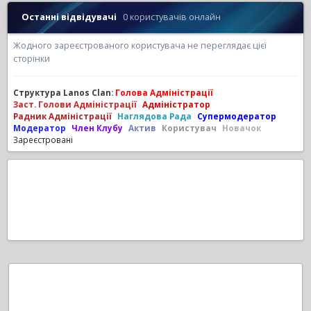
Останні відвідувачі
0 користувачів онлайн
Жодного зареєстрованого користувача не переглядає цієї
сторінки
Структура Lanos Clan:
Голова Адміністрації
Заст. Голови Адміністрації
Адміністратор
Радник Адміністрації
Наглядова Рада
Супермодератор
Модератор
Член Клубу
Актив
Користувач
Новачок
Зареєстровані