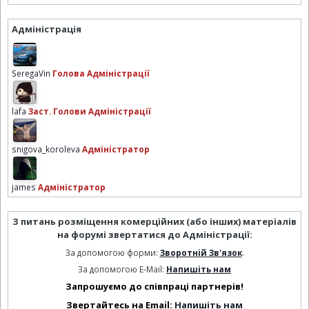
Адміністрація
SeregaVin
Голова Адміністрації
lafa
Заст. Голови Адміністрації
snigova_koroleva
Адміністратор
james
Адміністратор
З питань розміщення комерційних (або інших) матеріалів
на форумі звертатися до Адміністрації:
За допомогою форми:
Зворотній Зв'язок
.
За допомогою E-Mail:
Напишіть нам
Запрошуємо до співпраці партнерів!
Звертайтесь на Email:
Напишіть нам