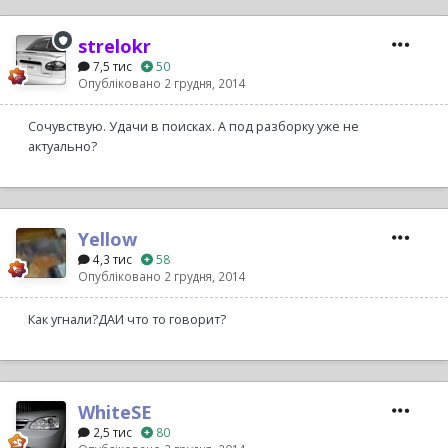
strelokr
7,5 тис
50
Опубліковано
2 грудня, 2014
Сочувствую. Удачи в поисках. А под разборку уже не
актуально?
Yellow
4,3 тис
58
Опубліковано
2 грудня, 2014
Как угнали?ДАИ что то говорит?
WhiteSE
2,5 тис
80