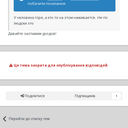
побачити посилання.
У человека горе, а кто то на этом наживается. Не по
людски это
Давайте заспамим уродов!
Ця тема закрита для опублікування відповідей.
Поділитися
Підпищиків
1
Перейти до списку тем