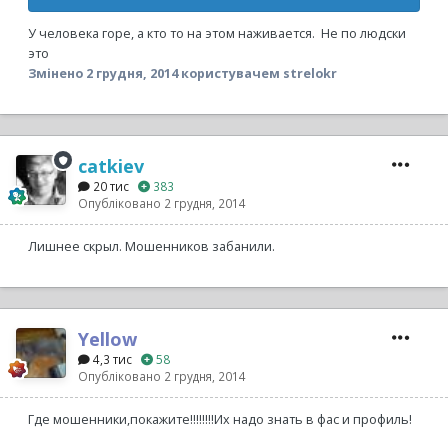
У человека горе, а кто то на этом наживается. Не по людски
это
Змінено
2 грудня, 2014
користувачем strelokr
catkiev
20 тис
383
Опубліковано
2 грудня, 2014
Лишнее скрыл. Мошенников забанили.
Yellow
4,3 тис
58
Опубліковано
2 грудня, 2014
Где мошенники,покажите!!!!!!!!Их надо знать в фас и профиль!