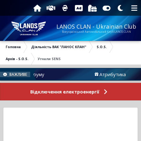
LANOS CLAN - Ukrainian Club
Всеукраїнський Автомобільний Клуб LANOS CLAN
Головна
Діяльність ВАК "ЛАНОС КЛАН"
S.O.S.
Архів - S.O.S.
Угнали SENS
вини Форуму
Атрибутика
ВАЖЛИВЕ
Відключення електроенергії