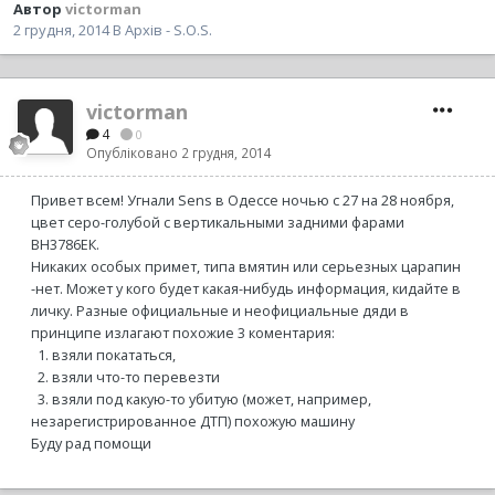
Автор
victorman
2 грудня, 2014
В
Архів - S.O.S.
victorman
4
0
Опубліковано
2 грудня, 2014
Привет всем! Угнали Sens в Одессе ночью с 27 на 28 ноября,
цвет серо-голубой с вертикальными задними фарами
ВН3786ЕК.
Никаких особых примет, типа вмятин или серьезных царапин
-нет. Может у кого будет какая-нибудь информация, кидайте в
личку. Разные официальные и неофициальные дяди в
принципе излагают похожие 3 коментария:
1. взяли покататься,
2. взяли что-то перевезти
3. взяли под какую-то убитую (может, например,
незарегистрированное ДТП) похожую машину
Буду рад помощи