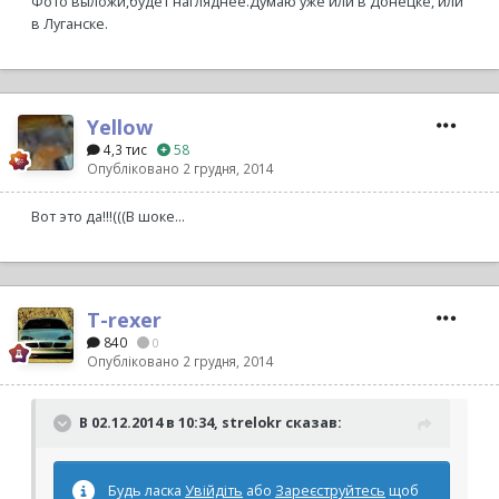
Фото выложи,будет нагляднее.Думаю уже или в Донецке, или
в Луганске.
Yellow
4,3 тис
58
Опубліковано
2 грудня, 2014
Вот это да!!!(((В шоке...
T-rexer
840
0
Опубліковано
2 грудня, 2014
В 02.12.2014 в 10:34, strelokr сказав:
Будь ласка
Увійдіть
або
Зареєструйтесь
щоб