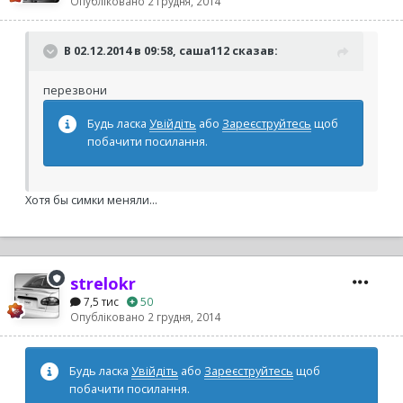
Опубліковано
2 грудня, 2014
В 02.12.2014 в 09:58, саша112 сказав:
перезвони
Будь ласка
Увійдіть
або
Зареєструйтесь
щоб
побачити посилання.
Хотя бы симки меняли...
strelokr
7,5 тис
50
Опубліковано
2 грудня, 2014
Будь ласка
Увійдіть
або
Зареєструйтесь
щоб
побачити посилання.