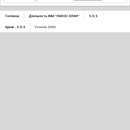
Головна
Діяльність ВАК "ЛАНОС КЛАН"
S.O.S.
Архів - S.O.S.
Угнали SENS