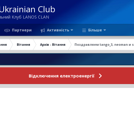
krainian Club
ільний Клуб LANOS CLAN
Партнери
Активність
Більше
ання
Вітання
Архів - Вітання
Поздравляем tango_3, neoman и 
Новини Фору
Відключення електроенергії