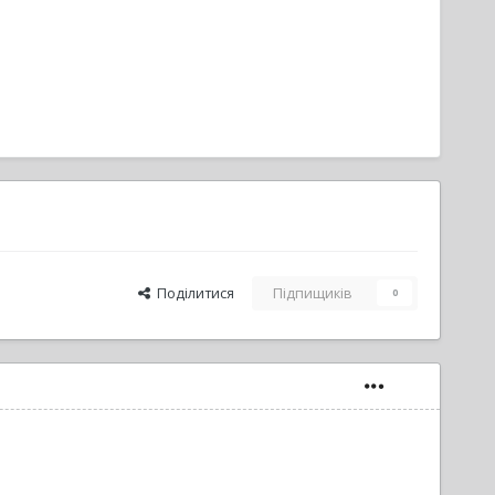
Поділитися
Підпищиків
0