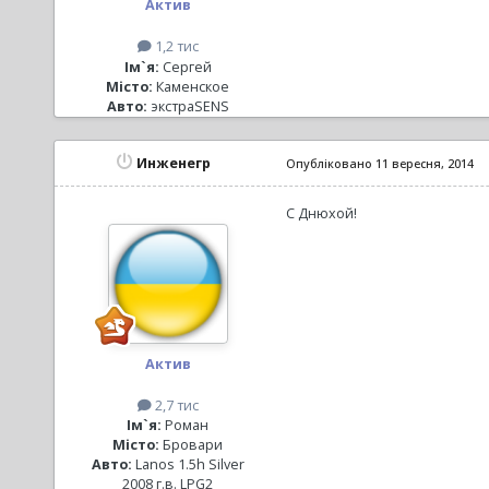
Актив
1,2 тис
Ім`я:
Сергей
Місто:
Каменское
Авто:
экстраSENS
Инженегр
Опубліковано
11 вересня, 2014
С Днюхой!
Актив
2,7 тис
Ім`я:
Роман
Місто:
Бровари
Авто:
Lanos 1.5h Silver
2008 г.в. LPG2