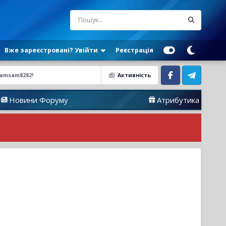
Вже зареєстровані? Увійти
Реєстрація
samsam8282!
Активність
Facebook
Telegram
му
Атрибутика