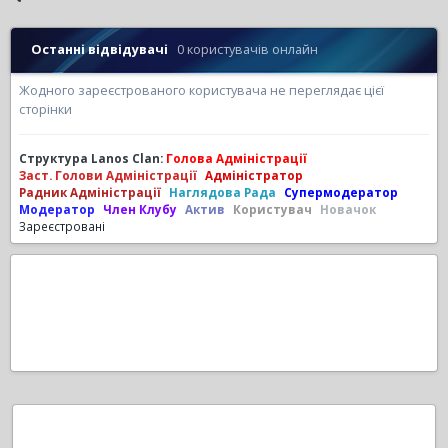
Останні відвідувачі
0 користувачів онлайн
Жодного зареєстрованого користувача не переглядає цієї
сторінки
Структура Lanos Clan:
Голова Адміністрації
Заст. Голови Адміністрації
Адміністратор
Радник Адміністрації
Наглядова Рада
Супермодератор
Модератор
Член Клубу
Актив
Користувач
Новачок
Зареєстровані