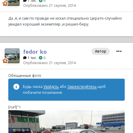
1 тис
6
Опубліковано
21 серпня, 2014
Да ,я, и сам по правде не искал специально Церато-случайно
увидел хороший экземпляр ,и решил-беру.
fedor_ko
Автор
1 тис
6
Опубліковано
21 серпня, 2014
Обещанные фото
Будь ласка
Увійдіть
або
Зареєструйтесь
щоб
побачити посилання.
[/url]">