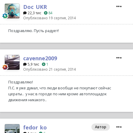
Doc_UKR
22,3 тис
84
Опубліковано
19 серпня, 2014
Поздравляю. Пусть радует!
cayenne2009
5,9 тис
1
Опубліковано
21 серпня, 2014
Поздравляю!
П.С. я уже думал, что люди вообще не покупают сейчас
цераты.. у нас в городе по ним кроме автоплощадок
движения никакого..
fedor_ko
Автор