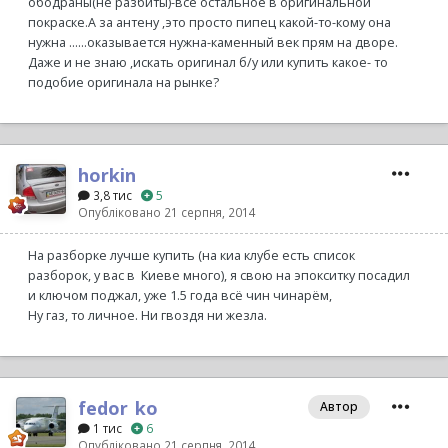
ободраны(не разбиты)-все остальное в оригинальной
покраске.А за антену ,это просто пипец какой-то-кому она
нужна ......оказывается нужна-каменный век прям на дворе.
Даже и не знаю ,искать оригинал б/у или купить какое- то
подобие оригинала на рынке?
horkin
3,8 тис
5
Опубліковано
21 серпня, 2014
На разборке лучше купить (на киа клубе есть список
разборок, у вас в Киеве много), я свою на эпокситку посадил
и ключом поджал, уже 1.5 года всё чин чинарём,
Ну газ, то личное. Ни гвоздя ни жезла.
fedor_ko
Автор
1 тис
6
Опубліковано
21 серпня, 2014