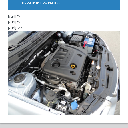
побачити посилання.
[/url]">
[/url]">
[/url]">>