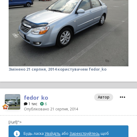
Змінено
21 серпня, 2014
користувачем fedor_ko
fedor_ko
Автор
1 тис
6
Опубліковано
21 серпня, 2014
[/url]">
Будь ласка
Увійдіть
або
Зареєструйтесь
щоб