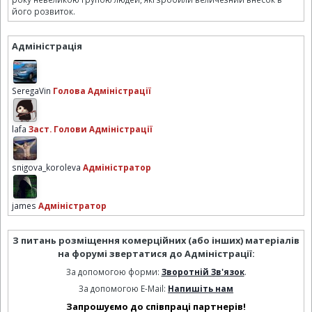
його розвиток.
Адміністрація
SeregaVin
Голова Адміністрації
lafa
Заст. Голови Адміністрації
snigova_koroleva
Адміністратор
james
Адміністратор
З питань розміщення комерційних (або інших) матеріалів
на форумі звертатися до Адміністрації:
За допомогою форми:
Зворотній Зв'язок
.
За допомогою E-Mail:
Напишіть нам
Запрошуємо до співпраці партнерів!