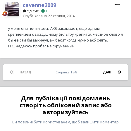
cayenne2009
5,9 тис
1
Опубліковано
22 серпня, 2014
у меня она почти весь АКБ закрывает, ещё одним
креплением к воздушному фильтру крепится. честное слово я
бы её сам бы выкинул, аж бесит когда нужно акб снять.
П.С. надеюсь пробег не скрученный..
НАЗАД
Сторінка 1 з 8
ДАЛІ
Для публікації повідомлень
створіть обліковий запис або
авторизуйтесь
Ви повинні бути користувачем, щоб залишити коментар