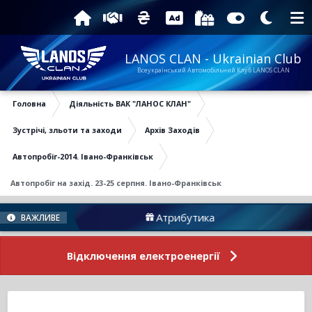
LANOS CLAN - Ukrainian Club
Всеукраїнський Автомобільний Клуб LANOS CLAN
Головна
Діяльність ВАК "ЛАНОС КЛАН"
Зустрічі, зльоти та заходи
Архів Заходів
Автопробіг-2014. Івано-Франківськ
Автопробіг на захід. 23-25 серпня. Івано-Франківськ
Атрибутика
Підтрим
ВАЖЛИВЕ
Відключення електроенергії