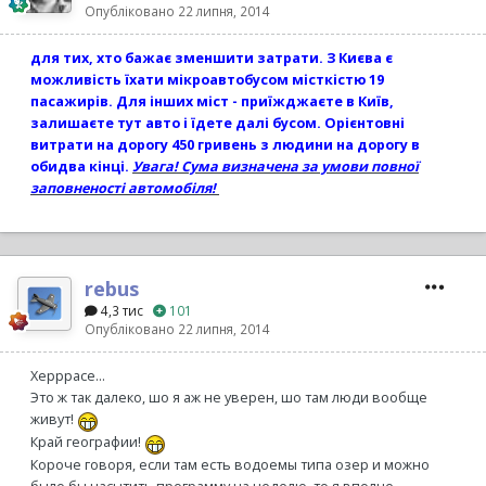
Опубліковано
22 липня, 2014
для тих, хто бажає зменшити затрати. З Києва є
можливість їхати мікроавтобусом місткістю 19
пасажирів. Для інших міст - приїжджаєте в Київ,
залишаєте тут авто і їдете далі бусом. Орієнтовні
витрати на дорогу 450 гривень з людини на дорогу в
обидва кінці.
Увага! Сума визначена за умови повної
заповненості автомобіля!
rebus
4,3 тис
101
Опубліковано
22 липня, 2014
Херррасе...
Это ж так далеко, шо я аж не уверен, шо там люди вообще
живут!
Край географии!
Короче говоря, если там есть водоемы типа озер и можно