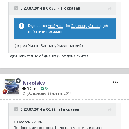
В 23.07.2014 в 07:36, Fizik сказав:
Будь ласка
Увійдіть
або
Зареєструйтесь
щоб
побачити посилання.
(через Умань-Винницу-Хмельницкий)
Та)ки навител не обдманул) Я от дома считал
Nikolsky
5,2 тис
34
Опубліковано
23 липня, 2014
В 23.07.2014 в 06:22, lafa сказав:
С Одессы 775 км.
Вообще идея хороша. Надо рассмотреть вариант