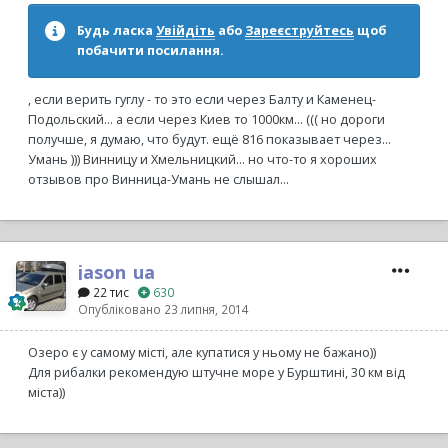
Будь ласка
Увійдіть
або
Зареєструйтесь
щоб
побачити посилання.
, если верить гуглу - то это если через Балту и Каменец-
Подольский... а если через Киев то 1000км... ((( но дороги
получше, я думаю, что будут. ещё 816 показывает через...
Умань ))) Винницу и Хмельницкий... но что-то я хороших
отзывов про Винница-Умань не слышал...
jason_ua
22 тис
630
Опубліковано
23 липня, 2014
Озеро є у самому місті, але купатися у ньому не бажано))
Для рибалки рекомендую штучне море у Бурштині, 30 км від
міста))