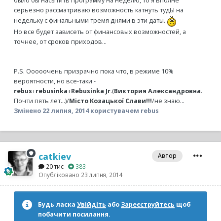
было бы насытить программу на неделю, то я вполне
серьезно рассматриваю возможность катнуть тудЫ на
недельку с финальными тремя днями в эти даты.
Но все будет зависеть от финансовых возможностей, а
точнее, от сроков приходов...
P.S. Ооооочень призрачно пока что, в режиме 10%
вероятности, но все-таки -
rebus
+
rebusinka
+
Rebusinka Jr
.(
Виктория Александровна
.
Почти пять лет...)/
Місто Козацької Слави!!!
/не знаю...
Змінено
22 липня, 2014
користувачем rebus
catkiev
Автор
20 тис
383
Опубліковано
23 липня, 2014
Будь ласка
Увійдіть
або
Зареєструйтесь
щоб
побачити посилання.