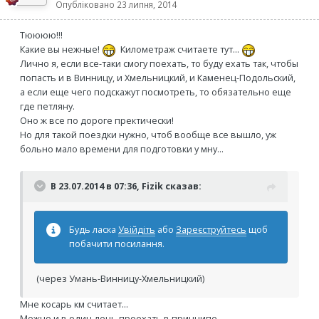
Опубліковано
23 липня, 2014
Тюююю!!!
Какие вы нежные!
Километраж считаете тут...
Лично я, если все-таки смогу поехать, то буду ехать так, чтобы
попасть и в Винницу, и Хмельницкий, и Каменец-Подольский,
а если еще чего подскажут посмотреть, то обязательно еще
где петляну.
Оно ж все по дороге пректически!
Но для такой поездки нужно, чтоб вообще все вышло, уж
больно мало времени для подготовки у мну...
В 23.07.2014 в 07:36, Fizik сказав:
Будь ласка
Увійдіть
або
Зареєструйтесь
щоб
побачити посилання.
(через Умань-Винницу-Хмельницкий)
Мне косарь км считает...
Можно и в один день проехать в принципе.