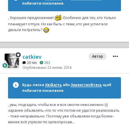
побачити посилання.
, Хорошее предложение!
Особенно для тех, кто только
планирует отпуск. Но как быть с теми, кто уже успел все
деньги потратить?
catkiev
Автор
20 тис
383
Опубліковано
23 липня, 2014
Будь ласка
Увійдіть
або
Зареєструйтесь
щоб
побачити посилання.
, увы, подгадать чтобы все и вся смогли невозможно (((
заранее объявлять что-то что потом не удастся реализовать
- тоже неправильно. Поэтому уже объявляли когда более-
менее всё утрясли по оргвопросам...