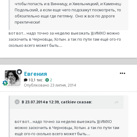
чтобы попасть и в Винницу, и Хмельницкий, и Каменец-
Подольский, а если еще чего подскажут посмотреть, то
обязательно еще где петляну. Оно ж все по дороге
пректически!
вот вот... надо точно за неделю выезжать ))) ИМХО можно
заскочить в Черновцы, Хотын. а так по пути там ещё ого-го
сколько всего может быть....
Евгения
10,1 тис
2
Опубліковано
23 липня, 2014
В 23.07.2014 в 12:39, catkiev сказав:
вот вот... надо точно за неделю выезжать ))) ИМХО
можно заскочить в Черновцы, Хотын. а так по пути там
ещё ого-го сколько всего может быть....