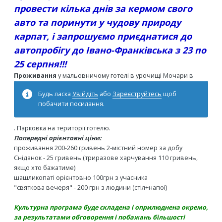
провести кілька днів за кермом свого
авто та поринути у чудову природу
карпат, і запрошуємо приєднатися до
автопробігу до Івано-Франківська з 23 по
25 серпня!!!
Проживання
у мальовничому готелі в урочищі Мочари в
Будь ласка
Увійдіть
або
Зареєструйтесь
щоб
побачити посилання.
. Парковка на території готелю.
Попередні орієнтовні ціни:
проживання 200-260 гривень 2-містний номер за добу
Сніданок - 25 гривень (триразове харчування 110 гривень,
якщо хто бажатиме)
шашликопаті орієнтовно 100грн з учасника
"святкова вечеря" - 200 грн з людини (стіл+напої)
Культурна програма буде складена і оприлюднена окремо,
за результатами обговорення і побажань більшості