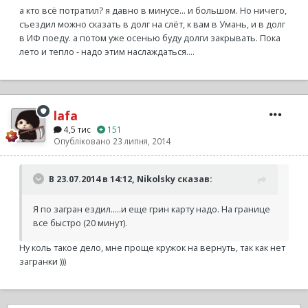
а кто всё потратил? я давно в минусе... и большом. Но ничего,
съездил можно сказать в долг на слёт, к вам в Умань, и в долг
в ИФ поеду. а потом уже осенью буду долги закрывать. Пока
лето и тепло - надо этим наслаждаться....
lafa
4,5 тис
151
Опубліковано
23 липня, 2014
В 23.07.2014 в 14:12, Nikolsky сказав:
Я по загран ездил.....и еще грин карту надо. На границе
все быстро (20 минут).
Ну коль такое дело, мне проще кружок на вернуть, так как нет
загранки )))