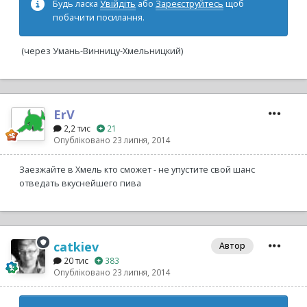
Будь ласка
Увійдіть
або
Зареєструйтесь
щоб
побачити посилання.
(через Умань-Винницу-Хмельницкий)
ErV
2,2 тис
21
Опубліковано
23 липня, 2014
Заезжайте в Хмель кто сможет - не упустите свой шанс
отведать вкуснейшего пива
catkiev
Автор
20 тис
383
Опубліковано
23 липня, 2014