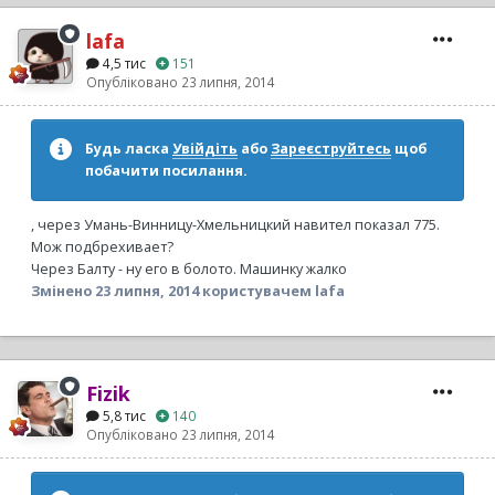
lafa
4,5 тис
151
Опубліковано
23 липня, 2014
Будь ласка
Увійдіть
або
Зареєструйтесь
щоб
побачити посилання.
, через Умань-Винницу-Хмельницкий навител показал 775.
Мож подбрехивает?
Через Балту - ну его в болото. Машинку жалко
Змінено
23 липня, 2014
користувачем lafa
Fizik
5,8 тис
140
Опубліковано
23 липня, 2014