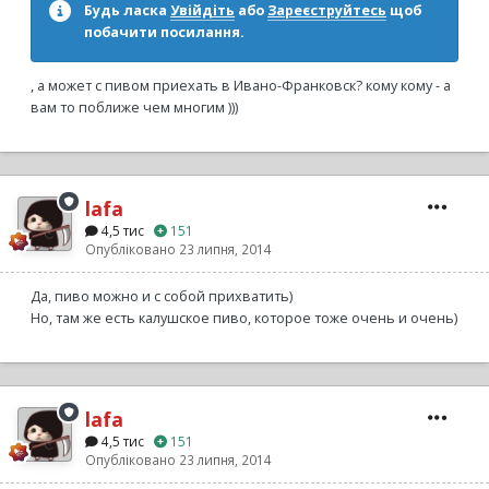
Будь ласка
Увійдіть
або
Зареєструйтесь
щоб
побачити посилання.
, а может с пивом приехать в Ивано-Франковск? кому кому - а
вам то поближе чем многим )))
lafa
4,5 тис
151
Опубліковано
23 липня, 2014
Да, пиво можно и с собой прихватить)
Но, там же есть калушское пиво, которое тоже очень и очень)
lafa
4,5 тис
151
Опубліковано
23 липня, 2014