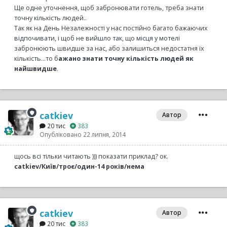
Ще одне уточнення, щоб забронювати готель, треба знати
точну кількість людей..
Так як на День Незалежності у нас постійно багато бажаючих
відпочивати, і щоб не вийшло так, що місця у мотелі
забронюють швидше за нас, або залишиться недостатня їх
кількість...то б
ажано знати точну кількість людей як
найшвидше
.
catkiev
Автор
20 тис
383
Опубліковано
22 липня, 2014
щось всі тільки читають ))) показати приклад? ок.
catkiev/Київ/троє/один-14 років/нема
catkiev
Автор
20 тис
383