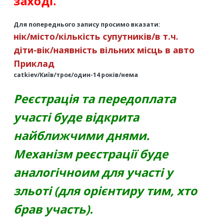
заході.
Для попереднього запису просимо вказати:
нік/місто/кількість супутників/в т.ч.
діти-вік/наявність вільних місць в авто
Приклад
catkiev/Київ/троє/один-14 років/нема
Реєстрація та передоплата
участі буде відкрита
найближчими днями.
Механізм реєстрації буде
аналогічноим для участі у
зльоті (для орієнтиру тим, хто
брав участь).