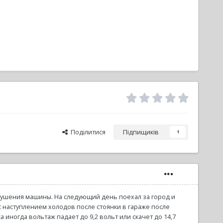
Поділитися
Підпищиків
1
 глушения машины. На следующий день поехал за город и
 с наступлением холодов после стоянки в гараже после
 иногда вольтаж падает до 9,2 вольт или скачет до 14,7