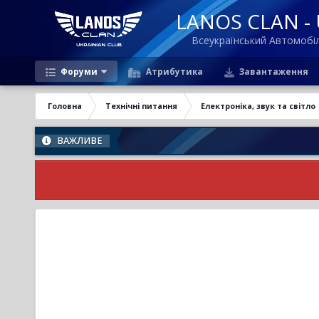
LANOS CLAN - U
Всеукраїнський Автомоб
Форуми
Атрибутика
Завантаження
Головна
Технічні питання
Електроніка, звук та світло
ВАЖЛИВЕ