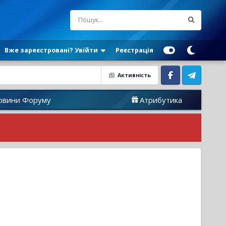
Вже зареєстровані? Увійти
Реєстрація
Активність
Facebook
Telegram
му
Атрибутика