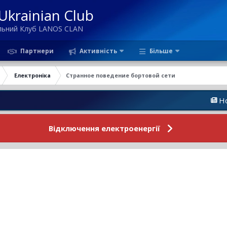
krainian Club
ільний Клуб LANOS CLAN
Партнери
Активність
Більше
Електроніка
Странное поведение бортовой сети
Новини Фору
Відключення електроенергії