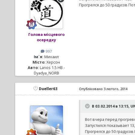
Прогрелся до 50 градусов Пот
Голова місцевого
осередку
997
Ім`я:
Михаил
Місто:
Херсон
Авто:
Lanos 1.5 HB -
Dyadya_NORB
Dueller63
Опубліковано
3 лютого, 2014
В 03.02.2014 в 13:15,
Вот вчера перед прогревом
Запустился показывает 13,
Прогрелся до 50 градусов 