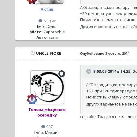
АКБ зарядить,контролируя пл
Актив
+20 температуре электролита
Почистить клеммы от окислов
6,3 тис
Ім`я:
Олег
Других вариантов не знаю.О
Місто:
Zaporozhie
Авто:
sens
UNCLE_NORB
Опубліковано
3 лютого, 2014
В 03.02.2014 в 14:25, D
АКБ зарядить,контролируя
1.27,при +20 температуре 
Почистить клеммы от окис
Других вариантов не зна
Голова місцевого
осередку
спасибо. Только я не владею
997
Ім`я:
Михаил