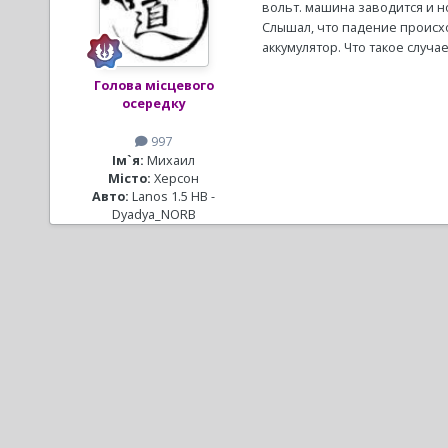
вольт. машина заводится и н
Слышал, что падение происх
аккумулятор. Что такое случа
Голова місцевого
осередку
997
Ім`я:
Михаил
Місто:
Херсон
Авто:
Lanos 1.5 HB -
Dyadya_NORB