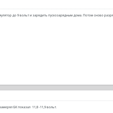
улятор до 9 вольт и зарядить пускозарядным дома. Потом сново разря
мерял БК показал 11,8 -11,9 вольт.