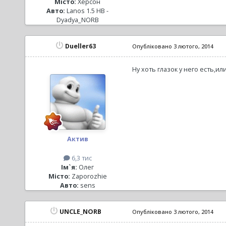
Місто:
Херсон
Авто:
Lanos 1.5 HB -
Dyadya_NORB
Dueller63
Опубліковано
3 лютого, 2014
Ну хоть глазок у него есть,ил
Актив
6,3 тис
Ім`я:
Олег
Місто:
Zaporozhie
Авто:
sens
UNCLE_NORB
Опубліковано
3 лютого, 2014