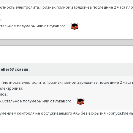
отность электролита.Признак полной зарядки-за последние 2 часа пло
.
.
стальное полумеры или от лукавого
ueller63 сказав:
 плотность электролита.Признак полной зарядки-за последние 2 часа
электролита.
лов.
ю.Остальное полумеры или от лукавого
 умением контроля не обслуживаемого АКБ без вскрытия корпуса.Клемы