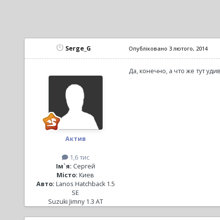
Serge_G
Опубліковано
3 лютого, 2014
Да, конечно, а что же тут уд
Актив
1,6 тис
Ім`я:
Сергей
Місто:
Киев
Авто:
Lanos Hatchback 1.5
SE
Suzuki Jimny 1.3 AT