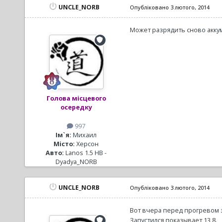
UNCLE_NORB
Опубліковано
3 лютого, 2014
Может разрядить сново аккум
Голова місцевого
осередку
997
Ім`я:
Михаил
Місто:
Херсон
Авто:
Lanos 1.5 HB -
Dyadya_NORB
UNCLE_NORB
Опубліковано
3 лютого, 2014
Вот вчера перед прогревом за
Запустился показывает 13,8.