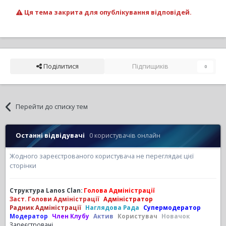
Ця тема закрита для опублікування відповідей.
Поділитися
Підпищиків
0
Перейти до списку тем
Останні відвідувачі
0 користувачів онлайн
Жодного зареєстрованого користувача не переглядає цієї
сторінки
Структура Lanos Clan:
Голова Адміністрації
Заст. Голови Адміністрації
Адміністратор
Радник Адміністрації
Наглядова Рада
Супермодератор
Модератор
Член Клубу
Актив
Користувач
Новачок
Зареєстровані