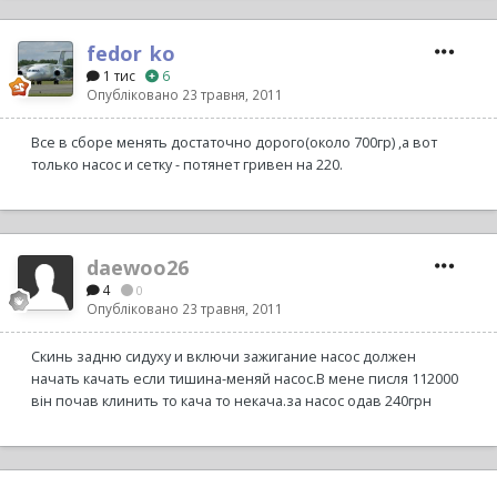
fedor_ko
1 тис
6
Опубліковано
23 травня, 2011
Все в сборе менять достаточно дорого(около 700гр) ,а вот
только насос и сетку - потянет гривен на 220.
daewoo26
4
0
Опубліковано
23 травня, 2011
Скинь задню сидуху и включи зажигание насос должен
начать качать если тишина-меняй насос.В мене писля 112000
він почав клинить то кача то некача.за насос одав 240грн