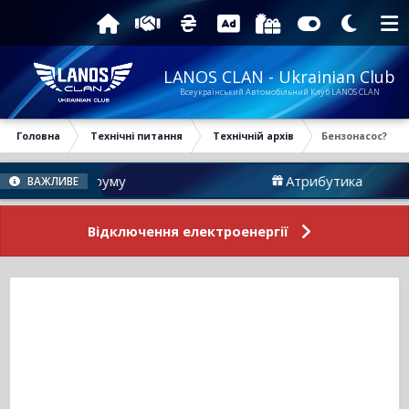
LANOS CLAN - Ukrainian Club
Всеукраїнський Автомобільний Клуб LANOS CLAN
Головна
Технічні питання
Технічній архів
Бензонасос?
вини Форуму
Атрибутика
ВАЖЛИВЕ
Відключення електроенергії