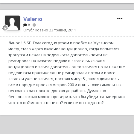
Valerio
8
0
Опубліковано
23 травня, 2011
Ланос 1,5 SE. Ехал сегодня утром в пробке на Жулянском
мосту, стало жарко включил кондиционер, когда попытался
тронутся и нажал на педель газа двигатель почти не
реагировал на нажатие педали и заглох, выключил
кондиционер и завел двигатель, он то завелся но на нажатие
педели газа практически не реагировал а потом и вовсе
заглох и уже не завелся, постоял минут 5 , завел двигатель
все в порядке проехал метров 200 и опять тоже самое и так
несколько раз пока не доехал до работы. Думаю шо
бензонасос как можно проверить что бы убедится наверняка
что это он? может это не он? если не он тогда кто?