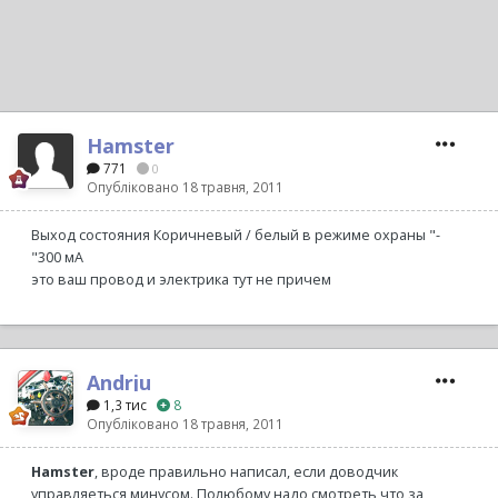
Hamster
771
0
Опубліковано
18 травня, 2011
Выход состояния Коричневый / белый в режиме охраны "-
"300 мА
это ваш провод и электрика тут не причем
Andrju
1,3 тис
8
Опубліковано
18 травня, 2011
Hamster
, вроде правильно написал, если доводчик
управляеться минусом. Полюбому надо смотреть что за