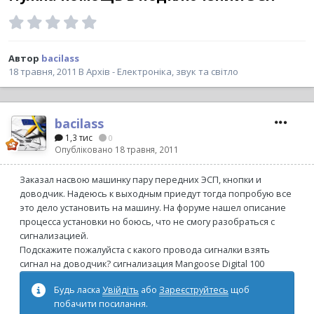
Автор
bacilass
18 травня, 2011
В
Архів - Електроніка, звук та світло
bacilass
1,3 тис
0
Опубліковано
18 травня, 2011
Заказал насвою машинку пару передних ЭСП, кнопки и
доводчик. Надеюсь к выходным приедут тогда попробую все
это дело установить на машину. На форуме нашел описание
процесса установки но боюсь, что не смогу разобраться с
сигнализацией.
Подскажите пожалуйста с какого провода сигналки взять
сигнал на доводчик? сигнализация Mangoose Digital 100
Будь ласка
Увійдіть
або
Зареєструйтесь
щоб
побачити посилання.