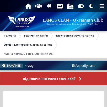
LANOS CLAN - Ukrainian Club
Всеукраїнський Автомобільний Клуб LANOS CLAN
Головна
Технічні питання
Електроніка, звук та світло
Архів - Електроніка, звук та світло
Нужна помощь в подключении ЭСП
овини Форуму
Атрибутика
ВАЖЛИВЕ
Відключення електроенергії