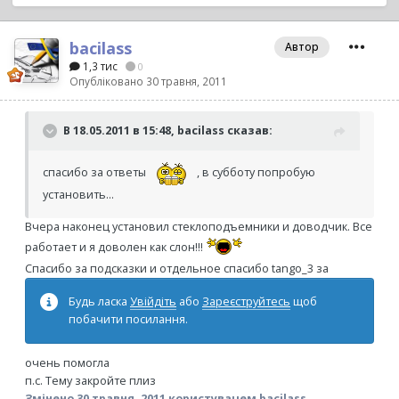
bacilass
Автор
1,3 тис
0
Опубліковано
30 травня, 2011
В 18.05.2011 в 15:48, bacilass сказав:
спасибо за ответы
, в субботу попробую
установить...
Вчера наконец установил стеклоподъемники и доводчик. Все
работает и я доволен как слон!!!
Спасибо за подсказки и отдельное спасибо tango_3 за
Будь ласка
Увійдіть
або
Зареєструйтесь
щоб
побачити посилання.
очень помогла
п.с. Тему закройте плиз
Змінено
30 травня, 2011
користувачем bacilass