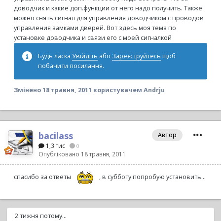
доводчик и какие доп.функции от него надо получить. Также
можно снять сигнал для управления доводчиком с проводов
управления замками дверей. Вот здесь моя тема по
установке доводчика и связи его с моей сигналкой
Будь ласка
Увійдіть
або
Зареєструйтесь
щоб
побачити посилання.
Змінено
18 травня, 2011
користувачем Andrju
bacilass
Автор
1,3 тис
0
Опубліковано
18 травня, 2011
спасибо за ответы
, в субботу попробую установить...
2 тижня потому...