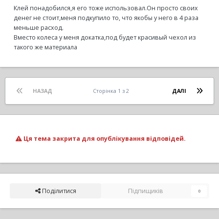
Клей понадобился,я его тоже использовал.Он просто своих
денег не стоит,меня подкупило то, что якобы у него в 4 раза
меньше расход.
Вместо колеса у меня докатка,под будет красивый чехол из
такого же материала
НАЗАД
Сторінка 1 з 2
ДАЛІ
Ця тема закрита для опублікування відповідей.
Поділитися
Підпищиків
0