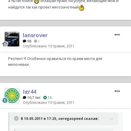
а ты не бойся
оглашай прайс на услуги, желающие мож и
найдутся так как проект мегозачотный
lansrover
98
0
Опубліковано
10 травня, 2011
Респект !!! Особенно нравиться по краям места для
мелочевки.
Igr44
16,7 тис
16
Опубліковано
10 травня, 2011
В 10.05.2011 в 17:25, seregaspeed сказав: