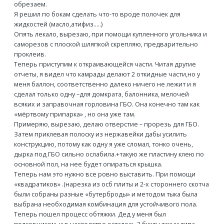
обрезаем.
Я решил по бокам сделать что-то вроде полочек для
жидкостей (масло,атифиз…..)
Опять лекало, вырезаю, при помощи купленного угольника и
саморезов с плоской шляпкой скрепляю, предварительно
проклеив.
Теперь приступим к откраивающейся части. Читая другие
отчеты, я видел что камрады делают 2 откидные части,но у
меня баллон, соответственно далеко ничего не лежит и я
сделал только одну –для домкрата, балонника, мелочей
всяких и заправочная горловина ГБО. Она конечно там как
«мёртвому припарка» , но она уже там.
Примеряю, вырезаю, делаю отверстие – прорезь для ГБО.
Затем приклевая полоску из нержавейки дабы усилить
конструкцию, потому как одну я уже сломал, тонко очень,
дырка под ГБО сильно ослабила.+такую же пластину клею по
основной пол, на нее будет опираться крышка.
Теперь нам это нужно все ровно выставить. При помощи
«квадратиков» .(нарезка из осб плиты и 2-х стороннего скотча
были собраны разные «бутерброды» и методом тыка была
выбрана необходимая комбинация для устойчивого пола.
Теперь пошел процесс обтяжки. Дед у меня был