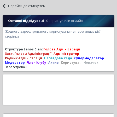
Перейти до списку тем
Останні відвідувачі
0 користувачів онлайн
Жодного зареєстрованого користувача не переглядає цієї
сторінки
Структура Lanos Clan:
Голова Адміністрації
Заст. Голови Адміністрації
Адміністратор
Радник Адміністрації
Наглядова Рада
Супермодератор
Модератор
Член Клубу
Актив
Користувач
Новачок
Зареєстровані