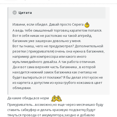
Цитата
Извини, если обидел. Давай просто Серега
А ведь тебе смышленый торговец карапетом попался.
Вот я себя никак не растолкаю на такой апгрейд,
багажник уже зашерхан довольно у меня.
Вот ты гнаеш, чего не предусмотрел? Дополнительной
резетки ( прикуривателя) очень она нужна в багажнике,
например для компрессора или какого иного
мультимедийного девайза. А так работа отличная.
Да и вот сама верхняя часть багажника , в которой
находится нижний замок багажника как считаеш не
будет вытираться от поклажи? Я бы делал этот кусок не
из карпета а допустим из куска грубого кожзама в цвет
облицовки.
Да какие обиды,все норм
Прикуриватель...возможно,но еще через месячишко буду
ставить сабвуфер и делать красивую подсветку,будут
тянуться провода от аккумулятора,заодно и добавлю