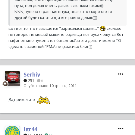
нуна, пол делал очень давно с лючком таким))))
ЫЫЫ, туненх страшная штука, знаю что скоро кто то
другой будет кататься, а все равно делаю))))
вот вот,то что называется "зарикалася свыня..."
сколько
не говорю,не мешай машине ездить,а нет-руки чешутся.Вот
нафиг он мне нужен этот багажник?за эти деньги можно ТО
сделать с заменой ГРМ.А нет,красиво блин)))
Serhiy
251
0
Опубліковано
10 травня, 2011
Да,прикольно
Igr44