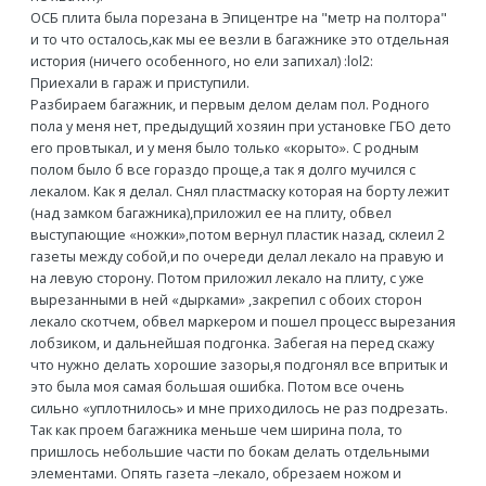
ОСБ плита была порезана в Эпицентре на "метр на полтора"
и то что осталось,как мы ее везли в багажнике это отдельная
история (ничего особенного, но ели запихал) :lol2:
Приехали в гараж и приступили.
Разбираем багажник, и первым делом делам пол. Родного
пола у меня нет, предыдущий хозяин при установке ГБО дето
его провтыкал, и у меня было только «корыто». С родным
полом было б все гораздо проще,а так я долго мучился с
лекалом. Как я делал. Снял пластмаску которая на борту лежит
(над замком багажника),приложил ее на плиту, обвел
выступающие «ножки»,потом вернул пластик назад, склеил 2
газеты между собой,и по очереди делал лекало на правую и
на левую сторону. Потом приложил лекало на плиту, с уже
вырезанными в ней «дырками» ,закрепил с обоих сторон
лекало скотчем, обвел маркером и пошел процесс вырезания
лобзиком, и дальнейшая подгонка. Забегая на перед скажу
что нужно делать хорошие зазоры,я подгонял все впритык и
это была моя самая большая ошибка. Потом все очень
сильно «уплотнилось» и мне приходилось не раз подрезать.
Так как проем багажника меньше чем ширина пола, то
пришлось небольшие части по бокам делать отдельными
элементами. Опять газета –лекало, обрезаем ножом и