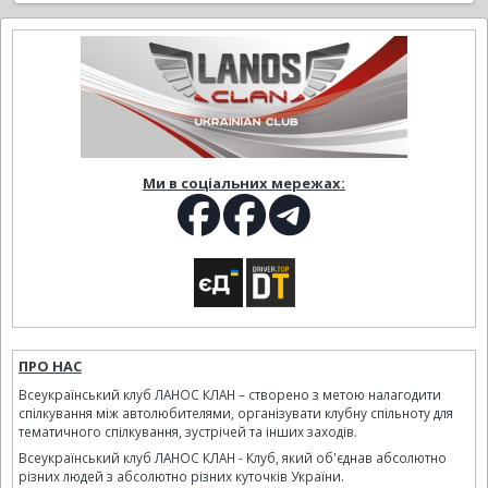
Ми в соціальних мережах:
ПРО НАС
Всеукраїнський клуб ЛАНОС КЛАН – створено з метою налагодити
спілкування між автолюбителями, організувати клубну спільноту для
тематичного спілкування, зустрічей та інших заходів.
Всеукраїнський клуб ЛАНОС КЛАН - Клуб, який об'єднав абсолютно
різних людей з абсолютно різних куточків України.