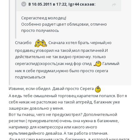
В 10.05.2011 в 17:22, Igr44 сказав:
Серегаспеед молодец!
Особенно радует цвет облицовки, отлично
просто получилось
Спасибо
Сначала хотел брать черный,но
продавец уговорил на такой,мол практичней.И
действительно не так видно грязючку .только
серегаспид(скорость),как нид фор спид
Галимый
ник я себе придумал,нужно было просто серега
подписываться
Извини, если обидел. Давай просто Серега
А ведь тебе смышленый торговец карапетом попался. Вот я
себя никак не растолкаю на такой апгрейд, багажник уже
зашерхан довольно у меня.
Вот ты гнаеш, чего не предусмотрел? Дополнительной
резетки ( прикуривателя) очень она нужна в багажнике,
например для компрессора или какого иного
мультимедийного девайза. А так работа отличная.
Да и вот сама верхняя часть багажника , в которой находится