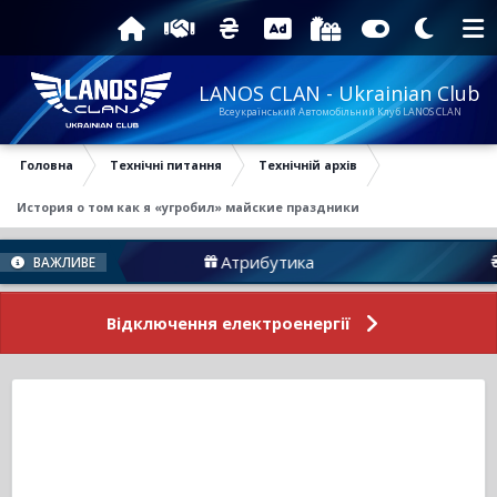
LANOS CLAN - Ukrainian Club
Всеукраїнський Автомобільний Клуб LANOS CLAN
Головна
Технічні питання
Технічній архів
История о том как я «угробил» майские праздники
Атрибутика
Підтримати 
ВАЖЛИВЕ
Відключення електроенергії