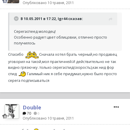
Опубліковано
10 травня, 2011
В 10.05.2011 в 17:22, Igr44 сказав:
Серегаспеед молодец!
Особенно радует цвет облицовки, отлично просто
получилось
Спасибо
Сначала хотел брать черный,но продавец
уговорил на такой,мол практичней.И действительно не так
видно грязючку .только серегаспид(скорость),как нид фор
спид
Галимый ник я себе придумал,нужно было просто
серега подписываться
Double
70
0
Опубліковано
10 травня, 2011