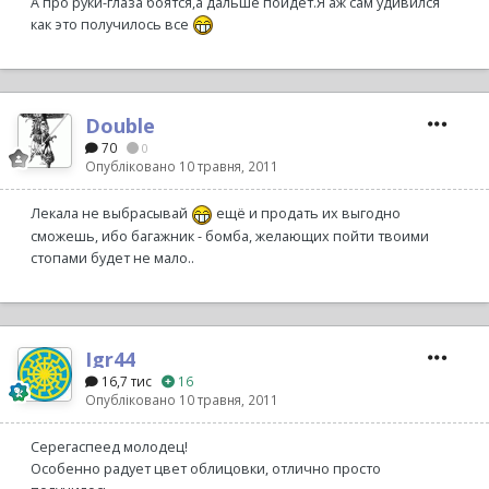
А про руки-глаза боятся,а дальше пойдет.Я аж сам удивился
как это получилось все
Double
70
0
Опубліковано
10 травня, 2011
Лекала не выбрасывай
ещё и продать их выгодно
сможешь, ибо багажник - бомба, желающих пойти твоими
стопами будет не мало..
Igr44
16,7 тис
16
Опубліковано
10 травня, 2011
Серегаспеед молодец!
Особенно радует цвет облицовки, отлично просто