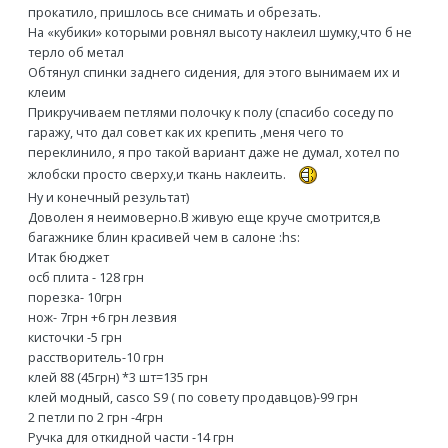
прокатило, пришлось все снимать и обрезать.
На «кубики» которыми ровнял высоту наклеил шумку,что б не
терло об метал
Обтянул спинки заднего сидения, для этого вынимаем их и
клеим
Прикручиваем петлями полочку к полу (спасибо соседу по
гаражу, что дал совет как их крепить ,меня чего то
переклинило, я про такой вариант даже не думал, хотел по
жлобски просто сверху,и ткань наклеить.
Ну и конечный результат)
Доволен я неимоверно.В живую еще круче смотрится,в
багажнике блин красивей чем в салоне :hs:
Итак бюджет
осб плита - 128 грн
порезка- 10грн
нож- 7грн +6 грн лезвия
кисточки -5 грн
расстворитель-10 грн
клей 88 (45грн) *3 шт=135 грн
клей модный, casco S9 ( по совету продавцов)-99 грн
2 петли по 2 грн -4грн
Ручка для откидной части -14 грн