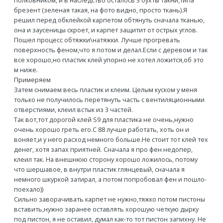
полковником, и в наследство осталось 3 бухты такни,типа
брезент (зеленая такая, на фото видно, просто ткань).Я
решил перед обклейкой карпетом обтянуть сначала тканью,
она и заусеницы скроет, и карпет защитит от острых углов.
Пошел процесс обтяжки\натяжки. Лучше прогревать
поверхность феном,что я потом и делал.Если с деревом и так
все хорошо,но пластик клей упорно не хотел ложится,об это
м ниже.
Примеряем
Затем снимаем весь пластик и клеим. Целым куском у меня
только не получилось перетянуть часть с вентиляционными
отверстиями, клеил встык из 3 частей.
Так вот,тот дорогой клей S9 для пластика не очень,нужно
очень хорошо греть его.С 88 лучше работать, хоть он и
воняет,и у него расход немного больше.Не стоит тот клей тех
денег, хотя запах приятней. Сначала я про фен недопер,
клеил так. На внешнюю сторону хорошо ложилось, потому
что шершавое, в внутри пластик глянцевый, сначала я
немного шкуркой затирал, а потом попробовал фен и пошло-
поехало))
Сильно заворачивать карпет не нужно,тяжко потом пистоны
вставить,нужно заранее оставлять хорошую четкую дырку
под пистон, я не оставил, думал как-то тот пистон запихну. Не