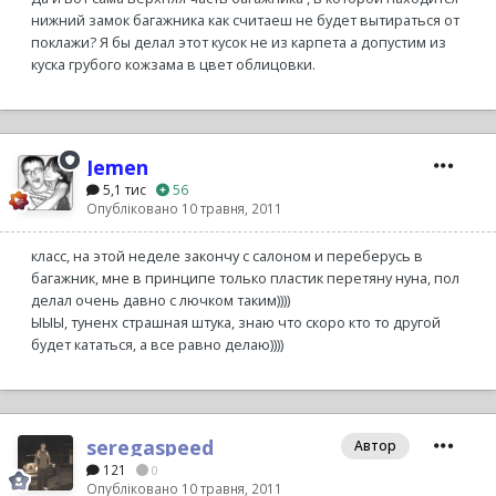
нижний замок багажника как считаеш не будет вытираться от
поклажи? Я бы делал этот кусок не из карпета а допустим из
куска грубого кожзама в цвет облицовки.
Jemen
5,1 тис
56
Опубліковано
10 травня, 2011
класс, на этой неделе закончу с салоном и переберусь в
багажник, мне в принципе только пластик перетяну нуна, пол
делал очень давно с лючком таким))))
ЫЫЫ, туненх страшная штука, знаю что скоро кто то другой
будет кататься, а все равно делаю))))
seregaspeed
Автор
121
0
Опубліковано
10 травня, 2011