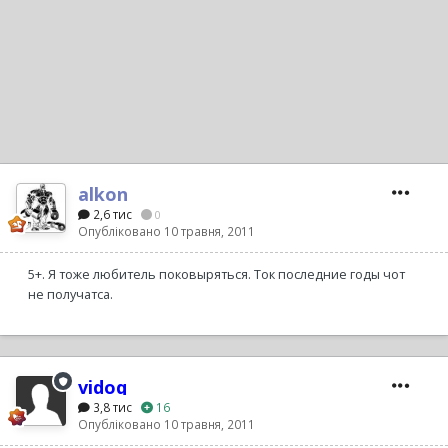
alkon
2,6 тис
0
Опубліковано
10 травня, 2011
5+. Я тоже любитель поковыряться. Ток последние годы чот
не получатса.
vidoq
3,8 тис
16
Опубліковано
10 травня, 2011