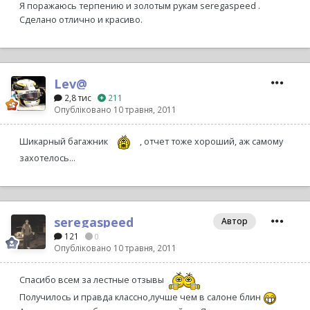
Я поражаюсь терпению и золотым рукам seregaspeed .
Сделано отлично и красиво.
Lev@
2,8 тис
211
Опубліковано
10 травня, 2011
Шикарный багажник
, отчет тоже хороший, аж самому
захотелось...
seregaspeed
Автор
121
0
Опубліковано
10 травня, 2011
Спасибо всем за лестные отзывы
Получилось и правда классно,лучше чем в салоне блин