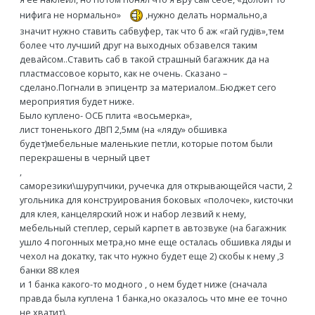
нифига не нормально»
,нужно делать нормально,а
значит нужно ставить сабвуфер, так что б аж «гай гудiв»,тем
более что лучший друг на выходных обзавелся таким
девайсом..Ставить саб в такой страшный багажник да на
пластмассовое корыто, как не очень. Сказано –
сделано.Погнали в эпицентр за материалом..Бюджет сего
мероприятия будет ниже.
Было куплено- ОСБ плита «восьмерка»,
лист тоненького ДВП 2,5мм (на «ляду» обшивка
будет)мебельные маленькие петли, которые потом были
перекрашены в черный цвет
,
саморезики\шурупчики, ручечка для открывающейся части, 2
угольника для конструирования боковых «полочек», кисточки
для клея, канцелярский нож и набор лезвий к нему,
мебельный степлер, серый карпет в автозвуке (на багажник
ушло 4 погонных метра,но мне еще осталась обшивка ляды и
чехол на докатку, так что нужно будет еще 2) скобы к нему ,3
банки 88 клея
и 1 банка какого-то модного , о нем будет ниже (сначала
правда была куплена 1 банка,но оказалось что мне ее точно
не хватит).