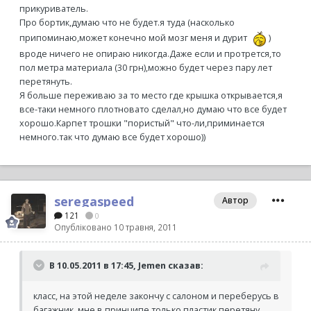
прикуриватель.
Про бортик,думаю что не будет.я туда (насколько
припоминаю,может конечно мой мозг меня и дурит
)
вроде ничего не опираю никогда.Даже если и протрется,то
пол метра материала (30 грн),можно будет через пару лет
перетянуть.
Я больше переживаю за то место где крышка открывается,я
все-таки немного плотновато сделал,но думаю что все будет
хорошо.Карпет трошки "пористый" что-ли,приминается
немного.так что думаю все будет хорошо))
seregaspeed
Автор
121
0
Опубліковано
10 травня, 2011
В 10.05.2011 в 17:45, Jemen сказав:
класс, на этой неделе закончу с салоном и переберусь в
багажник, мне в принципе только пластик перетяну