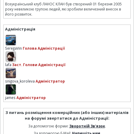
Всеукраїнський клуб ЛАНОС КЛАН був створений 01 березня 2005
року невеликою групою людей, які зробили величезний внесок в
його розвиток.
Адміністрація
SeregaVin
Голова Адміністрації
lafa
Заст. Голови Адміністрації
snigova_koroleva
Адміністратор
james
Адміністратор
З питань розміщення комерційних (або інших) матеріалів
на форумі звертатися до Адміністрації:
За допомогою форми:
Зворотній Зв'язок
.
За допомогою E-Mail:
Напишіть нам