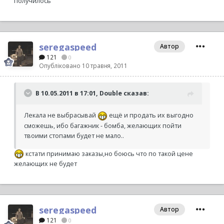
получилось
seregaspeed
Автор
121
0
Опубліковано
10 травня, 2011
В 10.05.2011 в 17:01, Double сказав:
Лекала не выбрасывай
ещё и продать их выгодно
сможешь, ибо багажник - бомба, желающих пойти
твоими стопами будет не мало..
кстати принимаю заказы,но боюсь что по такой цене
желающих не будет
seregaspeed
Автор
121
0