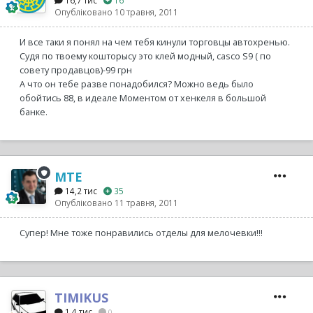
16,7 тис
16
Опубліковано
10 травня, 2011
И все таки я понял на чем тебя кинули торговцы автохренью.
Судя по твоему кошторысу это клей модный, casco S9 ( по
совету продавцов)-99 грн
А что он тебе разве понадобился? Можно ведь было
обойтись 88, в идеале Моментом от хенкеля в большой
банке.
MTE
14,2 тис
35
Опубліковано
11 травня, 2011
Супер! Мне тоже понравились отделы для мелочевки!!!
TIMIKUS
1,4 тис
0