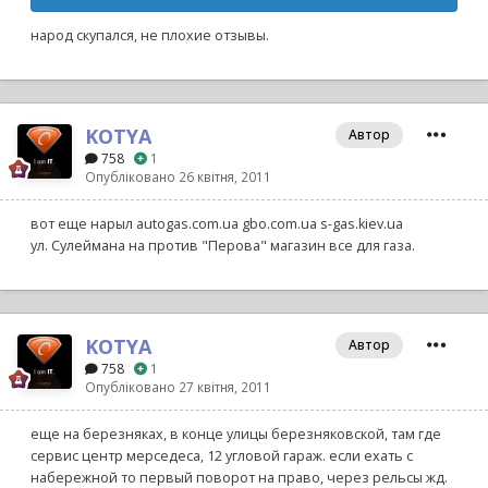
народ скупался, не плохие отзывы.
KOTYA
Автор
758
1
Опубліковано
26 квітня, 2011
вот еще нарыл autogas.com.ua gbo.com.ua s-gas.kiev.ua
ул. Сулеймана на против "Перова" магазин все для газа.
KOTYA
Автор
758
1
Опубліковано
27 квітня, 2011
еще на березняках, в конце улицы березняковской, там где
сервис центр мерседеса, 12 угловой гараж. если ехать с
набережной то первый поворот на право, через рельсы жд.