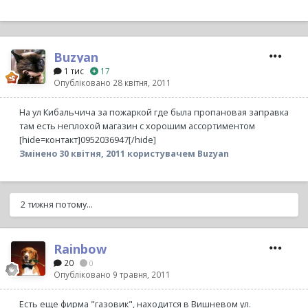
Buzyan
1 тис
17
Опубліковано
28 квітня, 2011
На ул Кибальчича за пожаркой где была пропановая заправка
там есть неплохой магазин с хорошим ассортиментом
[hide=контакт]0952036947[/hide]
Змінено
30 квітня, 2011
користувачем Buzyan
2 тижня потому...
Rainbow
20
0
Опубліковано
9 травня, 2011
Есть еще фирма "газовик", находится в Вишневом ул.