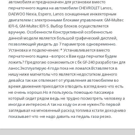
автомобиля и предназначен для установки вместо
перчаточного ящика на автомобили CHEVROLET Lanos,
DAEWOO Nexia, Espero, Lanos оснащенные инжекторным
двигателем с электронными блоками управления: GM-Multec
IEFI-6, GM-Multec IEFI-S. Выбор блоков осуществляется
вручную. Особенности Конструктивной особенностью
данной модели является большой графический дисплей,
позволяющий увидеть до 7 параметров одновременно.
Установка и подключение: * Устанавливается вместо
перчаточного ящика --вопрос к Вам куда перчатки будем
ложить? Предлогаю ознакомиться с бк GF-240 разработан для
ланос.Эксплуатирую 4 года пока не ломался.Вставляется в
нишу ниже магнитолы что является недостатком данного
девайса так как отвлекает от управления автомобилем во
время движения приходится отводить взгляд вниз что есть
не очень хорошо.Но я пользуюсь помощью пассажира
который сидит рядом ведь не трудно посмотреть человеку а
иногда и интересно.А так на ходу он и не нужен.По первой
заглядывал на мгновенный расход топлива кстати доходчиво
показывает что -не надо давить на педаль газа резко.