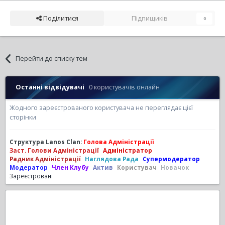
Поділитися
Підпищиків
0
Перейти до списку тем
Останні відвідувачі
0 користувачів онлайн
Жодного зареєстрованого користувача не переглядає цієї
сторінки
Структура Lanos Clan:
Голова Адміністрації
Заст. Голови Адміністрації
Адміністратор
Радник Адміністрації
Наглядова Рада
Супермодератор
Модератор
Член Клубу
Актив
Користувач
Новачок
Зареєстровані