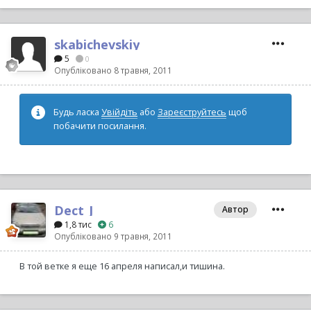
skabichevskiy
5
0
Опубліковано
8 травня, 2011
Будь ласка
Увійдіть
або
Зареєструйтесь
щоб
побачити посилання.
Dect_J
Автор
1,8 тис
6
Опубліковано
9 травня, 2011
В той ветке я еще 16 апреля написал,и тишина.