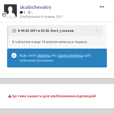
skabichevskiy
5
0
Опубліковано
9 травня, 2011
В 09.05.2011 в 03:20, Dect_J сказав:
В той ветке я еще 16 апреля написал,и тишина.
Будь ласка
Увійдіть
або
Зареєструйтесь
щоб
побачити посилання.
Ця тема закрита для опублікування відповідей.