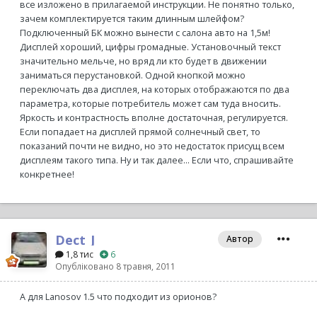
все изложено в прилагаемой инструкции. Не понятно только,
зачем комплектируется таким длинным шлейфом?
Подключенный БК можно вынести с салона авто на 1,5м!
Дисплей хороший, цифры громадные. Установочный текст
значительно мельче, но вряд ли кто будет в движении
заниматься перустановкой. Одной кнопкой можно
переключать два дисплея, на которых отображаются по два
параметра, которые потребитель может сам туда вносить.
Яркость и контрастность вполне достаточная, регулируется.
Если попадает на дисплей прямой солнечный свет, то
показаний почти не видно, но это недостаток присущ всем
дисплеям такого типа. Ну и так далее... Если что, спрашивайте
конкретнее!
Dect_J
Автор
1,8 тис
6
Опубліковано
8 травня, 2011
А для Lanosov 1.5 что подходит из орионов?