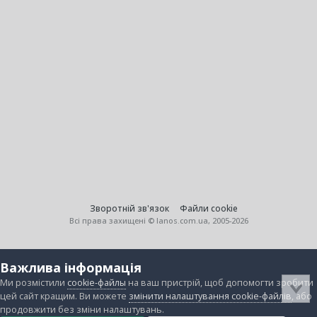
Зворотній зв'язок
Файли cookie
Всі права захищені © lanos.com.ua, 2005-2026
Важлива інформація
Ми розмістили
cookie-файлы
на ваш пристрій, щоб допомогти зробити
цей сайт кращим. Ви можете
змінити налаштування cookie-файлів
, або
продовжити без зміни налаштувань.