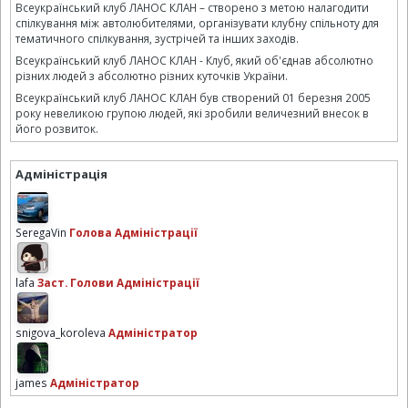
Всеукраїнський клуб ЛАНОС КЛАН – створено з метою налагодити
спілкування між автолюбителями, організувати клубну спільноту для
тематичного спілкування, зустрічей та інших заходів.
Всеукраїнський клуб ЛАНОС КЛАН - Клуб, який об'єднав абсолютно
різних людей з абсолютно різних куточків України.
Всеукраїнський клуб ЛАНОС КЛАН був створений 01 березня 2005
року невеликою групою людей, які зробили величезний внесок в
його розвиток.
Адміністрація
SeregaVin
Голова Адміністрації
lafa
Заст. Голови Адміністрації
snigova_koroleva
Адміністратор
james
Адміністратор