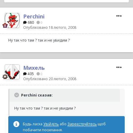
Perchini
680
0
Опубліковано
18 лютого, 2008
Ну так что там ? так и не увидим ?
Михель
405
0
Опубліковано
20 лютого, 2008
Perchini сказав:
Ну так что там ? так и не увидим ?
Будь ласка
Увійдіть
або
Зареєструйтесь
щоб
побачити посилання.