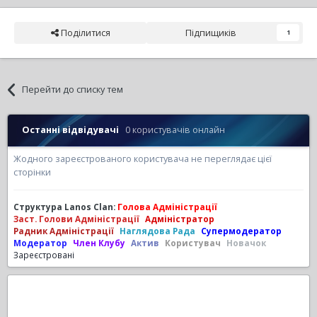
Поділитися
Підпищиків
1
Перейти до списку тем
Останні відвідувачі
0 користувачів онлайн
Жодного зареєстрованого користувача не переглядає цієї
сторінки
Структура Lanos Clan:
Голова Адміністрації
Заст. Голови Адміністрації
Адміністратор
Радник Адміністрації
Наглядова Рада
Супермодератор
Модератор
Член Клубу
Актив
Користувач
Новачок
Зареєстровані