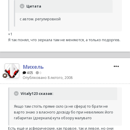
Цитата
с автом. регулировкой
+1
Я так понял, что зеркала там не меняются, а только подоргев.
Михель
405
0
Опубліковано
8 лютого, 2008
Vitaly123 сказав:
Якщо там стоїть пряме скло (а не сфера) то брати не
варто знаю з власного досвіду бо при невеликих його
габаритах (дзеркала) кута обзору малувато
Есть ещё и асферические, как правое, так и левое, но они