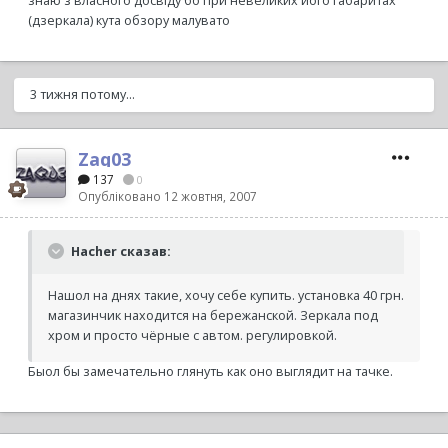
знаю з власного досвіду бо при невеликих його габаритах
(дзеркала) кута обзору малувато
3 тижня потому...
Zaq03
137
0
Опубліковано
12 жовтня, 2007
Hacher сказав:
Нашол на днях такие, хочу себе купить. установка 40 грн.
магазинчик находится на бережанской. Зеркала под
хром и просто чёрные с автом. регулировкой.
Быол бы замечательно глянуть как оно выглядит на тачке.