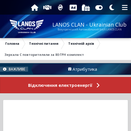
LANOS CLAN - Ukrainian Club
Всеукраїнський Автомобільний Клуб LANOS CLAN
Головна
Технічні питання
Технічній архів
Зеркала С повторителяли за 80 ГРН комплект
у
Атрибутика
П
ВАЖЛИВЕ
Відключення електроенергії