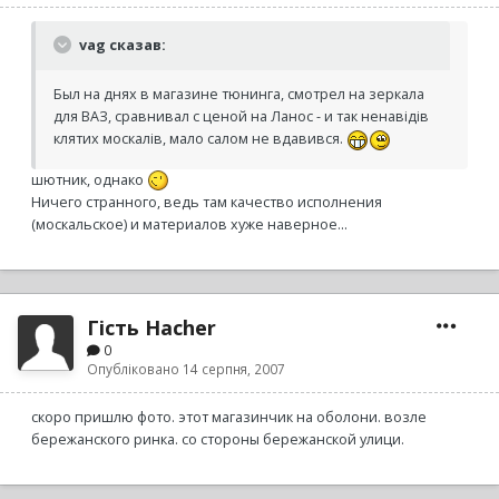
vag сказав:
Был на днях в магазине тюнинга, смотрел на зеркала
для ВАЗ, сравнивал с ценой на Ланос - и так ненавідів
клятих москалів, мало салом не вдавився.
шютник, однако
Ничего странного, ведь там качество исполнения
(москальское) и материалов хуже наверное...
Гість Hacher
0
Опубліковано
14 серпня, 2007
скоро пришлю фото. этот магазинчик на оболони. возле
бережанского ринка. со стороны бережанской улици.