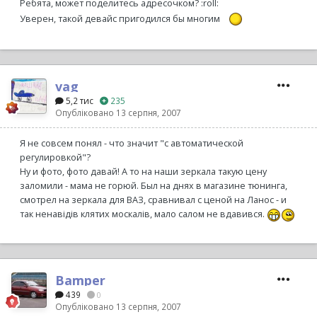
Ребята, может поделитесь адресочком? :roll:
Уверен, такой девайс пригодился бы многим
vag
5,2 тис
235
Опубліковано
13 серпня, 2007
Я не совсем понял - что значит "с автоматической
регулировкой"?
Ну и фото, фото давай! А то на наши зеркала такую цену
заломили - мама не горюй. Был на днях в магазине тюнинга,
смотрел на зеркала для ВАЗ, сравнивал с ценой на Ланос - и
так ненавідів клятих москалів, мало салом не вдавився.
Bamper
439
0
Опубліковано
13 серпня, 2007