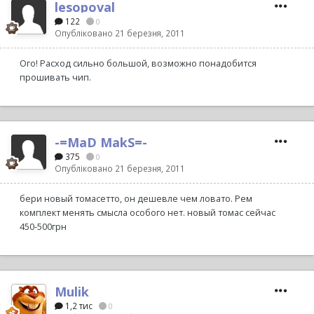
lesopoval
122
0
Опубліковано
21 березня, 2011
Ого! Расход сильно большой, возможно понадобится
прошивать чип.
-=MaD MakS=-
375
0
Опубліковано
21 березня, 2011
бери новый томасетто, он дешевле чем ловато. Рем
комплект менять смысла особого нет. новый томас сейчас
450-500грн
Mulik
1,2 тис
0