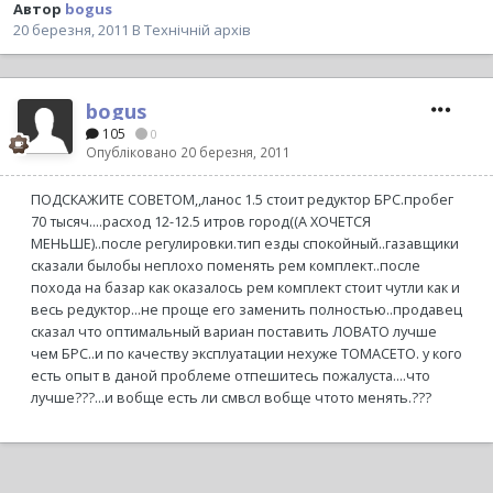
Автор
bogus
20 березня, 2011
В
Технічній архів
bogus
105
0
Опубліковано
20 березня, 2011
ПОДСКАЖИТЕ СОВЕТОМ,,ланос 1.5 стоит редуктор БРС.пробег
70 тысяч....расход 12-12.5 итров город((А ХОЧЕТСЯ
МЕНЬШЕ)..после регулировки.тип езды спокойный..газавщики
сказали былобы неплохо поменять рем комплект..после
похода на базар как оказалось рем комплект стоит чутли как и
весь редуктор...не проще его заменить полностью..продавец
сказал что оптимальный вариан поставить ЛОВАТО лучше
чем БРС..и по качеству эксплуатации нехуже ТОМАСЕТО. у кого
есть опыт в даной проблеме отпешитесь пожалуста....что
лучше???...и вобще есть ли смвсл вобще чтото менять.???