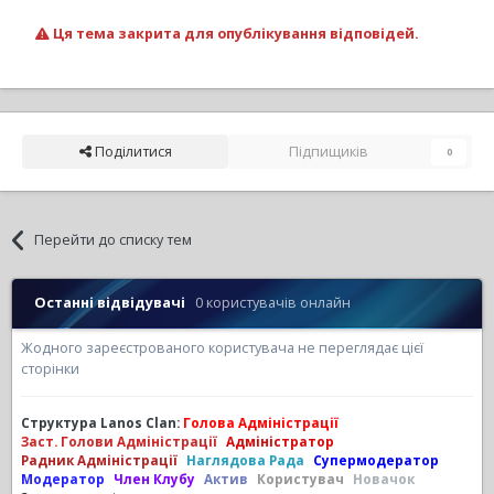
Ця тема закрита для опублікування відповідей.
Поділитися
Підпищиків
0
Перейти до списку тем
Останні відвідувачі
0 користувачів онлайн
Жодного зареєстрованого користувача не переглядає цієї
сторінки
Структура Lanos Clan:
Голова Адміністрації
Заст. Голови Адміністрації
Адміністратор
Радник Адміністрації
Наглядова Рада
Супермодератор
Модератор
Член Клубу
Актив
Користувач
Новачок