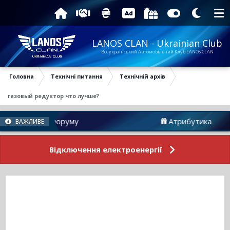
LANOS CLAN - Ukrainian Club
Всеукраїнський Автомобільний Клуб LANOS CLAN
Головна
Технічні питання
Технічній архів
газовый редуктор что лучше?
Новини Форуму
Атрибутика
ВАЖЛИВЕ
Відключення електроенергії