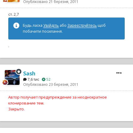
Опубліковано
21 березня, 2011
ст. 2,7
Будь ласка
Увійдіть
або
Зареєструйтесь
щоб
побачити посилання.
.
Sash
7,6 тис
52
Опубліковано
23 березня, 2011
Автор получает предупреждение за неоднократное
клонирование тем.
Закрыто.