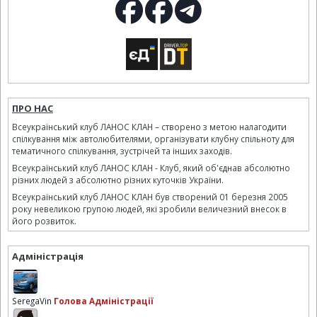
ПРО НАС
Всеукраїнський клуб ЛАНОС КЛАН – створено з метою налагодити
спілкування між автолюбителями, організувати клубну спільноту для
тематичного спілкування, зустрічей та інших заходів.
Всеукраїнський клуб ЛАНОС КЛАН - Клуб, який об'єднав абсолютно
різних людей з абсолютно різних куточків України.
Всеукраїнський клуб ЛАНОС КЛАН був створений 01 березня 2005
року невеликою групою людей, які зробили величезний внесок в
його розвиток.
Адміністрація
SeregaVin
Голова Адміністрації