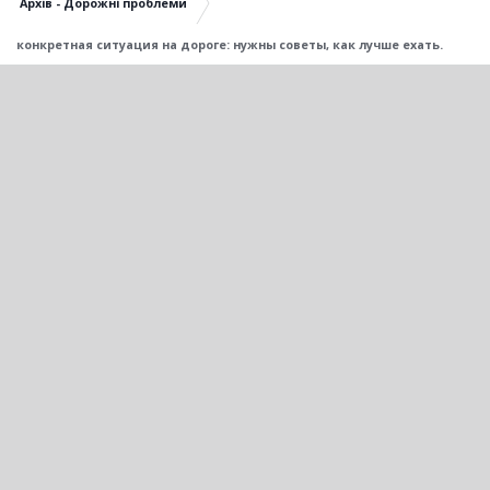
Архів - Дорожні проблеми
конкретная ситуация на дороге: нужны советы, как лучше ехать.