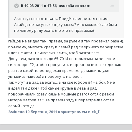
В 19.03.2011 в 17:56, asusa3a сказав:
А что тут посоветовать. Придётся мериться с этим.
А гайцы не пасут в конце участка? А то можно было бы и
по левому ряду ехать (но это не правилам).
гайцов не видел там (правда, за рулем я там проезжал раза 4).
по-моему, выехать сразу в левый ряд с верхнего перекрестка
идея не ахти - начнут сигналить, чтоб разгонялся.
Допустим, разгонюсь до 65-70. И по тормозам на зеленом
светофоре #2, чтобы пропустить встречных (вот сегодня как
раз там какой-то мопед ехал прямо, когда машины уже
умчались наверх) и повернуть налево...
так могут и в зад въехать... а на светофоре #1 - в бок. Я не
видел там даже чтоб самые крутые в левый ряд
поворачивали сразу, самые мощные разгояются с ревом
мотора метров за 50 в правом ряду и перестраиваются в
левый - это да.
Змінено
19 березня, 2011
користувачем nick_f