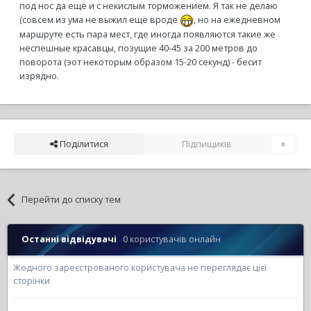
под нос да ещё и с некислым торможением. Я так не делаю
(совсем из ума не выжил ещё вроде
, но на ежедневном
маршруте есть пара мест, где иногда появляются такие же
неспешные красавцы, позущие 40-45 за 200 метров до
поворота (эот некоторым образом 15-20 секунд) - бесит
изрядно.
Поділитися
Підпищиків
0
Перейти до списку тем
Останні відвідувачі
0 користувачів онлайн
Жодного зареєстрованого користувача не переглядає цієї
сторінки