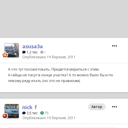
asusa3a
1,2 тис
0
Опубліковано
19 березня, 2011
А что тут посоветовать. Придётся мериться с этим.
А гайцы не пасут в конце участка? А то можно было бы и по
левому ряду ехать (но это не правилам).
nick_f
Автор
3,5 тис
75
Опубліковано
19 березня, 2011