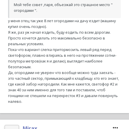
Мой тебе совет ,паря, объезжай это страшное место "
огородами ".
у меня отец так уже 8 лет огородами на дачу ездит (машину
купил очень поздно).
Я же, раз уж начал ездить, буду ездить по всем дорогам.
Просто хочется делать это максимально безопасно в
реальных условиях.
Пока что вариант слегка притормозить левый ряд перед
светофором, плавно втираясь в него на протяжении сотни-
полутора метров(как я и делаю), выглядит наиболее
безопасным.
Да, огородами не уверен что вообще можно туда заехать -
это частный сектор, примыкающий к кладбищу. кто его знает,
где какой забор нагородили. Как мне кажется, светофор #2 и
знак 40 за ним именно для того там и поставили, чтоб
гонщики не спешили на перекресток #3 и давали повернуть
налево.
Mirax