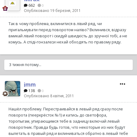
662
0
Опубліковано
19 березня, 2011
Так в чому проблема, вклинитися в лівий ряд, чи
пригальмувати перед поворотом наліво? Вклинився, відразу
вмикай лівий поворот і скидуй швидкість до зручної тобі, а не
комусь. А спіді-гонзалєси нехай обходять по правому ряду.
3 тижня потому...
jmm
138
0
Опубліковано
8 квітня, 2011
Нашёл проблему. Перестраивайся в левый ряд сразу после
поворота (пееркрёсток №1) и катись до светофора,
торопыгам, упирающимся тебе в задницу включай левый
поворотник. Правда будь готов, что некоторые из них будут
вылетать в правый ряд и вклиниваться обратно в левый тебе