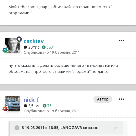
Мой тебе совет ,паря, объезжай это страшное место "
огородами ".
catkiev
20 тис
383
Опубліковано
19 березня, 2011
ну что сказать.... делать больше нечего - втискиватся или
объезжать.... третьего с нашими "людьми" не дано....
nick_f
Автор
3,5 тис
75
Опубліковано
19 березня, 2011
В 19.03.2011 в 18:55, LANOZAVR сказав: