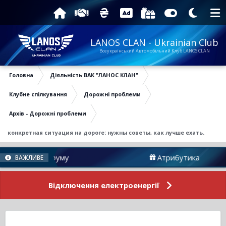
LANOS CLAN - Ukrainian Club
Всеукраїнський Автомобільний Клуб LANOS CLAN
Головна
Діяльність ВАК "ЛАНОС КЛАН"
Клубне спілкування
Дорожні проблеми
Архів - Дорожні проблеми
конкретная ситуация на дороге: нужны советы, как лучше ехать.
ини Форуму
Атрибутика
ВАЖЛИВЕ
Відключення електроенергії