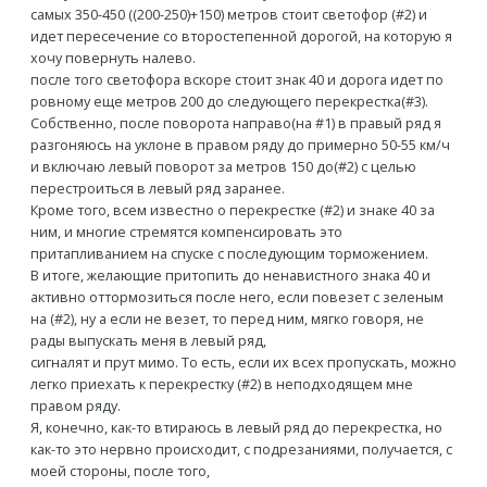
самых 350-450 ((200-250)+150) метров стоит светофор (#2) и
идет пересечение со второстепенной дорогой, на которую я
хочу повернуть налево.
после того светофора вскоре стоит знак 40 и дорога идет по
ровному еще метров 200 до следующего перекрестка(#3).
Собственно, после поворота направо(на #1) в правый ряд я
разгоняюсь на уклоне в правом ряду до примерно 50-55 км/ч
и включаю левый поворот за метров 150 до(#2) с целью
перестроиться в левый ряд заранее.
Кроме того, всем известно о перекрестке (#2) и знаке 40 за
ним, и многие стремятся компенсировать это
притапливанием на спуске с последующим торможением.
В итоге, желающие притопить до ненавистного знака 40 и
активно оттормозиться после него, если повезет с зеленым
на (#2), ну а если не везет, то перед ним, мягко говоря, не
рады выпускать меня в левый ряд,
сигналят и прут мимо. То есть, если их всех пропускать, можно
легко приехать к перекрестку (#2) в неподходящем мне
правом ряду.
Я, конечно, как-то втираюсь в левый ряд до перекрестка, но
как-то это нервно происходит, с подрезаниями, получается, с
моей стороны, после того,