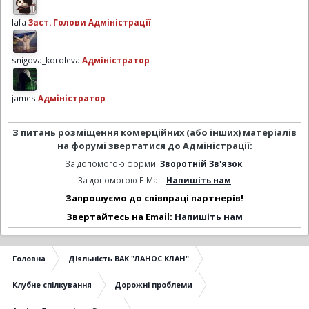
lafa
Заст. Голови Адміністрації
snigova_koroleva
Адміністратор
james
Адміністратор
З питань розміщення комерційних (або інших) матеріалів
на форумі звертатися до Адміністрації:
За допомогою форми:
Зворотній Зв'язок
.
За допомогою E-Mail:
Напишіть нам
Запрошуємо до співпраці партнерів!
Звертайтесь на Email:
Напишіть нам
Головна
Діяльність ВАК "ЛАНОС КЛАН"
Клубне спілкування
Дорожні проблеми