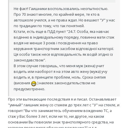
Не факт! Гаишники воспользовались неопытностью.
Про 70 знают многие, по крайней мере, те кто в
автошколе учился, а не права ждал. Но вешают "У" у нас
по традиции по тому, что так понятней.
Кстати, есть еще в ПДД пункт "24.7. Особа, яка навчає
водінню в індивідуальному порядку, повинна мати стаж
водія не менше 3 років і посвідчення на право
керування транспортним засобом відповідної категорії.
Ця особа також несе відповідальність як водій згідно із
законодавством".
В этом случае говоришь, что меня муж (жена) учит
водить или наоборот я на этом авто жену (мужа) учу
водить и, в принципе проблем, ноль. Срока снятия
(висения
) наклеек законодательством не
предусмотренно.
Про эти вытекающие последствия я и писал. Останавливает
"умный" гаишник жену со стажем до трех лет с "У" на стекле, и
говорит:"Вы что занимаетесь обучением вождению ТС, а
стаж у Вас более 3 лет, если ни то, ни другое, на каком
основании Вы повесили знак трансполярного средства, на
котором проводится обучение вождению?" и т.д.