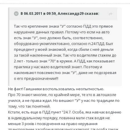
В 06.03.2011 в 09:59, Александр29 сказав:
Так что крепление знака "У" согласно ПДД это прямое
нарушение данных правил. Потому что если на авто
есть знак "У", оно должно быть, соответственно,
оборудовано-укомплектовано, согласно п.24 ПДД. Был
прецедент у моей знакомой, когда сбили с неё деньги
за такой наклеенный знак. Так что водителям стажем до
2 лет - только знак "70" в кружке. А ПДД, как показывает
практика у нас мало водителей знает. Поэтому и
наклеивают повсеместно знак "У", даже не подозревая
о его предназначении!!!
Не факт! Гаишники воспользовались неопытностью.
Про 70 знают многие, по крайней мере, те кто в автошколе
учился, а не права ждал. Но вешают "У" у нас по традиции по
тому, что так понятней.
Кстати, есть еще в ПДД пункт "24.7. Особа, яка навчає водінню
в індивідуальному порядку, повинна мати стаж водія не
менше 3 років і посвідчення на право керування
транспортним засобом відповідної категорії. Ця особа також