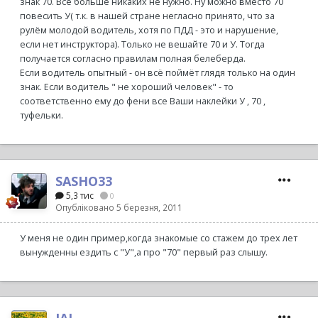
знак 70. Всё больше никаких не нужно. Ну можно вместо 70
повесить У( т.к. в нашей стране негласно принято, что за
рулём молодой водитель, хотя по ПДД - это и нарушение,
если нет инструктора). Только не вешайте 70 и У. Тогда
получается согласно правилам полная белеберда.
Если водитель опытный - он всё поймёт глядя только на один
знак. Если водитель " не хороший человек" - то
соответственно ему до фени все Ваши наклейки У , 70 ,
туфельки.
SASHO33
5,3 тис
0
Опубліковано
5 березня, 2011
У меня не один пример,когда знакомые со стажем до трех лет
вынужденны ездить с "У",а про "70" первый раз слышу.