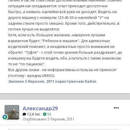
Лично я бы, не советовал дополнительные наклейки. Обычно
ситуация как складывается: опыт приходит достаточно
быстро, а снимать наклейки всё руки не доходят. Видеть на
дороге машину с номером 123-45 ХХ и наклейкой "У" на
заднем стекле просто смешно. Кроме того, действительно, в
потоке лучше не выделятся.
Хотя, если есть большое желание, наверное лучшим
вариантом будет: "Ребенок в машине". Для адекватных
водителей поможет, а неадекватные просто внимания не
обратят. "Туфля" - с этой точки зрения больше раздражает, да
и машину вы будете водить оба, а кататься с таким знаком как
то не "по пацански".
Все другие знаки - не информативны и пользы не приносят
(поэтому - вредны ИМХО).
Змінено
5 березня, 2011
користувачем Radon
Александр29
12,4 тис
59
Опубліковано
5 березня, 2011