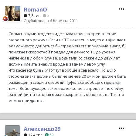
RomanO
7,8 тис
0
Опубліковано
6 березня, 2011
Согласно админкодекса идет наказание за превышение
скоростного режима. Если на ТС наклеен знак, то он а)не дает
возможности двигаться быстрее чем стационарные знаки, б)
понижает скоростной предел для данного ТС до уровня
наклейки в любом случае. Водители со стажем до двух лет
должны клеить знак 70 вроде в заднем левом углу.
Что касается буквы У тот тут вообще всевесело. По ДСТУ
сторона знака должны быть не менее 20 см,и он должен быть
размещен и сзади и спереди. Туфелька вообще отдельная
тема. Действующее законодательство запрещает поклейку
разной фигни которая может закрывать обзорность. Так что
можно придраться.
Александр29
12,4 тис
59