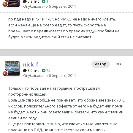
5,9 тис
1
Опубліковано
6 березня, 2011
по пдд надо и "У" и "70". но ИМХО не надо ничего клеить.
если жена ещё не смело ездит, то пусть скорость не
превышает и передвигается по правому ряду - проблем не
будет. менты водительский стаж не считают.
nick_f
Автор
3,5 тис
75
Опубліковано
6 березня, 2011
Только что побывал на авторынке, поспрашивал
посторонних людей.
Большинство вообще не понимает, что обозначает знак 70. С
их слов, положительного эффекта от него не будет или почти
не будет. А вот У они советовали и сказали, что сами с такими
ездили по году.
Еще раз повторюсь: я знаю, что клеить У мне или жене не
положено по ПДД, но многие клеят на свои машины.