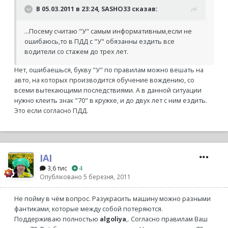
В 05.03.2011 в 23:24, SASHO33 сказав:
...Посему считаю "У" самым информативным,если не
ошибаюсь,то в ПДД с "У" обязанны ездить все
водители со стажем до трех лет.
Нет, ошибаешься, букву "У" по правилам можно вешать на
авто, на которых производится обучение вождению, со
всеми вытекающими последствиями. А в данной ситуации
нужно клеить знак "70" в кружке, и до двух лет с ним ездить.
Это если согласно ПДД.
JAJ
3,6 тис
4
Опубліковано
5 березня, 2011
Не пойму в чём вопрос. Разукрасить машину можно разными
фантиками, которые между собой потеряются.
Поддерживаю полностью
algoliya
,. Согласно правилам Ваш