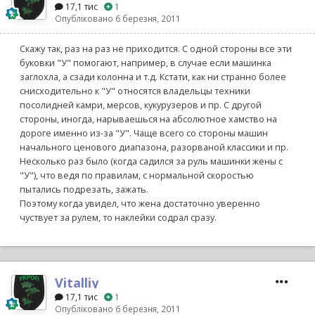
17,1 тис
1
Опубліковано
6 березня, 2011
Скажу так, раз на раз не приходится. С одной стороны все эти
буковки "У" помогают, например, в случае если машинка
заглохла, а сзади колонна и т.д. Кстати, как ни странно более
снисходительно к "У" относятся владельцы техники
посолидней камри, мерсов, кукурузеров и пр. С другой
стороны, иногда, нарываешься на абсолютное хамство на
дороге именно из-за "У". Чаще всего со стороны машин
начального ценового диапазона, разорваной классики и пр.
Несколько раз было (когда садился за руль машинки жены с
"У"), что ведя по правилам, с нормальной скоростью
пытались подрезать, зажать.
Поэтому когда увидел, что жена достаточно уверенно
чуствует за рулем, то наклейки содрал сразу.
Vitalliy
17,1 тис
1
Опубліковано
6 березня, 2011