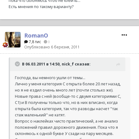
пока что склоняюсь чтоб не клеить...
Есть мнения по такому варианту?
RomanO
7,8 тис
0
Опубліковано
6 березня, 2011
В 06.03.2011 в 14:50, nick_f сказав:
Господа, вы немного ушли от темы...
Лично у меня категория С открыта более 20 лет назад,
но я не ездил очень много лет (почти столько же).
Новые права с ней (вообще-то с двумя категориями С,
С1) и B получены только что, но в них вписано, когда
открыта была категория, так что разводы насчет "так
стаж маленький" не катят.
Вопрос о наклейках чисто практический, а не анализ
положений правил дорожного движения. Пока что я
склоняюсь к одной букве У сзади на пару месяцев.