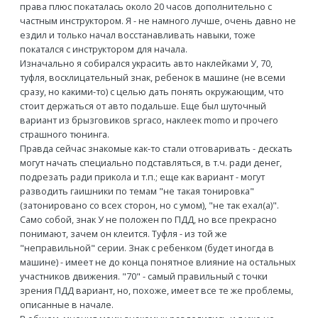
права плюс покаталась около 20 часов дополнительно с
частным инструктором. Я - не намного лучше, очень давно не
ездил и только начал восстанавливать навыки, тоже
покатался с инструктором для начала.
Изначально я собирался украсить авто наклейками У, 70,
туфля, восклицательный знак, ребенок в машине (не всеми
сразу, но какими-то) с целью дать понять окружающим, что
стоит держаться от авто подальше. Еще был шуточный
вариант из брызговиков spraco, наклеек momo и прочего
страшного тюнинга.
Правда сейчас знакомые как-то стали отговаривать - дескать
могут начать специально подставляться, в т.ч. ради денег,
подрезать ради прикола и т.п.; еще как вариант - могут
разводить гаишники по темам "не такая тонировка"
(затонировано со всех сторон, но с умом), "не так ехал(а)".
Само собой, знак У не положен по ПДД, но все прекрасно
понимают, зачем он клеится. Туфля - из той же
"неправильной" серии. Знак с ребенком (будет иногда в
машине) - имеет не до конца понятное влияние на остальных
участников движения. "70" - самый правильный с точки
зрения ПДД вариант, но, похоже, имеет все те же проблемы,
описанные в начале.