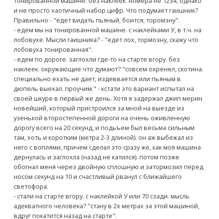
тонированной машине. без наклеек. номера не 1234, однако
и не просто хаотичный набор цифр. Что подумает гаишник?
Правильно - "едет видать пьяный, боится, торомзну".
- едем мы на тонированной машине. с наклейками У, в т.ч. на
лобовухе. Мысли гаишника? - "едет лох, тормозну, скажу что
лобовуха тонированная".
- едем по дороге. заглохли где-то на старте вгору. без
наклеек. окружающие что думают? "совсем охренел, скотина.
специально ехать не дает, издеввается или пьяным в
дюпель выехал. проучим." - кстати это вариант испытал на
своей шкуре в первый же день. Хотя я задержал джип мерин
новейший, который пристроился за мной на выезде из
узенькой второстепенной дороги на очень оживленную
дорогу всего на 20 секунд, и подьъем был весьма сильным
там, хоть и коротким (метра 2-3 длиной). он аж выбежал из
него с воплями, причем сделал это сразу же, как моя машина
дернулась и заглохла (назад не катился). потом позже
обогнал меня через двойную сплошную и затормозил перед
носом секунд на 10 и счастливый рванул с ближайшего
светофора.
- стали на старте вгору. с наклейкой У или 70 сзади. мысль
адекватного человека? "стану в 2х метрах за этой машиной,
вдруг покатится назад на старте".