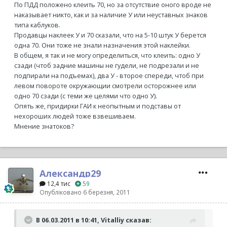
По ПДД положено клеить 70, но за отсутствие оного вроде не
наказывает никто, как и за наличие У или неуставных знаков
типа каблуков.
Продавцы наклеек У и 70 сказали, что на 5-10 штук У берется
одна 70. Они тоже не знали назначения этой наклейки.
В общем, я так и не могу определиться, что клеить: одно У
сзади (чтоб задние машины не гудели, не подрезали и не
подпирали на подъемах), два У - второе спереди, чтоб при
левом повороте окружающии смотрели осторожнее или
одно 70 сзади (с теми же целями что одно У).
Опять же, придирки ГАИ к неопытным и подставы от
нехороших людей тоже взвешиваем.
Мнение знатоков?
Александр29
12,4 тис
59
Опубліковано
6 березня, 2011
В 06.03.2011 в 10:41, Vitalliy сказав: