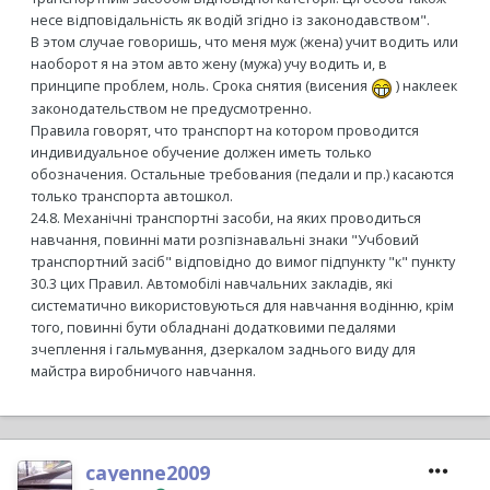
несе відповідальність як водій згідно із законодавством".
В этом случае говоришь, что меня муж (жена) учит водить или
наоборот я на этом авто жену (мужа) учу водить и, в
принципе проблем, ноль. Срока снятия (висения
) наклеек
законодательством не предусмотренно.
Правила говорят, что транспорт на котором проводится
индивидуальное обучение должен иметь только
обозначения. Остальные требования (педали и пр.) касаются
только транспорта автошкол.
24.8. Механічні транспортні засоби, на яких проводиться
навчання, повинні мати розпізнавальні знаки "Учбовий
транспортний засіб" відповідно до вимог підпункту "к" пункту
30.3 цих Правил. Автомобілі навчальних закладів, які
систематично використовуються для навчання водінню, крім
того, повинні бути обладнані додатковими педалями
зчеплення і гальмування, дзеркалом заднього виду для
майстра виробничого навчання.
cayenne2009