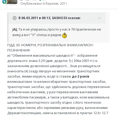
Опубліковано
6 березня, 2011
В 06.03.2011 в 00:13, SASHO33 сказав:
JAJ
, Та я не упираюсь,просто у нас я 70 практически не
вижу,а вот "У" сплош и рядом.
ПДД: 30. НОМЕРНІ, РОЗПІЗНАВАЛЬНІ ЗНАКИ,НАПИСИ І
ПОЗНАЧЕННЯ:
и) "Обмеження максимальної швидкості" - зображення
дорожнього знака 3.29 (див. додаток 1) ( 306а-2001-п ) із
зазначенням дозволеної швидкості... Знак розміщується
(наноситься) ззаду ліворуч на механічних транспортних
засобах, якими керують водії із стажем
до 2 років
великовагових та великогабаритних транспортних засобах,
транспортних засобах, що здійснюють дорожнє перевезення
небезпечних вантажів, у разі перевезення вантажним
автомобілем пасажирів, а також у випадках, коли максимальна
швидкість транспортного засобу згідно з його технічною
характеристикою або окремими умовами руху, визначеними
Державтоінспекцією, нижча встановленої в пунктах 12.6 і 12.7