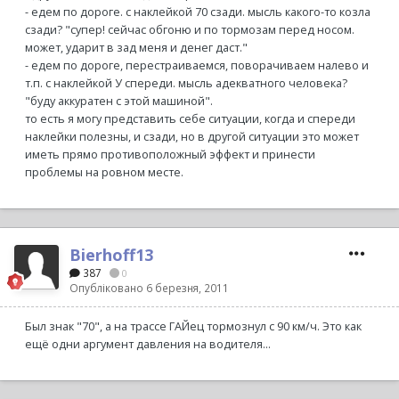
- едем по дороге. с наклейкой 70 сзади. мысль какого-то козла
сзади? "супер! сейчас обгоню и по тормозам перед носом.
может, ударит в зад меня и денег даст."
- едем по дороге, перестраиваемся, поворачиваем налево и
т.п. с наклейкой У спереди. мысль адекватного человека?
"буду аккуратен с этой машиной".
то есть я могу представить себе ситуации, когда и спереди
наклейки полезны, и сзади, но в другой ситуации это может
иметь прямо противоположный эффект и принести
проблемы на ровном месте.
Bierhoff13
387
0
Опубліковано
6 березня, 2011
Был знак "70", а на трассе ГАЙец тормознул с 90 км/ч. Это как
ещё одни аргумент давления на водителя...