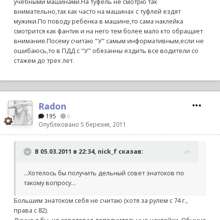
учебными машинами.На туфель не смотрю так
внимательно,так как часто на машинах с туфлей ездят
мужики.По поводу ребенка в машине,то сама наклейка
смотрится как фантик и на него тем более мало кто обращает
внимание.Посему считаю "У" самым информативным,если не
ошибаюсь,то в ПДД с "У" обязанны ездить все водители со
стажем до трех лет.
Radon
195
0
Опубліковано
5 березня, 2011
В 05.03.2011 в 22:34, nick_f сказав:
...Хотелось бы получить дельный совет знатоков по
такому вопросу...
Большим знатоком себя не считаю (хотя за рулем с 74 г.,
права с 82).