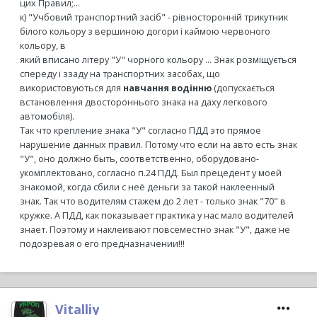
цих Правил;...
к) "Учбовий транспортний засіб" - рівносторонній трикутник
білого кольору з вершиною догори і каймою червоного
кольору, в
який вписано літеру "У" чорного кольору ... Знак розміщується
спереду і ззаду на транспортних засобах, що
використовуються для
навчання водінню
(допускається
встановлення двостороннього знака на даху легкового
автомобіля).
Так что крепление знака "У" согласно ПДД это прямое
нарушение данных правил. Потому что если на авто есть знак
"У", оно должно быть, соответственно, оборудовано-
укомплектовано, согласно п.24 ПДД. Был прецедент у моей
знакомой, когда сбили с неё деньги за такой наклеенный
знак. Так что водителям стажем до 2 лет - только знак "70" в
кружке. А ПДД, как показывает практика у нас мало водителей
знает. Поэтому и наклеивают повсеместно знак "У", даже не
подозревая о его предназначении!!!
Vitalliy