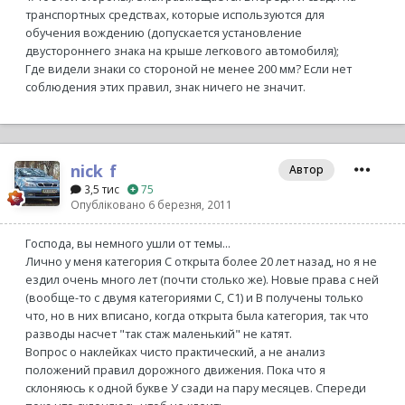
транспортных средствах, которые используются для
обучения вождению (допускается установление
двустороннего знака на крыше легкового автомобиля);
Где видели знаки со стороной не менее 200 мм? Если нет
соблюдения этих правил, знак ничего не значит.
nick_f
Автор
3,5 тис
75
Опубліковано
6 березня, 2011
Господа, вы немного ушли от темы...
Лично у меня категория С открыта более 20 лет назад, но я не
ездил очень много лет (почти столько же). Новые права с ней
(вообще-то с двумя категориями С, С1) и B получены только
что, но в них вписано, когда открыта была категория, так что
разводы насчет "так стаж маленький" не катят.
Вопрос о наклейках чисто практический, а не анализ
положений правил дорожного движения. Пока что я
склоняюсь к одной букве У сзади на пару месяцев. Спереди