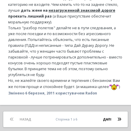
категорию не входите. Чем клеить что-то на заднее стекло,
лучше
дать
жене на
незагруженной знакомой дороге
проехать
лишний раз
(а Ваше присутствие обеспечит
моральную поддержку).
Только "разбор полетов" делайте не в пути следования, а
уже после поездки и по возможности без агрессивного
давления. Попытайтесь объяснить, что есть писанные
правила (ПДД) и неписанные - типа Дай Дураку Дорогу. Не
забывайте, что у женщин часто бывают проблемы с
парковкой - лучше потренироваться дополнительно - вместо
конусов очень хорошо подходят пустые пластиковые
бутылки. В принципе тема не об этом, поэтому сильно
углубляться не буду.
Но, не жалейте своего времени и терпения с бензином: Вам
же потом проще и спокойнее будет. (и машинка целее
)
Змінено
6 березня, 2011
користувачем Radon
НАЗАД
Сторінка 1 з 6
ДАЛІ