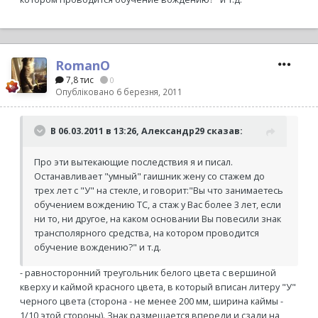
RomanO
7,8 тис
0
Опубліковано
6 березня, 2011
В 06.03.2011 в 13:26, Александр29 сказав:
Про эти вытекающие последствия я и писал.
Останавливает "умный" гаишник жену со стажем до
трех лет с "У" на стекле, и говорит:"Вы что занимаетесь
обучением вождению ТС, а стаж у Вас более 3 лет, если
ни то, ни другое, на каком основании Вы повесили знак
трансполярного средства, на котором проводится
обучение вождению?" и т.д.
- равносторонний треугольник белого цвета с вершиной
кверху и каймой красного цвета, в который вписан литеру "У"
черного цвета (сторона - не менее 200 мм, ширина каймы -
1/10 этой стороны). Знак размещается впереди и сзади на