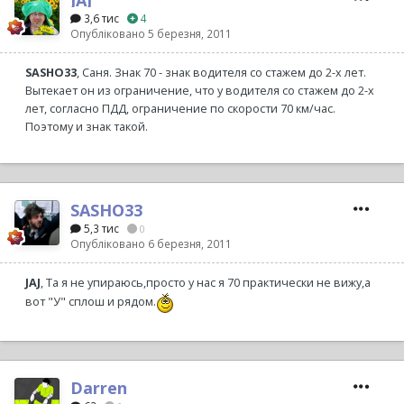
JAJ
3,6 тис
4
Опубліковано
5 березня, 2011
SASHO33
, Саня. Знак 70 - знак водителя со стажем до 2-х лет.
Вытекает он из ограничение, что у водителя со стажем до 2-х
лет, согласно ПДД, ограничение по скорости 70 км/час.
Поэтому и знак такой.
SASHO33
5,3 тис
0
Опубліковано
6 березня, 2011
JAJ
, Та я не упираюсь,просто у нас я 70 практически не вижу,а
вот "У" сплош и рядом.
Darren