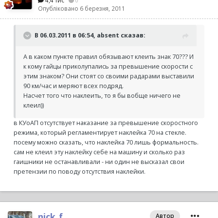
4,4 тис
0
Опубліковано
6 березня, 2011
В 06.03.2011 в 06:54, absent сказав:
А в каком пункте правил обязывают клеить знак 70??? И
к кому гайцы приколупались за превышение скорости с
этим знаком? Они стоят со своими радарами выставили
90 км/час и меряют всех подряд.
Насчет того что наклеить, то я бы вобще ничего не
клеил))
в КУоАП отсутствует наказание за превышение скоростного
режима, который регламентирует наклейка 70 на стекле.
посему можно сказать, что наклейка 70 лишь формальность.
сам не клеил эту наклейку себе на машину и сколько раз
гаишники не останавливали - ни один не высказал свои
претензии по поводу отсутствия наклейки.
nick_f
Автор