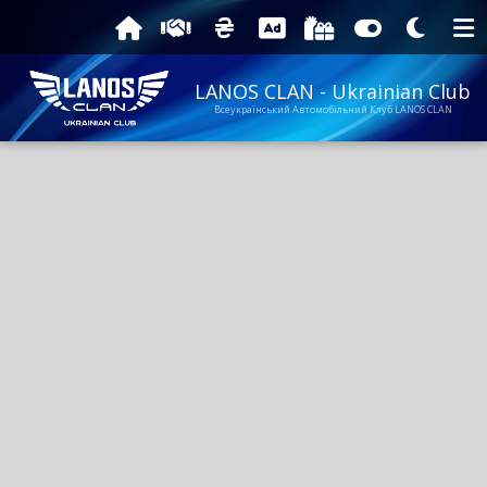
LANOS CLAN - Ukrainian Club
Всеукраїнський Автомобільний Клуб LANOS CLAN