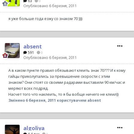
63
0
Опубліковано
6 березня, 2011
я уже больше года езжу со знаком 70 ))))
absent
591
0
Опубліковано
6 березня, 2011
А в каком пункте правил обязывают клеить знак 70??? И к кому
гайцы приколупались за превышение скорости с этим
знаком? Они стоят со своими радарами выставили 90 км/час и
меряют всех подряд.
Насчет того что наклеить, то я бы вобще ничего не клеил))
Змінено
6 березня, 2011
користувачем absent
algoliya