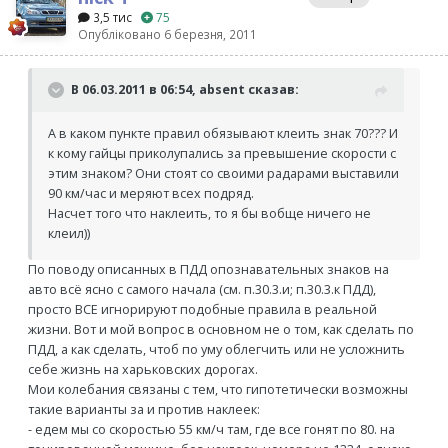
3,5 тис
75
Опубліковано
6 березня, 2011
В 06.03.2011 в 06:54, absent сказав:
А в каком пункте правил обязывают клеить знак 70??? И
к кому гайцы приколупались за превышение скорости с
этим знаком? Они стоят со своими радарами выставили
90 км/час и меряют всех подряд.
Насчет того что наклеить, то я бы вобще ничего не
клеил))
По поводу описанных в ПДД опознавательных знаков на
авто всё ясно с самого начала (см. п.30.3.и; п.30.3.к ПДД),
просто ВСЕ игнорируют подобные правила в реальной
жизни. Вот и мой вопрос в основном не о том, как сделать по
ПДД, а как сделать, чтоб по уму облегчить или не усложнить
себе жизнь на харьковских дорогах.
Мои колебания связаны с тем, что гипотетически возможны
такие варианты за и против наклеек:
- едем мы со скоростью 55 км/ч там, где все гонят по 80. на