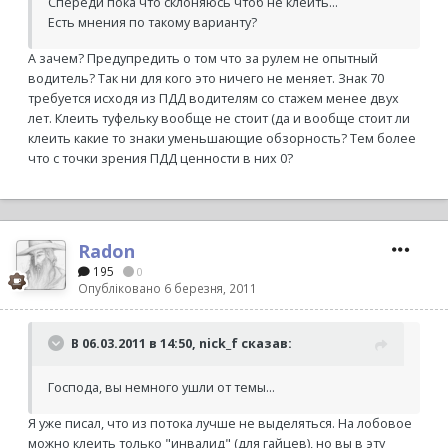
Спереди пока что склоняюсь чтоб не клеить...
Есть мнения по такому варианту?
А зачем? Предупредить о том что за рулем не опытный
водитель? Так ни для кого это ничего не меняет. Знак 70
требуется исходя из ПДД водителям со стажем менее двух
лет. Клеить туфельку вообще не стоит (да и вообще стоит ли
клеить какие то знаки уменьшающие обзорность? Тем более
что с точки зрения ПДД ценности в них 0?
Radon
195
0
Опубліковано
6 березня, 2011
В 06.03.2011 в 14:50, nick_f сказав:
Господа, вы немного ушли от темы...
Я уже писал, что из потока лучше не выделяться. На лобовое
можно клеить только "инвалид" (для гайцев), но вы в эту