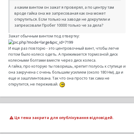
а каким винтом он зажат я проверял, а по центру там
вроде гайка она же запресованая как она может
открутиться. Если только на заводе не докрутили и
запреасовали Пробег 10000 только че за дела?
Зажат обычным винтом под отвертку:
И еще раз повторю - это центровочный винт, чтобы легче
потом было колесо одеть. А прижимается тормозной диск
колесными болтами вместе через диск колеса.
А гайка, про которую ты говоришь, крепит полуось к ступице и
она закручена с очень большим усилием (около 180 Нм), да и
еще и зашплинтована. Так что она просто так сама не
открутится, не переживай.
Ця тема закрита для опублікування відповідей.