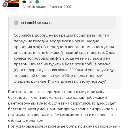
107
1
Опубліковано
12 липня, 2007
artem56 сказав:
Собрался в дорогу, ну вот решил посмотреть как там
передние колодки, вроде все в норме. Заодно
проверил люфт. У переднего левого тормозного диска
он есть хоть и не большой, правый сидит мертво. Одел
колеса попробовал люфта вроде нет и на левом и на
правом. Ничего не гудит не воет. это вообще опасно?
(просто дорога дальняя около 3000км). И еще когда еду с
небольшой скорость где то 50км с лева с переди
слышено цоканье. Кто че думает по этому поводу?
При снятых колесах передние тормозные диски могут
болтаться, т.к. они держатся только одним небольшим
центровочным винтом. Если винт открутился, то диск будет
болтаться. Хотя у меня они так приржавели или прикипели к
ступицам, что держались без всяких винтов и их пришлось
отбивать молотком.
При установке колеса колесные болты прижимают колесный и