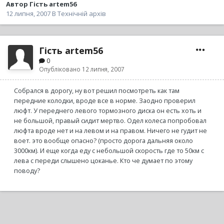
Автор
Гість artem56
12 липня, 2007
В
Технічній архів
Гість artem56
0
Опубліковано
12 липня, 2007
Собрался в дорогу, ну вот решил посмотреть как там
передние колодки, вроде все в норме. Заодно проверил
люфт. У переднего левого тормозного диска он есть хоть и
не большой, правый сидит мертво. Одел колеса попробовал
люфта вроде нет и на левом и на правом. Ничего не гудит не
воет. это вообще опасно? (просто дорога дальняя около
3000км). И еще когда еду с небольшой скорость где то 50км с
лева с переди слышено цоканье. Кто че думает по этому
поводу?