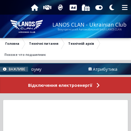
LANOS CLAN - Ukrainian Club
Всеукраїнський Автомобільний Клуб LANOS CLAN
Головна
Технічні питання
Технічній архів
Похоже что подшипник
овини Форуму
Атрибутика
ВАЖЛИВЕ
Відключення електроенергії