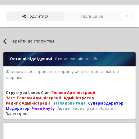
Поділитися
Підпищиків
0
Перейти до списку тем
Останні відвідувачі
0 користувачів онлайн
Жодного зареєстрованого користувача не переглядає цієї
сторінки
Структура Lanos Clan:
Голова Адміністрації
Заст. Голови Адміністрації
Адміністратор
Радник Адміністрації
Наглядова Рада
Супермодератор
Модератор
Член Клубу
Актив
Користувач
Новачок
Зареєстровані