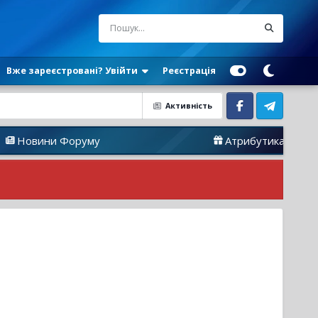
Вже зареєстровані? Увійти
Реєстрація
Активність
Facebook
Telegram
и Форуму
Атрибутика