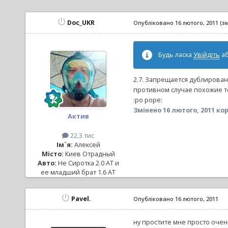
Doc_UKR
Опубліковано
16 лютого, 2011
(з
Будь ласка
Увійдіть
а
2.7. Запрещается дублирован
противном случае похожие те
:po pope:
Змінено
16 лютого, 2011
кор
Актив
22,3 тис
Ім`я:
Алексей
Місто:
Киев Отрадный
Авто:
Не Сиротка 2.0 АТ и
ее младший брат 1.6 АТ
Pavel.
Опубліковано
16 лютого, 2011
ну простите мне просто очень 