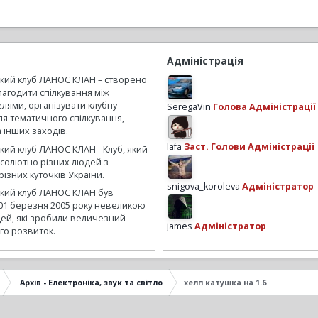
Адміністрація
ький клуб ЛАНОС КЛАН – створено
лагодити спілкування між
лями, організувати клубну
SeregaVin
Голова Адміністрації
ля тематичного спілкування,
а інших заходів.
lafa
Заст. Голови Адміністрації
кий клуб ЛАНОС КЛАН - Клуб, який
бсолютно різних людей з
ізних куточків України.
snigova_koroleva
Адміністратор
ький клуб ЛАНОС КЛАН був
01 березня 2005 року невеликою
ей, які зробили величезний
james
Адміністратор
го розвиток.
Архів - Електроніка, звук та світло
хелп катушка на 1.6