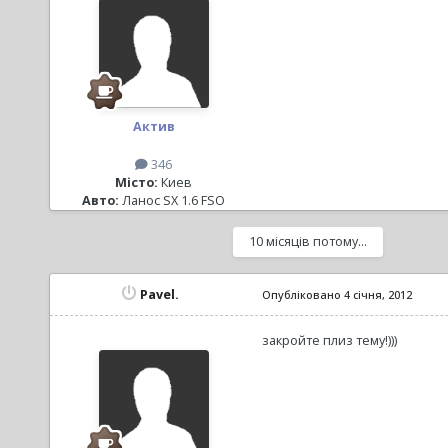
Актив
346
Місто:
Киев
Авто:
Ланос SX 1.6 FSO
10 місяців потому...
Pavel.
Опубліковано
4 січня, 2012
закройте плиз тему!)))