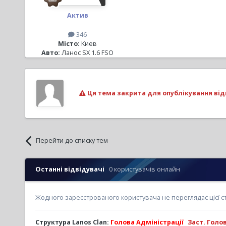
Актив
346
Місто:
Киев
Авто:
Ланос SX 1.6 FSO
Ця тема закрита для опублікування від
Перейти до списку тем
Останні відвідувачі
0 користувачів онлайн
Жодного зареєстрованого користувача не переглядає цієї с
Структура Lanos Clan:
Голова Адміністрації
Заст. Голо