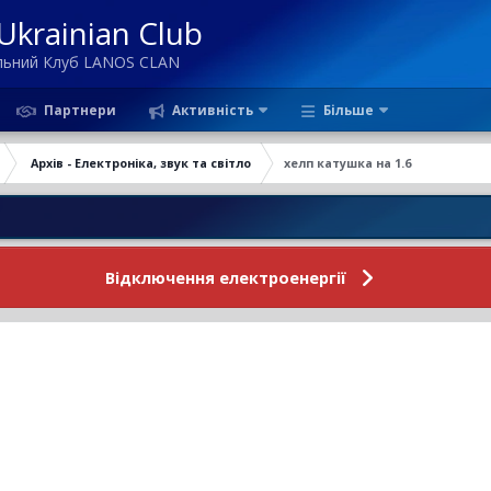
krainian Club
ільний Клуб LANOS CLAN
Партнери
Активність
Більше
Архів - Електроніка, звук та світло
хелп катушка на 1.6
Новин
Відключення електроенергії