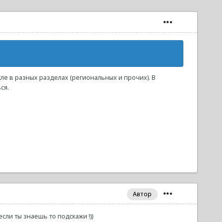
ле в разных разделах (региональных и прочих). В
ся.
Автор
 если ты знаешь то подскажи !))