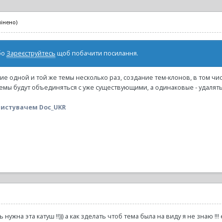
мінено)
бо
Зареєструйтесь
щоб побачити посилання.
ие одной и той же темы несколько раз, создание тем-клонов, в том чис
мы будут объединяться с уже существующими, а одинаковые - удалять
истувачем Doc_UKR
нужна эта катуш !!))) а как зделать чтоб тема была на виду я не знаю !!!