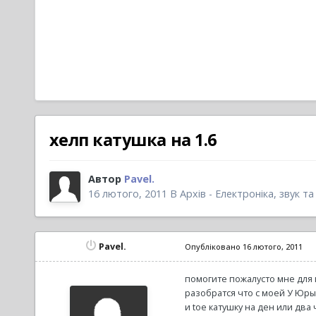
хелп катушка на 1.6
Автор
Pavel.
16 лютого, 2011
В
Архів - Електроніка, звук та
Pavel.
Опубліковано
16 лютого, 2011
помогите пожалусто мне для п
разобратся что с моей У Юры 
и toe катушку на ден или два 