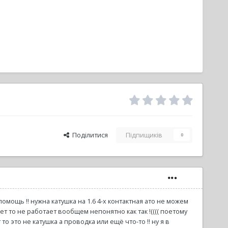
Поділитися
Підпищиків
0
омощь !! нужна катушка на 1.6 4-х контактная ато не можем
т то не работает вообщем непонятно как так !(((( поетому
то это не катушка а проводка или ещё что-то !! ну я в