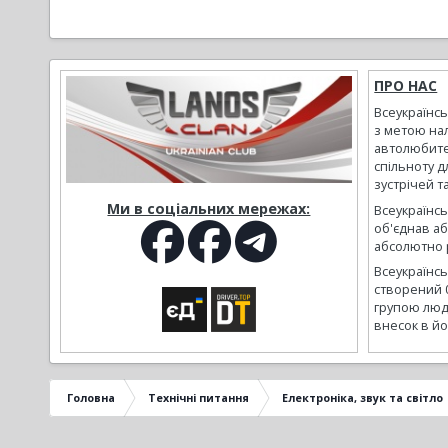
ПРО НАС
Всеукраїнс
з метою на
автолюбите
спільноту д
зустрічей т
Ми в соціальних мережах:
Всеукраїнсь
об'єднав а
абсолютно р
Всеукраїнс
створений 
групою люд
внесок в йо
Головна
Технічні питання
Електроніка, звук та світло