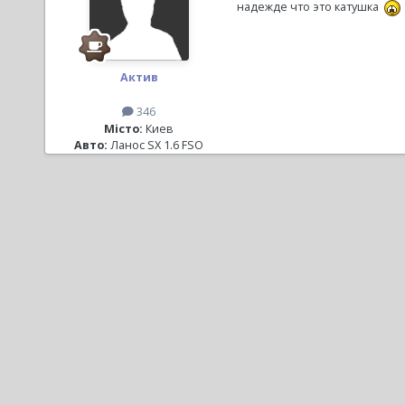
надежде что это катушка
Актив
346
Місто:
Киев
Авто:
Ланос SX 1.6 FSO