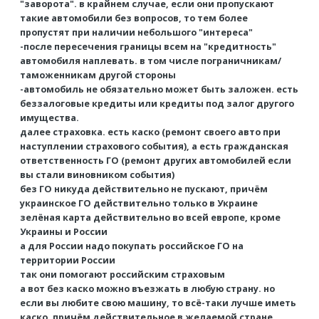
"заворота". в крайнем случае, если они пропускают
такие автомобили без вопросов, то тем более
пропустят при наличии небольшого "интереса"
-после пересечения границы всем на "кредитность"
автомобиля наплевать. в том числе пограничникам/
таможенникам другой стороны
-автомобиль не обязательно может быть заложен. есть
беззалоговые кредиты или кредиты под залог другого
имущества.
далее страховка. есть каско (ремонт своего авто при
наступлении страхового события), а есть гражданская
ответственность ГО (ремонт других автомобилей если
вы стали виновником события)
без ГО никуда действительно не пускают, причём
украинское ГО действительно только в Украине
зелёная карта действительно во всей европе, кроме
Украины и России
а для России надо покупать российское ГО на
территории России
так они помогают российским страховым
а вот без каско можно въезжать в любую страну. но
если вы любите свою машину, то всё-таки лучше иметь
каско, причём действительное в желаемой стране