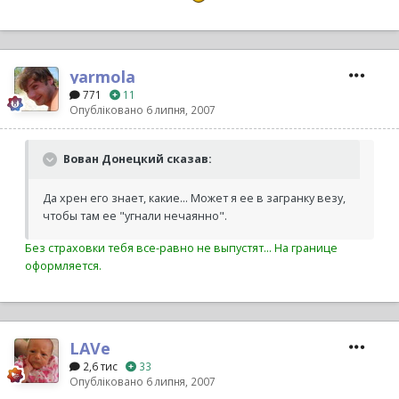
yarmola
771
11
Опубліковано
6 липня, 2007
Вован Донецкий сказав:
Да хрен его знает, какие... Может я ее в загранку везу,
чтобы там ее "угнали нечаянно".
Без страховки тебя все-равно не выпустят... На границе
оформляется.
LAVe
2,6 тис
33
Опубліковано
6 липня, 2007