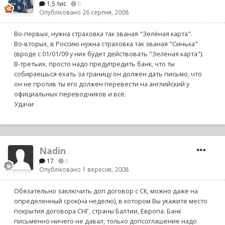
1,5 тис
0
Опубліковано
26 серпня, 2008
Во-первых, нужна страховка так званая "Зелёная карта".
Во-вторых, в Россию нужна страховка так званая "Синька"
(вроде с 01/01/09 у них будет действовать "Зелёная карта").
В-третьих, просто надо предупредить банк, что ты
собираешься ехать за границу он должен дать письмо, что
он не против ты его должен перевести на английский у
официальных переводчиков и всё.
Удачи
Nadin
17
0
Опубліковано
1 вересня, 2008
Обязательно заключить доп договор с СК, можно даже на
определенный срок(на неделю), в котором Вы укажите место
покрытия договора СНГ, страны Балтии, Европа. Банк
письменно ничего не давал, только допсоглашение надо