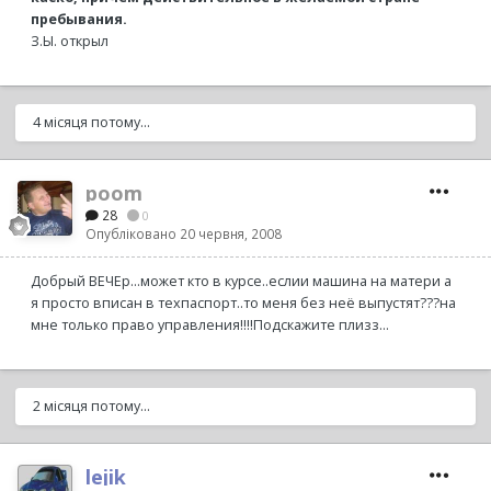
пребывания.
З.Ы. открыл
4 місяця потому...
poom
28
0
Опубліковано
20 червня, 2008
Добрый ВЕЧЕр...может кто в курсе..еслии машина на матери а
я просто вписан в техпаспорт..то меня без неё выпустят???на
мне только право управления!!!!Подскажите плизз...
2 місяця потому...
lejik