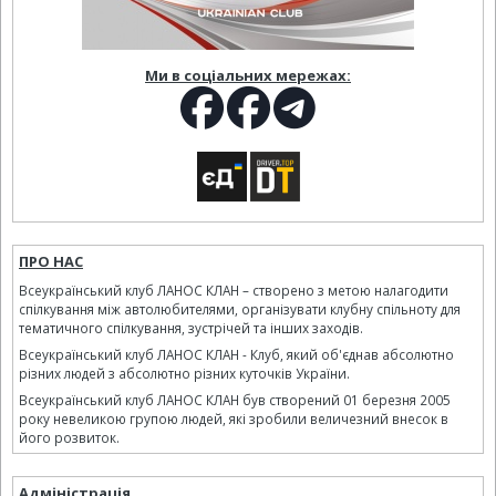
Ми в соціальних мережах:
ПРО НАС
Всеукраїнський клуб ЛАНОС КЛАН – створено з метою налагодити
спілкування між автолюбителями, організувати клубну спільноту для
тематичного спілкування, зустрічей та інших заходів.
Всеукраїнський клуб ЛАНОС КЛАН - Клуб, який об'єднав абсолютно
різних людей з абсолютно різних куточків України.
Всеукраїнський клуб ЛАНОС КЛАН був створений 01 березня 2005
року невеликою групою людей, які зробили величезний внесок в
його розвиток.
Адміністрація