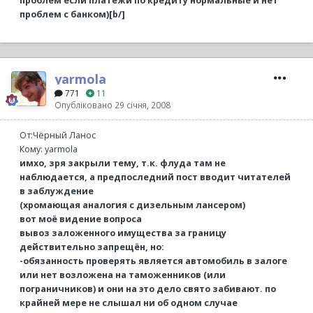
проблем если платежи по кредиту нормальные и нет
проблем с банком)[b/]
yarmola
771
11
Опубліковано
29 січня, 2008
От:Чёрный Ланос
Кому: yarmola
имхо, зря закрыли тему, т.к. флуда там не
наблюдается, а предпоследний пост вводит читателей
в заблуждение
(хромающая аналогия с дизельным лансером)
вот моё видение вопроса
вывоз заложенного имущества за границу
действительно запрещён, но:
-обязанность проверять является автомобиль в залоге
или нет возложена на таможенников (или
пограничников) и они на это дело свято забивают. по
крайней мере не слышал ни об одном случае