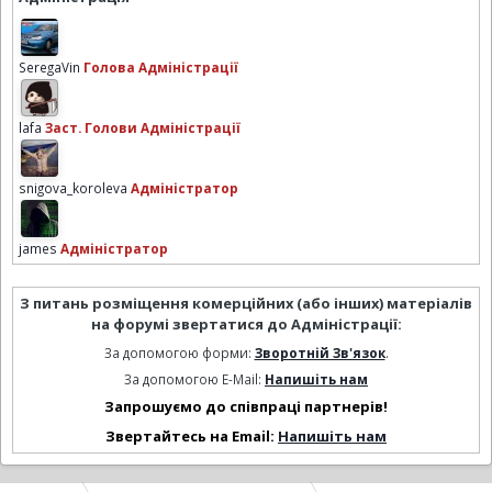
SeregaVin
Голова Адміністрації
lafa
Заст. Голови Адміністрації
snigova_koroleva
Адміністратор
james
Адміністратор
З питань розміщення комерційних (або інших) матеріалів
на форумі звертатися до Адміністрації:
За допомогою форми:
Зворотній Зв'язок
.
За допомогою E-Mail:
Напишіть нам
Запрошуємо до співпраці партнерів!
Звертайтесь на Email:
Напишіть нам