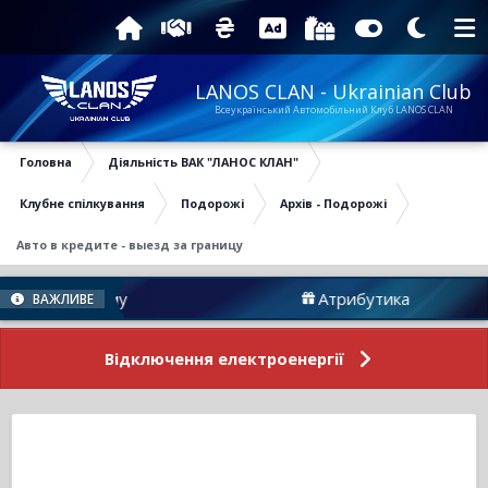
LANOS CLAN - Ukrainian Club
Всеукраїнський Автомобільний Клуб LANOS CLAN
Головна
Діяльність ВАК "ЛАНОС КЛАН"
Клубне спілкування
Подорожі
Архів - Подорожі
Авто в кредите - выезд за границу
и Форуму
Атрибутика
ВАЖЛИВЕ
Відключення електроенергії