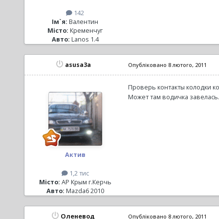
142
Ім`я:
Валентин
Місто:
Кременчуг
Авто:
Lanos 1.4
asusa3a
Опубліковано
8 лютого, 2011
Проверь контакты колодки ко
Может там водичка завелась
Актив
1,2 тис
Місто:
АР Крым г.Керчь
Авто:
Mazda6 2010
Оленевод
Опубліковано
8 лютого, 2011