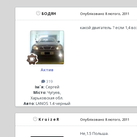
БОДЯН
Опубліковано
8 лютого, 2011
какой двигатель ? если 1,4 в
Актив
319
Ім`я:
Сергей
Місто:
Чугуев,
Харьковская обл.
Авто:
LANOS 1.4 черный
K r u i z e R
Опубліковано
8 лютого, 2011
Не,1.5 Польша.