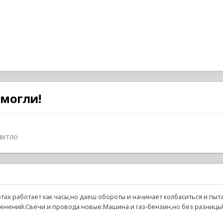
омогли!
світло
тах работает как часы,но даеш обороты и начинает колбаситься и пыт
ений.Свечи и провода новые.Машина и газ-бензин,но без разницы!!!!!!!