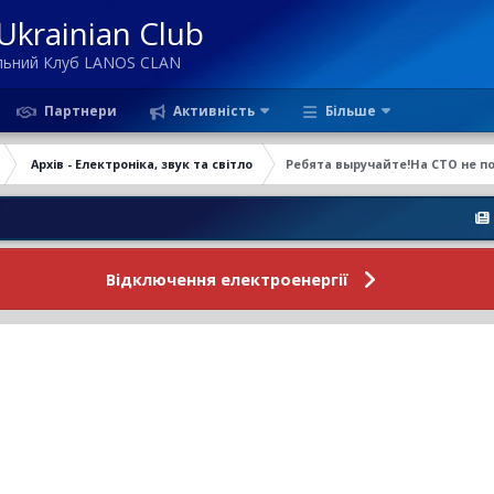
krainian Club
ільний Клуб LANOS CLAN
Партнери
Активність
Більше
Архів - Електроніка, звук та світло
Ребята выручайте!На СТО не п
Новини Фо
Відключення електроенергії