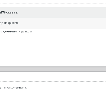
Wel76 сказав:
ор накрылся.
ткрученным глушаком.
атчика коленвала.