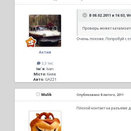
В 08.02.2011 в 16:03, 
Проверь может катализат
Очень похоже. Попробуй с о
Актив
3,3 тис
Ім`я:
Ivan
Місто:
Киев
Авто:
GAZ21
Mulik
Опубліковано
8 лютого, 2011
Плохой контакт на разъеме д