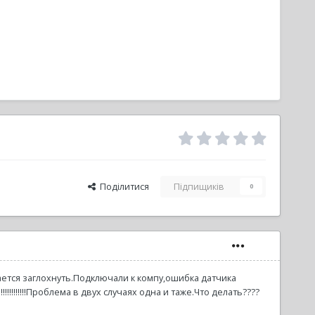
Поділитися
Підпищиків
0
ается заглохнуть.Подключали к компу,ошибка датчика
!!!!!!Проблема в двух случаях одна и таже.Что делать????