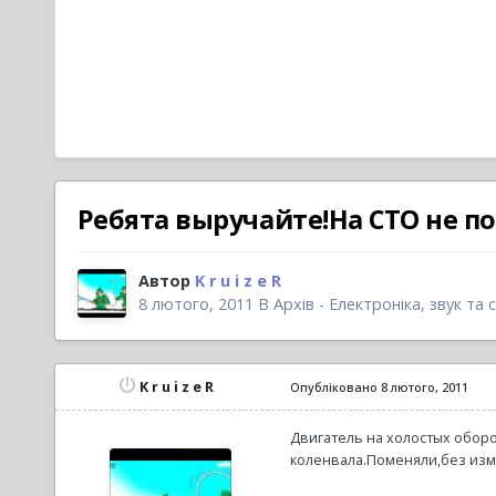
Ребята выручайте!На СТО не п
Автор
K r u i z e R
8 лютого, 2011
В
Архів - Електроніка, звук та 
K r u i z e R
Опубліковано
8 лютого, 2011
Двигатель на холостых оборо
коленвала.Поменяли,без измен