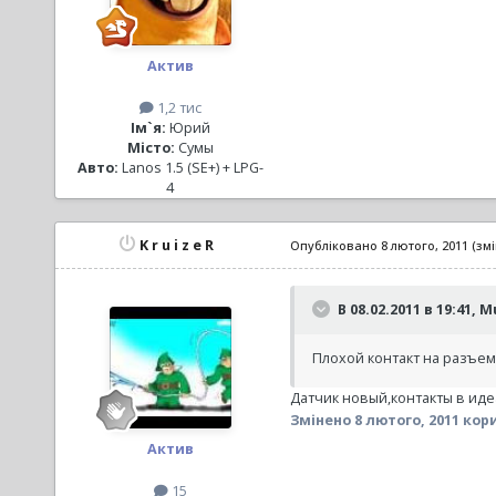
Актив
1,2 тис
Ім`я:
Юрий
Місто:
Сумы
Авто:
Lanos 1.5 (SE+) + LPG-
4
K r u i z e R
Опубліковано
8 лютого, 2011
(зм
В 08.02.2011 в 19:41, M
Плохой контакт на разъем
Датчик новый,контакты в идеал
Змінено
8 лютого, 2011
корис
Актив
15