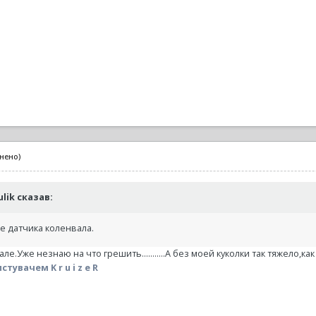
інено)
ulik сказав:
е датчика коленвала.
е.Уже незнаю на что грешить...........А без моей куколки так тяжело,как 
тувачем K r u i z e R