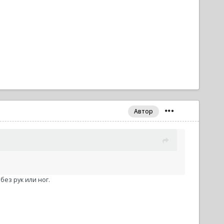
Автор
без рук или ног.