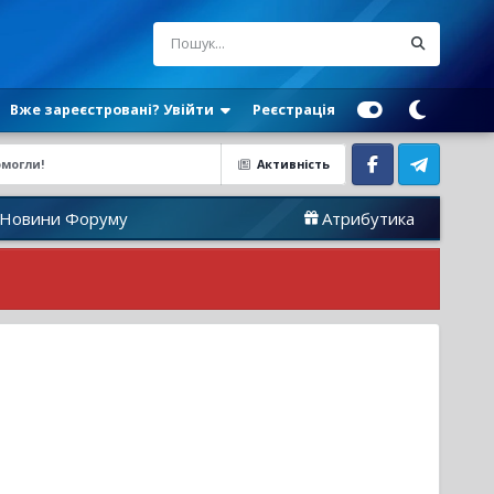
Вже зареєстровані? Увійти
Реєстрація
омогли!
Активність
Facebook
Telegram
руму
Атрибутика