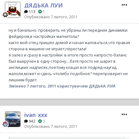
ДЯДЬКА ЛУИ
113
1
Опубліковано
7 лютого, 2011
ну и банально: проверить не убраны ли передние динамики
фейдером,в настройках магнитолы?
както мой отец пришёл домой и начал жаловаться,что правая
сторона в машине не играет,перестала!
я залез и сразу в настройки: в итоге просто напросто-баланс
был выкручен в одну сторону....батя просто не шарит в
англицких надписях,поетому клацал всё подряд-наугад.
малоли,может и сдесь чтолибо подобное? перепроверит не
лишним будет.
Змінено
7 лютого, 2011
користувачем ДЯДЬКА ЛУИ
ivan_xxx
942
3
Опубліковано
7 лютого, 2011