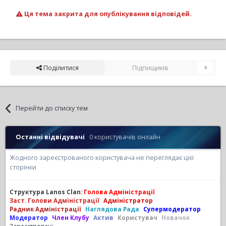
Ця тема закрита для опублікування відповідей.
Поділитися
Підпищиків
0
Перейти до списку тем
Останні відвідувачі
0 користувачів онлайн
Жодного зареєстрованого користувача не переглядає цієї
сторінки
Структура Lanos Clan:
Голова Адміністрації
Заст. Голови Адміністрації
Адміністратор
Радник Адміністрації
Наглядова Рада
Супермодератор
Модератор
Член Клубу
Актив
Користувач
Новачок
Зареєстровані