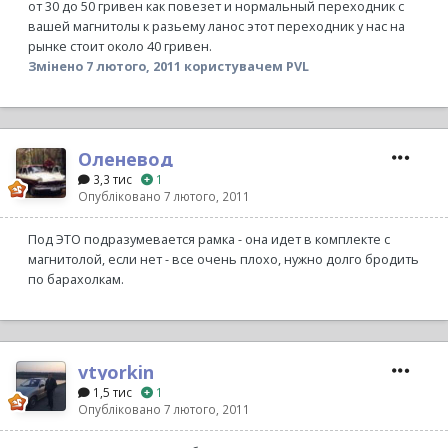
от 30 до 50 гривен как повезет и нормальный переходник с
вашей магнитолы к разьему ланос этот переходник у нас на
рынке стоит около 40 гривен.
Змінено
7 лютого, 2011
користувачем PVL
Оленевод
3,3 тис
1
Опубліковано
7 лютого, 2011
Под ЭТО подразумевается рамка - она идет в комплекте с
магнитолой, если нет - все очень плохо, нужно долго бродить
по барахолкам.
vtyorkin
1,5 тис
1
Опубліковано
7 лютого, 2011