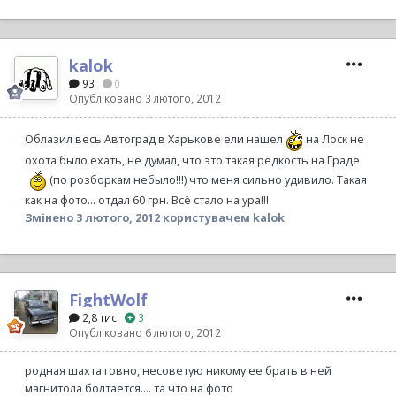
kalok
93
0
Опубліковано
3 лютого, 2012
Облазил весь Автоград в Харькове ели нашел
на Лоск не
охота было ехать, не думал, что это такая редкость на Граде
(по розборкам небыло!!!) что меня сильно удивило. Такая
как на фото... отдал 60 грн. Всё стало на ура!!!
Змінено
3 лютого, 2012
користувачем kalok
FightWolf
2,8 тис
3
Опубліковано
6 лютого, 2012
родная шахта говно, несоветую никому ее брать в ней
магнитола болтается.... та что на фото