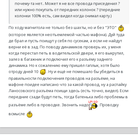
почему-та нет.. Может я не все провода приседенил ?
или нужно покупать от передних колонок ? (передние
колонки 100% есть, сам видел когда снимал карту.)
По ходу магнитола не только без шахты, но и без "ЭТО"
(которое является неотъемлемой частью мафона). Дуй туда
де брал и пусть поищут у себя по сусекам, а если не найдут
верни её в зад. По поводу динамиков проверь их, у меня
когда перестал петь в водительской двери, я его выкрутил,
залез в багажник и подключил его к разъёму заднего
динамика. Но к сожалению ему пришёл гаплык, хотя было
отроду дней 10
. Ну и ещё не помешало бы убедиться в
правильности подключения проводов на разъёме, на
мафоне поидее написано что за какой провод, ну а распайку
Ланосовского разъёма поищи здесь (есть точно, видел). Если
передние сзади будут петь, тогда батенька либо проблемы в
разъёме либо в проводке. Звонить надо
. Проводку
всмысле