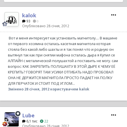
kalok
93
0
Опубліковано
28 січня, 2012
Вот и меня интересует как установить магнитолу.... В машине
от первого хозяина осталась касетная магнитола которая
стояла без какой либо шахты и я так понял что и родную он
вытянул так как при снятии мафона осталась дыра я Купил се
АЛПАЙН с металической полушахтой а поставить не могу. сам
вопрос: КАК ЗАКРЕПИТЬ ПОЛУШАХТУ В ЭТОЙ ДЫРЕ К ЧЕМУ ЕЁ
КРЕПИТЬ? ГОВОРЯТ ТАМ УСИКИ ОТГИБАТЬ НАДО ПРОБОВАЛ
ОНА НЕ ДЕРЖИТСЯ МАГНИТОЛА ПРОСТО ПАДАЕТ НА ПОЛКУ
ДЛЯ ПЕРЧАТОК И СТОИТ ПОД УГЛОМ...
Змінено
28 січня, 2012
користувачем kalok
Lube
6,1 тис
22
Опубліковано
28 січня, 2012