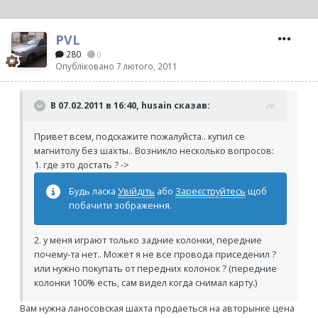
PVL
280
0
Опубліковано
7 лютого, 2011
В 07.02.2011 в 16:40, husain сказав:
Привет всем, подскажите пожалуйста.. купил се
магнитолу без шахты.. Возникло несколько вопросов:
1. где это достать ? ->
Будь ласка
Увійдіть
або
Зареєструйтесь
щоб
побачити зображення.
2. у меня играют только задние колонки, передние
почему-та нет.. Может я не все провода приседенил ?
или нужно покупать от передних колонок ? (передние
колонки 100% есть, сам видел когда снимал карту.)
Вам нужна ланосовская шахта продаеться на авторынке цена