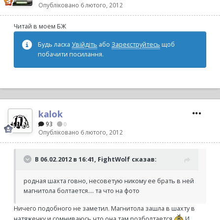
Опубліковано
6 лютого, 2012
Читай в моем БЖ
Будь ласка
Увійдіть
або
Зареєструйтесь
щоб
побачити посилання.
kalok
93
0
Опубліковано
6 лютого, 2012
В 06.02.2012 в 16:41, FightWolf сказав:
родная шахта говно, несоветую никому ее брать в ней
магнитола болтается.... та что на фото
Ничего подобного не заметил. Магнитола зашла в шахту в
натяжечку и сомниваюсь что она там розболтается
И