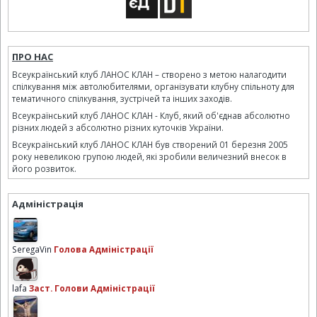
ПРО НАС
Всеукраїнський клуб ЛАНОС КЛАН – створено з метою налагодити
спілкування між автолюбителями, організувати клубну спільноту для
тематичного спілкування, зустрічей та інших заходів.
Всеукраїнський клуб ЛАНОС КЛАН - Клуб, який об'єднав абсолютно
різних людей з абсолютно різних куточків України.
Всеукраїнський клуб ЛАНОС КЛАН був створений 01 березня 2005
року невеликою групою людей, які зробили величезний внесок в
його розвиток.
Адміністрація
SeregaVin
Голова Адміністрації
lafa
Заст. Голови Адміністрації