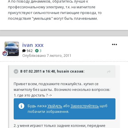
А по поводу динамиков, обратитесь лучше к
профессиональному электрику, т.к. на магнитоле
присутствуют сильноточные питающие провода, то
последствия "умельцев" могут быть плачевными.
ivan_xxx
942
3
Опубліковано
7 лютого, 2011
В 07.02.2011 в 16:40, husain сказав:
Привет всем, подскажите пожалуйста.. купил се
магнитолу без шахты.. Возникло несколько вопросов:
1. где это достать ? ->
Будь ласка
Увійдіть
або
Зареєструйтесь
щоб
побачити зображення.
2. у меня играют только задние колонки, передние