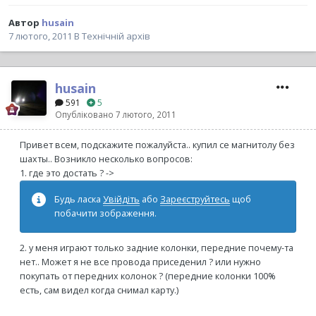
Автор
husain
7 лютого, 2011
В
Технічній архів
husain
591
5
Опубліковано
7 лютого, 2011
Привет всем, подскажите пожалуйста.. купил се магнитолу без
шахты.. Возникло несколько вопросов:
1. где это достать ? ->
Будь ласка
Увійдіть
або
Зареєструйтесь
щоб
побачити зображення.
2. у меня играют только задние колонки, передние почему-та
нет.. Может я не все провода приседенил ? или нужно
покупать от передних колонок ? (передние колонки 100%
есть, сам видел когда снимал карту.)