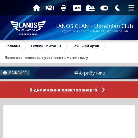
LANOS CLAN - Ukrainian Club
Всеукраїнський Автомобільний Клуб LANOS CLAN
Головна
Технічні питання
Технічній архів
Помогите полностью установить магнитоллу
му
Атрибутика
ВАЖЛИВЕ
Відключення електроенергії