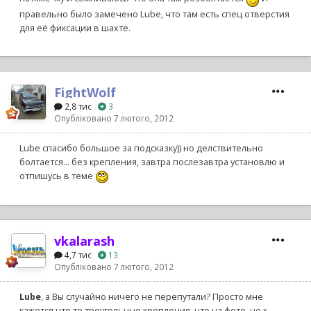
правельно было замечено Lube, что там есть спец отверстия
для её фиксации в шахте.
FightWolf
2,8 тис
3
Опубліковано
7 лютого, 2012
Lube спасибо большое за подсказку)) но делствительно
болтается... без крепления, завтра послезавтра установлю и
отпишусь в теме
vkalarash
4,7 тис
13
Опубліковано
7 лютого, 2012
Lube
, а Вы случайно ничего не перепутали? Просто мне
кажется что те треугольные крепления, что на фото, не к