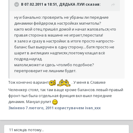
В 07.02.2011 в 18:51, ДЯДЬКА ЛУИ сказав:
ну и банально: проверить не убраны ли передние
динамики фейдером,в настройках магнитолы?
както мой отец пришёл домой и начал жаловаться,что
правая сторона в машине не играет,перестала!
я залез и сразу в настройки: в итоге просто напросто-
баланс был выкручен в одну сторону....батя просто не
шарит в англицких надписях,поетому клацал всё
подряд-наугад.
малоли,может и сдесь чтолибо подобное?
перепроверит не лишним будет.
Тож конечно вариант
. У меня в Славике
Челенжер стоял, так там ваще кроме балансов левый-правый
фронт-тыл была отдельная функция вкл-выкл передние
динамик. Мануал рулит
Змінено
7 лютого, 2011
користувачем ivan_xxx
11 місяців потому...