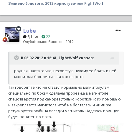
Змінено
6 лютого, 2012
користувачем FightWolf
Lube
6,1 тис
22
Опубліковано
6 лютого, 2012
В 06.02.2012 в 16:41, FightWolf сказав:
родная шахта говно, несоветую никому ее брать в ней
магнитола болтается.... та что на фото
Так говорят те кто не ставил нормально магнитолу,там
специально по бокам сделаны прорези,а в магнитоле
спецотверстия под саморез(только короткий),с их помощью
и закрепляется магнитола чтоб не болталась и ними же
регулируется глубина посадки магнитолы.Надеюсь принцип
будет понятен по фото.