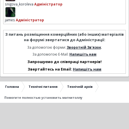
snigova_koroleva
Адміністратор
james
Адміністратор
З питань розміщення комерційних (або інших) матеріалів
на форумі звертатися до Адміністрації:
За допомогою форми:
Зворотній Зв'язок
.
За допомогою E-Mail:
Напишіть нам
Запрошуємо до співпраці партнерів!
Звертайтесь на Email:
Напишіть нам
Головна
Технічні питання
Технічній архів
Помогите полностью установить магнитоллу