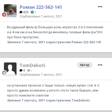
Роман 222-562-141
403
1
Опубліковано
7 лютого, 2011
Воздушный фильтр большую роль играет во 2 и 3 поколении
а в 4-ом как и на бензе.Когда менялись газовые фильтра?Упс
про бенз пропустил.
Змінено
7 лютого, 2011
користувачем Роман 222-562-141
TomDekoti
Автор
4
0
Опубліковано
7 лютого, 2011
на установке проехал 2 тыщи только. новую купил. стаг 4 =)
просто думаю возможно у когото чтото такое бывало, или
просто поможете советом
Змінено
7 лютого, 2011
користувачем TomDekoti