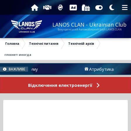
LANOS CLAN - Ukrainian Club
Всеукраїнський Автомобільний Клуб LANOS CLAN
Головна
Технічні питання
Технічній архів
глохнет иногда
ини Форуму
Атрибутика
ВАЖЛИВЕ
Відключення електроенергії