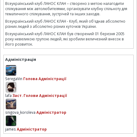
Всеукраїнський клуб ЛАНОС КЛАН – створено з метою налагодити
спілкування між автолюбителями, організувати клубну спільноту для
тематичного спілкування, зустрічей та інших заходів.
Всеукраїнський клуб ЛАНОС КЛАН - Клуб, який об'єднав абсолютно
різних людей з абсолютно різних куточків України.
Всеукраїнський клуб ЛАНОС КЛАН був створений 01 березня 2005
року невеликою групою людей, які зробили величезний внесок в
його розвиток.
Адміністрація
SeregaVin
Голова Адміністрації
lafa
Заст. Голови Адміністрації
snigova_koroleva
Адміністратор
james
Адміністратор