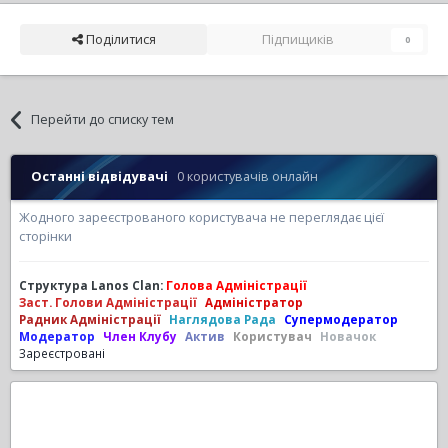
Поділитися
Підпищиків
0
Перейти до списку тем
Останні відвідувачі
0 користувачів онлайн
Жодного зареєстрованого користувача не переглядає цієї
сторінки
Структура Lanos Clan:
Голова Адміністрації
Заст. Голови Адміністрації
Адміністратор
Радник Адміністрації
Наглядова Рада
Супермодератор
Модератор
Член Клубу
Актив
Користувач
Новачок
Зареєстровані