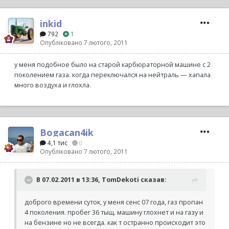
inkid
792
1
Опубліковано
7 лютого, 2011
у меня подобное было на старой карбюраторной машине с 2
поколением газа. когда переключался на нейтраль — хапала
много воздуха и глохла.
Bogacan4ik
4,1 тис
0
Опубліковано
7 лютого, 2011
В 07.02.2011 в 13:36, TomDekoti сказав:
доброго времени суток, у меня сенс 07 года, газ пропан
4 поколения. пробег 36 тыщ. машину глохнет и на газу и
на бензине но не всегда. как т остранно происходит это