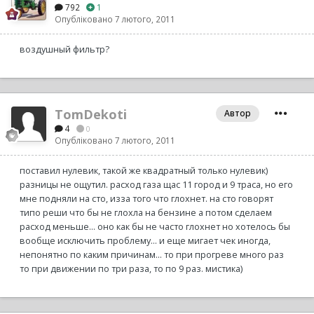
792
1
Опубліковано
7 лютого, 2011
воздушный фильтр?
TomDekoti
Автор
4
0
Опубліковано
7 лютого, 2011
поставил нулевик, такой же квадратный только нулевик)
разницы не ощутил. расход газа щас 11 город и 9 траса, но его
мне подняли на сто, изза того что глохнет. на сто говорят
типо реши что бы не глохла на бензине а потом сделаем
расход меньше... оно как бы не часто глохнет но хотелось бы
вообще исключить проблему... и еще мигает чек иногда,
непонятно по каким причинам... то при прогреве много раз
то при движении по три раза, то по 9 раз. мистика)