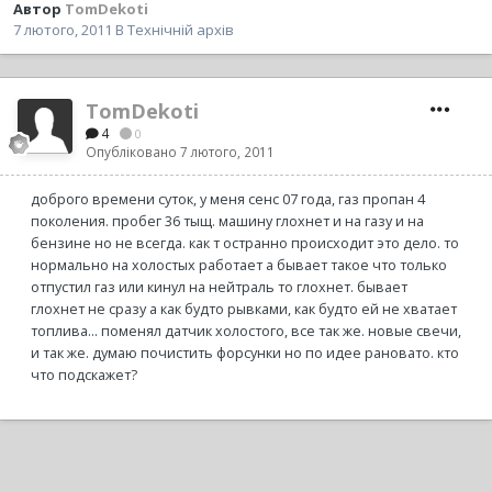
Автор
TomDekoti
7 лютого, 2011
В
Технічній архів
TomDekoti
4
0
Опубліковано
7 лютого, 2011
доброго времени суток, у меня сенс 07 года, газ пропан 4
поколения. пробег 36 тыщ. машину глохнет и на газу и на
бензине но не всегда. как т остранно происходит это дело. то
нормально на холостых работает а бывает такое что только
отпустил газ или кинул на нейтраль то глохнет. бывает
глохнет не сразу а как будто рывками, как будто ей не хватает
топлива... поменял датчик холостого, все так же. новые свечи,
и так же. думаю почистить форсунки но по идее рановато. кто
что подскажет?