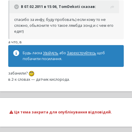
В 07.02.2011 в 15:06, TomDekoti сказав:
спасибо за инфу, буду пробовать) если кому то не
сложно, обьясните что такое лямбда зонд и с чем его
едят)
а что, в
Будь ласка
Увійдіть
або
Зареєструйтесь
щоб
побачити посилання.
забанили?
в 2-х словах — датчик кислорода.
Ця тема закрита для опублікування відповідей.