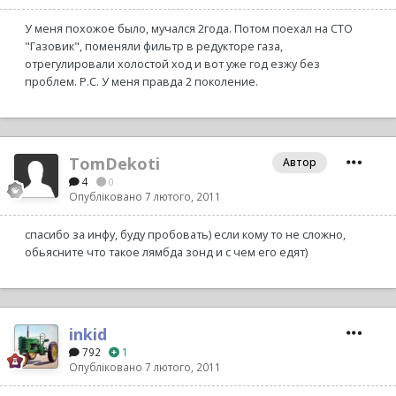
У меня похожое было, мучался 2года. Потом поехал на СТО
"Газовик", поменяли фильтр в редукторе газа,
отрегулировали холостой ход и вот уже год езжу без
проблем. Р.С. У меня правда 2 поколение.
TomDekoti
Автор
4
0
Опубліковано
7 лютого, 2011
спасибо за инфу, буду пробовать) если кому то не сложно,
обьясните что такое лямбда зонд и с чем его едят)
inkid
792
1
Опубліковано
7 лютого, 2011