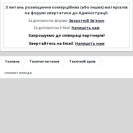
З питань розміщення комерційних (або інших) матеріалів
на форумі звертатися до Адміністрації:
За допомогою форми:
Зворотній Зв'язок
.
За допомогою E-Mail:
Напишіть нам
Запрошуємо до співпраці партнерів!
Звертайтесь на Email:
Напишіть нам
Головна
Технічні питання
Технічній архів
глохнет иногда