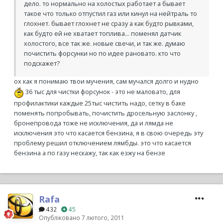
дело. то нормально на холостых работает а бывает
такое что только отпустил газ или кинул на нейтраль то
глохнет. бывает глохнет не сразу а как будто рывками,
как будто ей не хватает топлива... поменял датчик
холостого, все так же. новые свечи, и так же. думаю
почистить форсунки но по идее рановато. кто что
подскажет?
ох как я понимаю твои мучения, сам мучался долго и нудно
36 тыс для чистки форсунок - это не маловато, для
профилактики каждые 25тыс чистить надо, сетку в баке
поменять попробывать, почистить дросельную заслонку ,
бронепровода тоже не исключения, да и лямда не
исключения это что касается бензина, я в свою очередь эту
проблему решил отключением лямбды. это что касается
бензина а по газу нескажу, так как езжу на бензе
Rafa
432
45
Опубліковано
7 лютого, 2011