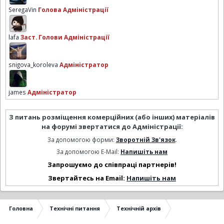
SeregaVin
Голова Адміністрації
lafa
Заст. Голови Адміністрації
snigova_koroleva
Адміністратор
james
Адміністратор
З питань розміщення комерційних (або інших) матеріалів
на форумі звертатися до Адміністрації:
За допомогою форми:
Зворотній Зв'язок
.
За допомогою E-Mail:
Напишіть нам
Запрошуємо до співпраці партнерів!
Звертайтесь на Email:
Напишіть нам
Головна
Технічні питання
Технічній архів