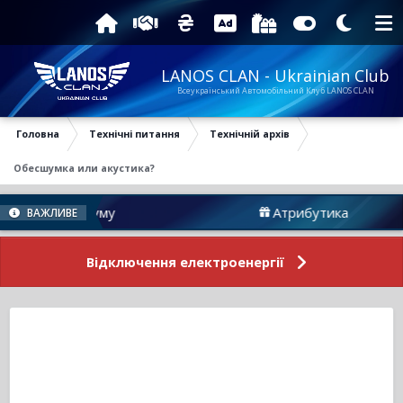
LANOS CLAN - Ukrainian Club
Всеукраїнський Автомобільний Клуб LANOS CLAN
Головна
Технічні питання
Технічній архів
Обесшумка или акустика?
ни Форуму
Атрибутика
ВАЖЛИВЕ
Відключення електроенергії