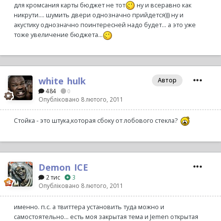
для кромсания карты бюджет не тот
ну и всеравно как
никрути.... шумить двери однозначно прийдется))) ну и
акустику однозначно поинтересней надо будет... а это уже
тоже увеличение бюджета...
white_hulk
Автор
484
0
Опубліковано
8 лютого, 2011
Стойка - это штука,которая сбоку от лобового стекла?
Demon_ICE
2 тис
3
Опубліковано
8 лютого, 2011
именно. п.с. а твиттера установить туда можно и
самостоятельно... есть моя закрытая тема и Jemen открытая