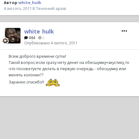
Автор
white_hulk
4 лютого, 2011
В
Технічній архів
white_hulk
484
0
Опубліковано
4 лютого, 2011
Всем доброго времени суток!
Такой вопрос:если сразу нету денег на обесшумку+акустику,то
что посоветуете делать в первую очередь - обесшумку или
менять колонки??
Заранее спасибо!!