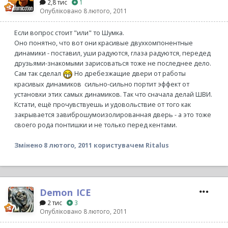
2,8 тис
1
Опубліковано
8 лютого, 2011
Если вопрос стоит "или" то Шумка.
Оно понятно, что вот они красивые двухкомпонентные
динамики - поставил, уши радуются, глаза радуются, передед
друзьями-знакомыми зарисоваться тоже не последнее дело.
Сам так сделал
Но дребезжащие двери от работы
красивых динамиков сильно-сильно портит эффект от
установки этих самых динамиков. Так что сначала делай ШВИ.
Кстати, ещё прочувствуешь и удовольствие от того как
закрывается завиброшумоизолированная дверь - а это тоже
своего рода понтишки и не только перед кентами.
Змінено
8 лютого, 2011
користувачем Ritalus
Demon_ICE
2 тис
3
Опубліковано
8 лютого, 2011