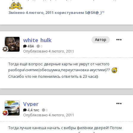
Змінено
4 лютого, 2011
користувачем S@SH@_)™
white_hulk
Автор
484
0
Опубліковано
4 лютого, 2011
Тогда ещё вопрос: дверные карты не умрут от частого
разбора\снятие(обесшумка,переустановка акустики)??
Спасибо что не поленились ответить в 23 часа))
Vyper
4,4 тис
0
Опубліковано
4 лютого, 2011
Тогда лучше канеша начать с вибры филёнки дверей! Потом