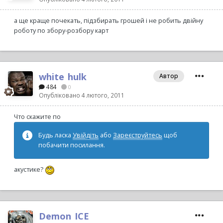
а ще краще почекать, підзбирать грошей і не робить двійну
роботу по збору-розбору карт
white_hulk
Автор
484
0
Опубліковано
4 лютого, 2011
Что скажите по
Будь ласка
Увійдіть
або
Зареєструйтесь
щоб
побачити посилання.
акустике?
Demon_ICE