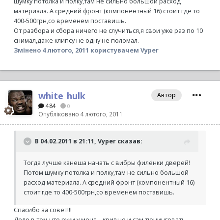
шумку потолка и полку,там не сильно большой расход
материала. А средний фронт (компонентный 16) стоит где то
400-500грн,со временем поставишь.
От разбора и сбора ничего не случиться,я свои уже раз по 10
снимал,даже клипсу не одну не поломал.
Змінено
4 лютого, 2011
користувачем Vyper
white_hulk
Автор
484
0
Опубліковано
4 лютого, 2011
В 04.02.2011 в 21:11, Vyper сказав:
Тогда лучше канеша начать с вибры филёнки дверей!
Потом шумку потолка и полку,там не сильно большой
расход материала. А средний фронт (компонентный 16)
стоит где то 400-500грн,со временем поставишь.
Спасибо за совет!!!
Дело в том,что руки у меня....кривые,и сам тюнинговать