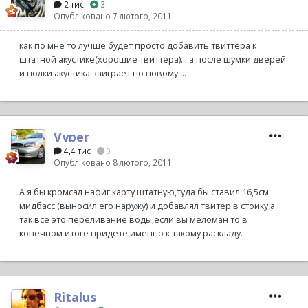
2 тис
3
Опубліковано
7 лютого, 2011
как по мне то лучше будет просто добавить твиттера к
штатной акустике(хорошие твиттера)... а после шумки дверей
и полки акустика заиграет по новому....
Vyper
4,4 тис
0
Опубліковано
8 лютого, 2011
А я бы кромсал нафиг карту штатную,туда бы ставил 16,5см
мидбасс (выносил его наружу) и добавлял твитер в стойку,а
так всё это переливание воды,если вы меломан то в
конечном итоге придете именно к такому раскладу.
Ritalus