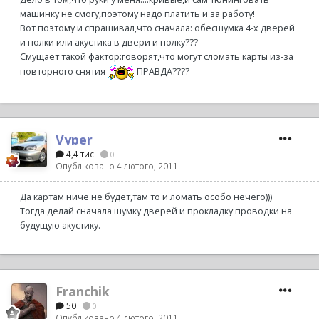
машинку не смогу,поэтому надо платить и за работу!
Вот поэтому и спрашивал,что сначала: обесшумка 4-х дверей
и полки или акустика в двери и полку???
Смущает такой фактор:говорят,что могут сломать карты из-за
повторного снятия
ПРАВДА????
Vyper
4,4 тис
0
Опубліковано
4 лютого, 2011
Да картам ниче не будет,там то и ломать особо нечего)))
Тогда делай сначала шумку дверей и прокладку проводки на
будущую акустику.
Franchik
50
0
Опубліковано
4 лютого, 2011